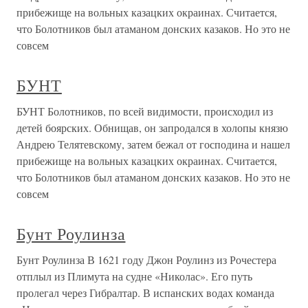
прибежище на вольных казацких окраинах. Считается,
что Болотников был атаманом донских казаков. Но это не
совсем
БУНТ
БУНТ Болотников, по всей видимости, происходил из
детей боярских. Обнищав, он запродался в холопы князю
Андрею Телятевскому, затем бежал от господина и нашел
прибежище на вольных казацких окраинах. Считается,
что Болотников был атаманом донских казаков. Но это не
совсем
Бунт Роулинза
Бунт Роулинза В 1621 году Джон Роулинз из Рочестера
отплыл из Плимута на судне «Николас». Его путь
пролегал через Гибралтар. В испанских водах команда