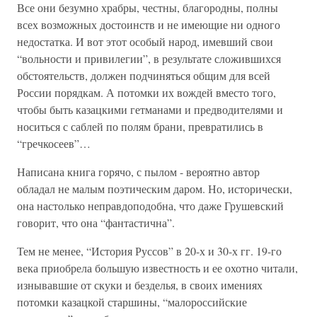
Все они безумно храбры, честны, благородны, полны
всех возможных достоинств и не имеющие ни одного
недостатка. И вот этот особый народ, имевший свои
“вольности и привилегии”, в результате сложившихся
обстоятельств, должен подчиняться общим для всей
России порядкам. А потомки их вождей вместо того,
чтобы быть казацкими гетманами и предводителями и
носиться с саблей по полям брани, превратились в
“гречкосеев”…
Написана книга горячо, с пылом - вероятно автор
обладал не малым поэтическим даром. Но, исторически,
она настолько неправдоподобна, что даже Грушевский
говорит, что она “фантастична”.
Тем не менее, “История Руссов” в 20-х и 30-х гг. 19-го
века приобрела большую известность и ее охотно читали,
изнывавшие от скуки и безделья, в своих имениях
потомки казацкой старшины, “малороссийские