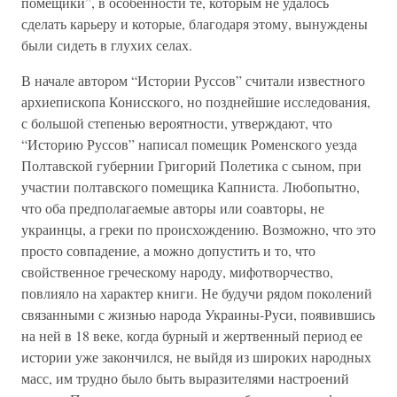
помещики”, в особенности те, которым не удалось
сделать карьеру и которые, благодаря этому, вынуждены
были сидеть в глухих селах.
В начале автором “Истории Руссов” считали известного
архиепископа Конисского, но позднейшие исследования,
с большой степенью вероятности, утверждают, что
“Историю Руссов” написал помещик Роменского уезда
Полтавской губернии Григорий Полетика с сыном, при
участии полтавского помещика Капниста. Любопытно,
что оба предполагаемые авторы или соавторы, не
украинцы, а греки по происхождению. Возможно, что это
просто совпадение, а можно допустить и то, что
свойственное греческому народу, мифотворчество,
повлияло на характер книги. Не будучи рядом поколений
связанными с жизнью народа Украины-Руси, появившись
на ней в 18 веке, когда бурный и жертвенный период ее
истории уже закончился, не выйдя из широких народных
масс, им трудно было быть выразителями настроений