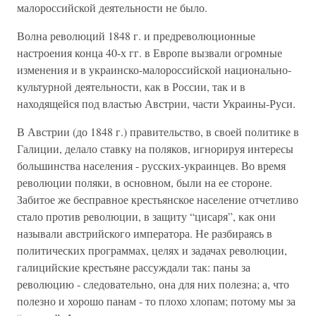
малороссийской деятельности не было.
Волна революций 1848 г. и предреволюционные
настроения конца 40-х гг. в Европе вызвали огромные
изменения и в украинско-малороссийской национально-
культурной деятельности, как в России, так и в
находящейся под властью Австрии, части Украины-Руси.
В Австрии (до 1848 г.) правительство, в своей политике в
Галиции, делало ставку на поляков, игнорируя интересы
большинства населения - русских-украинцев. Во время
революции поляки, в основном, были на ее стороне.
Забитое же бесправное крестьянское население отчетливо
стало против революции, в защиту “цисаря”, как они
называли австрийского императора. Не разбираясь в
политических программах, целях и задачах революции,
галицийские крестьяне рассуждали так: паны за
революцию - следовательно, она для них полезна; а, что
полезно и хорошо панам - то плохо хлопам; потому мы за