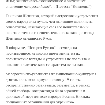
маты; зашевелилась охочекомонное и охочепешее
ополчение малороссийское”… (Повесть “Близнецы”).
Так писал Шевченко, который настроения и устремления
своего народа знал лучше, чем нынешние шовинисты-
сепаратисты, называющие себя его почитателями и
непозволительно и непочтительно искажающие взгляд
Шевченко на единство Руси.
В общем же, “История Руссов”, несмотря на
произведенное, на многих впечатление, на их
политические взгляды и устремления не повлияла и
никакого политического сепаратизма не вызвала.
Малороссийско-украинская же национально-культурная
деятельность, всю первую половину 19-го века,
беспрепятственно развивалась, разумеется, в рамках
общей свободы, которая тогда была ограничена в
одинаковой мере для всех народов России. Никаких
специальных ограничений для украинско-