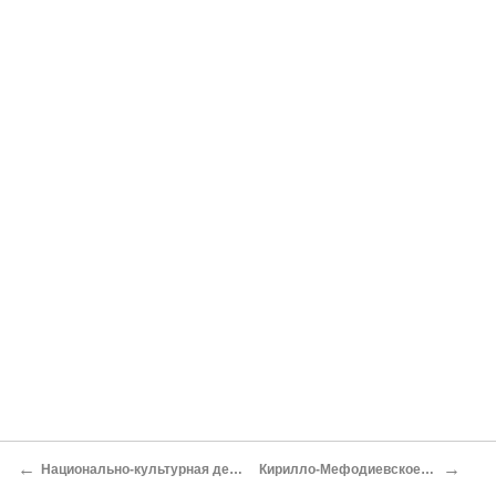
←
→
Национально-культурная деятельность
Кирилло-Мефодиевское Братство