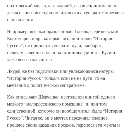
поэтический миф в, как таковой, его воспринимали, не
делая из него выводов политических, сепаратистического
направления.
Например, высокообразованные: Гоголь, Серезневский,
Костомаров и др., которые читали и знали “Историю
Руссов”, не пришли к сепаратизму, а, наоборот,
недвусмысленно стояли на позициях единства Руси и
даже всего славянства.
Людей же без подготовки или увлекающиеся натуры
“История Руссов” толкала если не на пути, то на
мечтания о политическом сепаратизме.
Как описывает Шевченко, настольной книгой одного
мелкого “малороссийского помещика” и, при том
единственной, которую он вообще читал, была “История
Руссов”. Читая ее, он в мечтах переживал славное
прошлое своих казацких предков, перенося эти мечты и