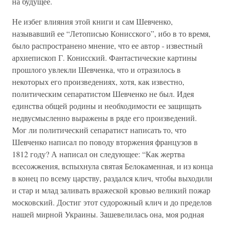
на будущее.
Не избег влияния этой книги и сам Шевченко,
называвший ее “Летописью Конисского”, ибо в то время,
было распространено мнение, что ее автор - известный
архиепископ Г. Конисский. Фантастические картины
прошлого увлекли Шевченка, что и отразилось в
некоторых его произведениях, хотя, как известно,
политическим сепаратистом Шевченко не был. Идея
единства общей родины и необходимости ее защищать
недвусмысленно выражены в ряде его произведений.
Мог ли политический сепаратист написать то, что
Шевченко написал по поводу вторжения французов в
1812 году? А написал он следующее: “Как жертва
всесожжения, вспыхнула святая Белокаменная, и из конца
в конец по всему царству, раздался клич, чтобы выходили
и стар и млад заливать вражеской кровью великий пожар
московский. Достиг этот судорожный клич и до пределов
нашей мирной Украины. Зашевелилась она, моя родная