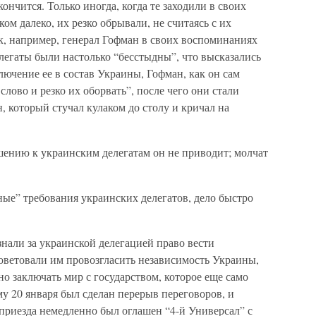
кончится. Только иногда, когда те заходили в своих
м далеко, их резко обрывали, не считаясь с их
, например, генерал Гофман в своих воспоминаниях
елегаты были настолько “бесстыдны”, что высказались
лючение ее в состав Украины, Гофман, как он сам
слово и резко их оборвать”, после чего они стали
 который стучал кулаком до столу и кричал на
шению к украинским делегатам он не приводит; молчат
дные” требования украинских делегатов, дело быстро
нали за украинской делегацией право вести
оветовали им провозгласить независимость Украины,
но заключать мир с государством, которое еще само
у 20 января был сделан перерыв переговоров, и
о приезда немедленно был оглашен “4-й Универсал” с