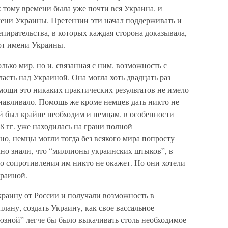
к тому времени была уже почти вся Украина, и
мени Украины. Претензии эти начал поддерживать и
епирательства, в которых каждая сторона доказывала,
 от имени Украины.
ько мир, но и, связанная с ним, возможность с
сть над Украиной. Она могла хоть двадцать раз
мощи это никаких практических результатов не имело
анавливало. Помощь же кроме немцев дать никто не
й был крайне необходим и немцам, в особенности
8 гг. уже находилась на грани полной
о, немцы могли тогда без всякого мира попросту
но знали, что “миллионы украинских штыков”, в
то сопротивления им никто не окажет. Но они хотели
раиной.
раину от России и получали возможность в
лану, создать Украину, как свое вассальное
оюзной” легче бы было выкачивать столь необходимое