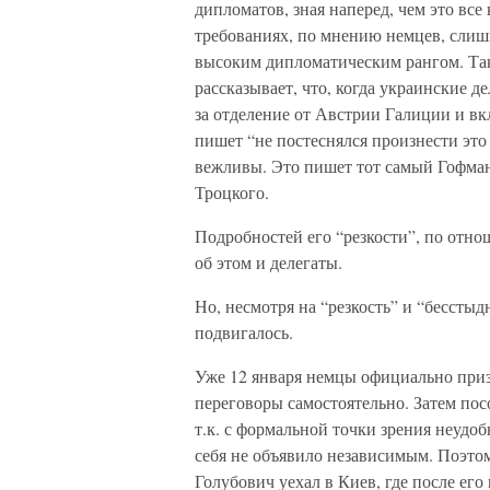
дипломатов, зная наперед, чем это все 
требованиях, по мнению немцев, слишко
высоким дипломатическим рангом. Так
рассказывает, что, когда украинские д
за отделение от Австрии Галиции и вк
пишет “не постеснялся произнести это 
вежливы. Это пишет тот самый Гофман,
Троцкого.
Подробностей его “резкости”, по отно
об этом и делегаты.
Но, несмотря на “резкость” и “бессты
подвигалось.
Уже 12 января немцы официально приз
переговоры самостоятельно. Затем пос
т.к. с формальной точки зрения неудоб
себя не объявило независимым. Поэтом
Голубович уехал в Киев, где после ег