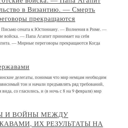
готские войска. — Папа Агапит
ольство в Византию. — Смерть
реговоры прекращаются
— Письмо сената к Юстиниану. — Волнения в Риме. —
ие войска. — Папа Агапит принимает на себя
апита. — Мирные переговоры прекращаются Когда
ержавами
нские делегаты, понимая что мир немцам необходим
зависимый тон и начали предъявлять ряд требований,
ида, со гласились, и (в ночь с 8 на 9 февраля) мир
ЗЫ И ВОЙНЫ МЕЖДУ
АВАМИ, ИХ РЕЗУЛЬТАТЫ НА