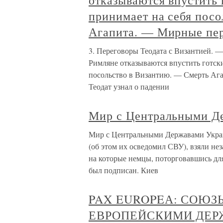
отказываются впустить 
принимает на себя пос
Агапита. — Мирные пе
3. Переговоры Теодата с Византией. 
Римляне отказываются впустить готск
посольство в Византию. — Смерть Аг
Теодат узнал о падении
Мир с Центральными Д
Мир с Центральными Державами Украи
(об этом их осведомил СВУ), взяли не
на которые немцы, поторговавшись для в
был подписан. Киев
PAX EUROPEА: СОЮ
ЕВРОПЕЙСКИМИ ДЕРЖ