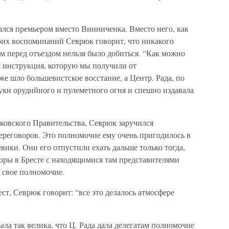
лался премьером вместо Винниченка. Вместо него, как
воих воспоминаний Севрюк говорит, что никакого
м перед отъездом нельзя было добиться. “Как можно
я инструкция, которую мы получили от
же шло большевистское восстание, а Центр. Рада, по
вуки орудийного и пулеметного огня и спешно издавала
рьковского Правительства, Севрюк заручился
ереговоров. Это полномочие ему очень пригодилось в
евики. Они его отпустили ехать дальше только тогда,
оворы в Бресте с находящимися там представителями
 свое полномочие.
ст, Севрюк говорит: “все это делалось атмосфере
ыла так велика, что Ц. Рада дала делегатам полномочие