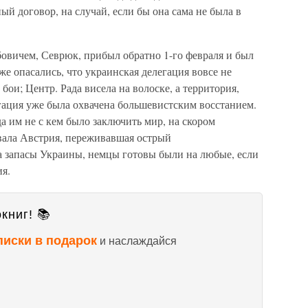
 договор, на случай, если бы она сама не была в
убовичем, Севрюк, прибыл обратно 1-го февраля и был
же опасались, что украинская делегация вовсе не
бои; Центр. Рада висела на волоске, а территория,
гация уже была охвачена большевистским восстанием.
да им не с кем было заключить мир, на скором
вала Австрия, переживавшая острый
а запасы Украины, немцы готовы были на любые, если
я.
книг! 📚
писки в подарок
и наслаждайся