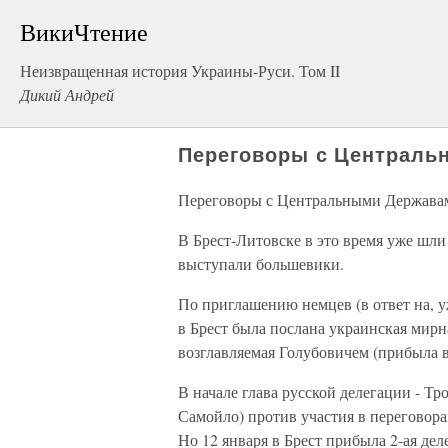
ВикиЧтение
Неизвращенная история Украины-Руси. Том II
Дикий Андрей
Переговоры с Централь
Переговоры с Центральными Держава
В Брест-Литовске в это время уже шли
выступали большевики.
По приглашению немцев (в ответ на, у
в Брест была послана украинская мирна
возглавляемая Голубовичем (прибыла в
В начале глава русской делегации - Тр
Самойло) против участия в переговора
Но 12 января в Брест прибыла 2-ая де