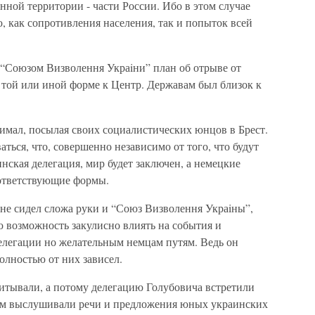
нной территории - части России. Ибо в этом случае
, как сопротивления населения, так и попыток всей
“Союзом Визволення Украiни” план об отрыве от
 той или иной форме к Центр. Державам был близок к
имал, посылая своих социалистических юнцов в Брест.
ться, что, совершенно независимо от того, что будут
инская делегация, мир будет заключен, а немецкие
оответствующие формы.
я не сидел сложа руки и “Союз Визволення Украiны”,
 возможность закулисно влиять на события и
делегации но желательным немцам путям. Ведь он
олностью от них зависел.
итывали, а потому делегацию Голубовича встретили
ием выслушивали речи и предложения юных украинских