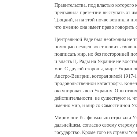
Правительства, под властью которого 
предъявила претензии выступать от и
Троцкий, и на этой почве возникли пр
что именно она имеет право говорить
Центральной Раде был необходим не тол
помощью немцев восстановить свою вла
подписать мир, но без посторонней по
и власть Ц. Рады на Украине не восст
мог. С другой стороны, мир с Украино
Австро-Венгрии, которая зимой 1917-1
продовольственной катастрофы. Конечн
оккупировать всю Украину. Они отлич
действительности, не существуют и. ч
именно мир, и мир со Самостийной Ук
Миром они бы формально отрывали Ук
дальнейшем, согласно своему старому п
государство. Кроме того из страны “с