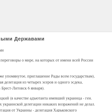
ными Державами
ми
 переговоры о мире, на которых от имени всей России
же упомянутое, приглашение Рады всем государствам),
я делегация из четырех эсеров и одного эсдека,
 Брест-Литовск 6 января).
оцкий (в качестве адъютанта имевший украинца - ген.
х украинской делегации никаких возражений не делал.
легация от Украины - делегация Харьковского