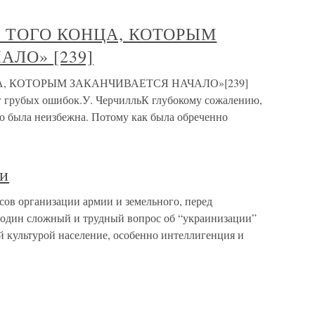
АЛО ТОГО КОНЦА, КОТОРЫМ
ЛО» [239]
НЦА, КОТОРЫМ ЗАКАНЧИВАЕТСЯ НАЧАЛО»[239]
г грубых ошибок.У. ЧерчилльК глубокому сожалению,
но была неизбежна. Потому как была обреченно
ии
ов организации армии и земельного, перед
 один сложный и трудный вопрос об “украинизации”
 культурой население, особенно интеллигенция и