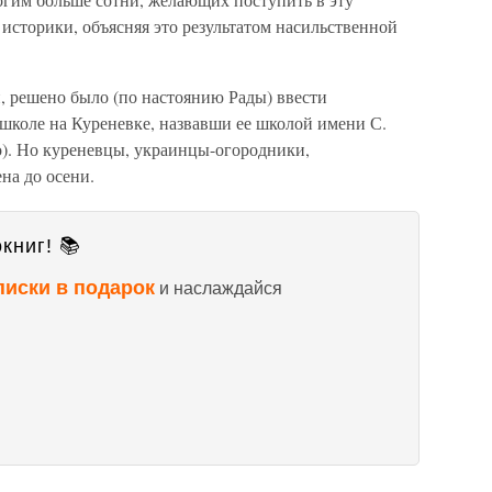
историки, объясняя это результатом насильственной
, решено было (по настоянию Рады) ввести
 школе на Куреневке, назвавши ее школой имени С.
о). Но куреневцы, украинцы-огородники,
на до осени.
книг! 📚
писки в подарок
и наслаждайся