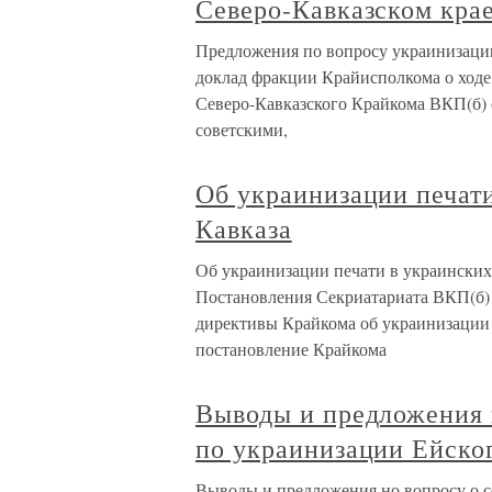
Северо-Кавказском крае
Предложения по вопросу украинизации
доклад фракции Крайисполкома о ходе 
Северо-Кавказского Крайкома ВКП(б) 
советскими,
Об украинизации печат
Кавказа
Об украинизации печати в украинских 
Постановления Секриатариата ВКП(б) С
директивы Крайкома об украинизации 
постановление Крайкома
Выводы и предложения 
по украинизации Ейско
Выводы и предложения но вопросу о с