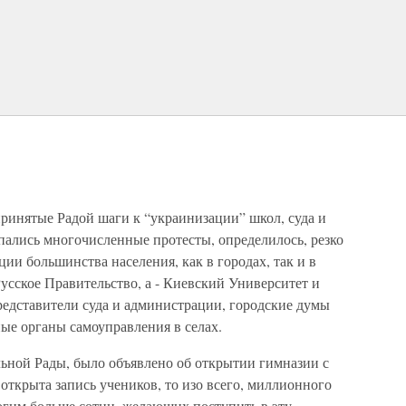
ринятые Радой шаги к “украинизации” школ, суда и
ались многочисленные протесты, определилось, резко
ии большинства населения, как в городах, так и в
Русское Правительство, а - Киевский Университет и
едставители суда и администрации, городские думы
ые органы самоуправления в селах.
льной Рады, было объявлено об открытии гимназии с
открыта запись учеников, то изо всего, миллионного
огим больше сотни, желающих поступить в эту