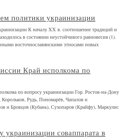
ием политики украинизации
краинизации К началу XX в. соотношение традиций и
аходилось в состоянии неустойчивого равновесия (1).
венными восточнославянскими этносами новых
миссии Край исполкома по
полкома по вопросу украинизации Гор. Ростов-на-Дону
н, Корольков, Рудь, Пономарёв, Чапалов и
нов и Бровцов (Кубань), Сухопаров (Крайфу), Маркулис
у украинизации соваппарата в