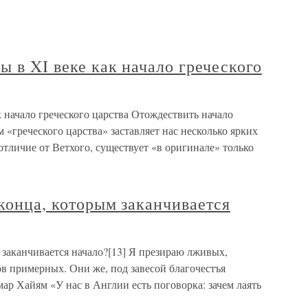
ы в XI веке как начало греческого
к начало греческого царства Отождествить начало
 «греческого царства» заставляет нас несколько ярких
отличие от Ветхого, существует «в оригинале» только
 конца, которым заканчивается
м заканчивается начало?[13] Я презираю лживых,
в примерных. Они же, под завесой благочестъя
ар Хайям «У нас в Англии есть поговорка: зачем лаять