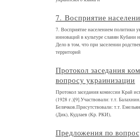
7. Восприятие населен
7. Восприятие населением политики у
инноваций в культуре славян Кубани н
Дело в том, что при заселении родст
территорий
Протокол заседания ко
вопросу украинизации
Протокол заседания комиссии Край ис
(1928 г.)[9].Участвовали: т.т. Балахни
Белячков.Присутствовали: т.т. Емелья
(Дик), Кудлаев (Кр. РКИ),
Предложения по вопрос