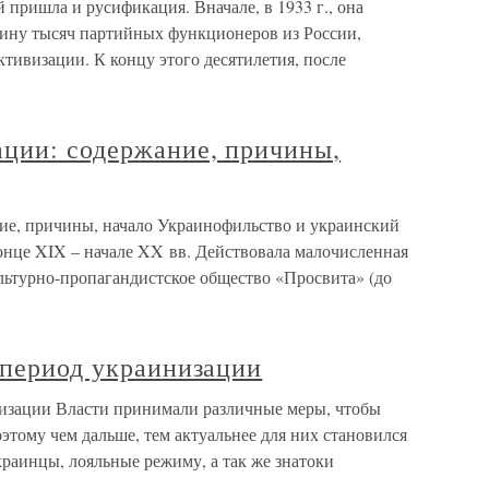
пришла и русификация. Вначале, в 1933 г., она
аину тысяч партийных функционеров из России,
тивизации. К концу этого десятилетия, после
ации: содержание, причины,
ие, причины, начало Украинофильство и украинский
онце XIX – начале XX вв. Действовала малочисленная
льтурно-пропагандистское общество «Просвита» (до
 период украинизации
низации Власти принимали различные меры, чтобы
этому чем дальше, тем актуальнее для них становился
раинцы, лояльные режиму, а так же знатоки