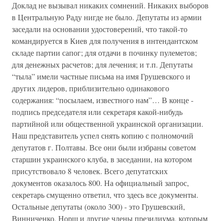
Доклад не вызывал никаких сомнений. Никаких выборов
в Центральную Раду нигде не было. Депутаты из армии
заседали на основании удостоверений, что такой-то
командируется в Киев для получения в интендантском
складе партии сапог; для отдачи в починку пулеметов;
для денежных расчетов; для лечения; и т.п. Депутаты
“тыла” имели частные письма на имя Грушевского и
других лидеров, приблизительно одинакового
содержания: “посылаем, известного нам”… В конце -
подпись председателя или секретаря какой-нибудь
партийной или общественной украинской организации.
Наш представитель успел снять копию с полномочий
депутатов г. Полтавы. Все они были избраны советом
старшин украинского клуба, в заседании, на котором
присутствовало 8 человек. Всего депутатских
документов оказалось 800. На официальный запрос,
секретарь смущенно ответил, что здесь все документы.
Остальные депутаты (около 300) - это Грушевский,
Винниченко, Норш и другие члены президиума, которым