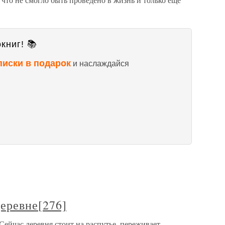
книг! 📚
писки в подарок
и наслаждайся
деревне[276]
 Сейчас деревня стоит на распутье, переживает