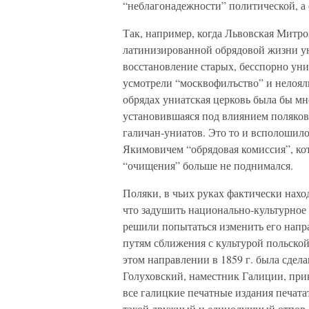
“неблагонадежности” политической, а 
Так, например, когда Львовская Митро
латинизированной обрядовой жизни ун
восстановление старых, бесспорно уни
усмотрели “москвофилъство” и нелоял
обрядах униатская церковь была бы мн
установившаяся под влиянием поляков
галичан-униатов. Это то и всполошил
Якимовичем “обрядовая комиссия”, кот
“очищения” больше не поднимался.
Поляки, в чьих руках фактически нахо
что задушить национально-культурное 
решили попытаться изменить его напр
путям сближения с культурой польской
этом направлении в 1859 г. была сдел
Голуховский, наместник Галиции, при
все галицкие печатные издания печата
такой дружный и единодушный отпор, ч