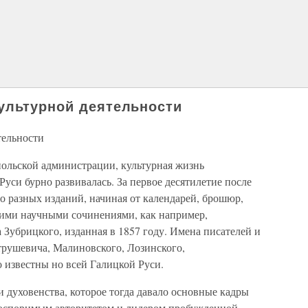
ультурной деятельности
тельности
польской администрации, культурная жизнь
си бурно развивалась. За первое десятилетие после
 разных изданий, начиная от календарей, брошюр,
шими научными сочинениями, как например,
Зубрицкого, изданная в 1857 году. Имена писателей и
трушевича, Малиновского, Лозинского,
 известны но всей Галицкой Руси.
 духовенства, которое тогда давало основные кадры
еоспоримым авторитетом и лидером пробужденной