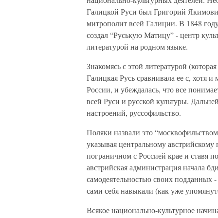
Галицкой Руси был Григорий Якимович
митрополит всей Галиции. В 1848 году
создал “Руськую Матицу” - центр кул
литературой на родном языке.
Знакомясь с этой литературой (которая
Галицкая Русь сравнивала ее с, хотя 
России, и убеждалась, что все понима
всей Руси и русской культуры. Дальн
настроений, руссофильство.
Поляки назвали это “москвофильством”
указывая центральному австрийскому п
пограничном с Россией крае и ставя п
австрийская администрация начала бд
самодеятельностью своих подданных - 
сами себя навыкали (как уже упомянуто
Всякое национально-культурное начина