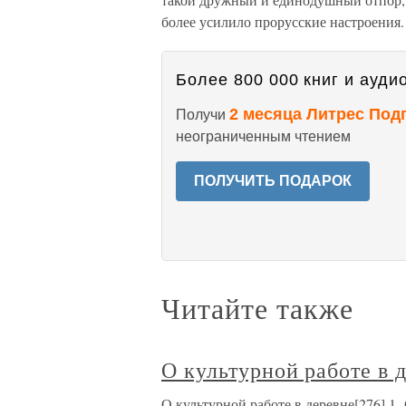
более усилило прорусские настроения.
Более 800 000 книг и аудио
2 месяца Литрес Под
Получи
неограниченным чтением
ПОЛУЧИТЬ ПОДАРОК
Читайте также
О культурной работе в 
О культурной работе в деревне[276] 1.