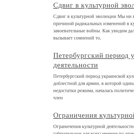
Сдвиг в культурной эв
Сдвиг в культурной эволюции Мы ни в 
причиной радикальных изменений в к
завоевательные войны. Как увидим дал
вызывает сомнений то,
Петербургский период 
деятельности
Петербургский период украинской кул
доблестной для армии, в которой один
недостатки режима, началась политиче
член
Ограничения культурно
Ограничения культурной деятельности 
(обязательное для всех) мнение по эт