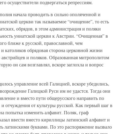
его осуществители подвергаться репрессиям.
полия начала проводить в сильно ополяченной и
иатской церкви так называемое “очищение”, то есть
атских, обрядов, в этом администрация и поляки
ьность униатской церкви к Австрии. “Очищенная” в
ого ближе к русской, православной, чем
 и католиков обрядовая сторона церковной жизни
о австрийцев и поляков. Образованная митрополитом
орую он сам возглавлял, вскоре заглохла и вопрос
дилось управление всей Галицией, вскоре убедились,
возрождение Галицкой Руси им не удастся. Тогда они
авление и вместо пути общерусского направить по
 и отчуждения от культуры русской. Как первый шаг в
ана попытка изменить алфавит. Поляк, граф
казал ввести вместо кириллицы латинский алфавит и
ть латинскими буквами. По это распоряжение вызвало
то не смогло быть проведено в жизнь и только еще