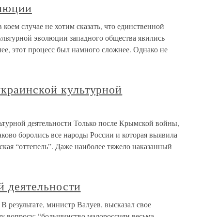
олюции
коем случае не хотим сказать, что единственной
ультурной эволюции западного общества явились
ее, этот процесс был намного сложнее. Однако не
украинской культурной
ьтурной деятельности Только после Крымской войны,
аково боролись все народы России и которая выявила
ская “оттепель”. Даже наиболее тяжело наказанный
й деятельности
В результате, министр Валуев, высказал свое
ому вопросу: “большинство малороссиян весьма