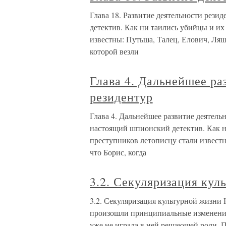
Глава 18. Развитие деятельности рези
детектив. Как ни таились убийцы и и
известны: Путьша, Талец, Елович, Ляшк
которой везли
Глава 4. Дальнейшее ра
резидентур
Глава 4. Дальнейшее развитие деятель
настоящий шпионский детектив. Как н
преступников летописцу стали известн
что Борис, когда
3.2. Секуляризация кул
3.2. Секуляризация культурной жизни 
произошли принципиальные изменения
уже не играла в ней решающей роли. П