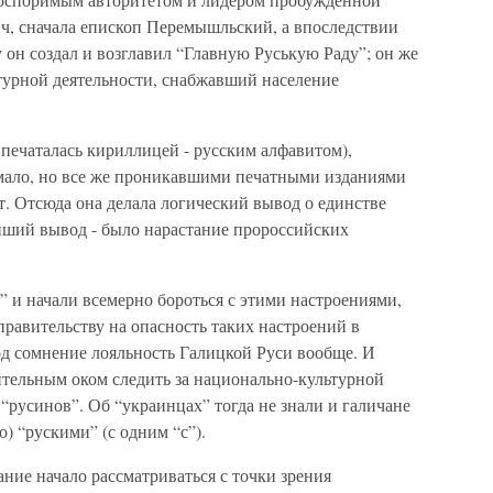
, сначала епископ Перемышльский, а впоследствии
 он создал и возглавил “Главную Руськую Раду”; он же
ьтурной деятельности, снабжавший население
 печаталась кириллицей - русским алфавитом),
и мало, но все же проникавшими печатными изданиями
ет. Отсюда она делала логический вывод о единстве
ейший вывод - было нарастание пророссийских
 и начали всемерно бороться с этими настроениями,
равительству на опасность таких настроений в
од сомнение лояльность Галицкой Руси вообще. И
ительным оком следить за национально-культурной
“русинов”. Об “украинцах” тогда не знали и галичане
) “рускими” (с одним “с”).
ние начало рассматриваться с точки зрения