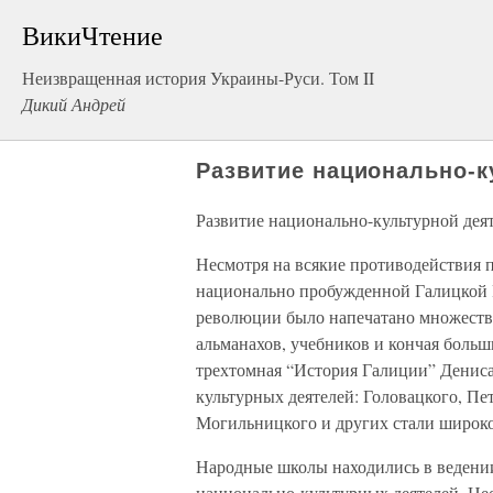
ВикиЧтение
Неизвращенная история Украины-Руси. Том II
Дикий Андрей
Развитие национально-к
Развитие национально-культурной дея
Несмотря на всякие противодействия 
национально пробужденной Галицкой Ру
революции было напечатано множество
альманахов, учебников и кончая боль
трехтомная “История Галиции” Дениса 
культурных деятелей: Головацкого, Пе
Могильницкого и других стали широко
Народные школы находились в ведении
национально-культурных деятелей. Н