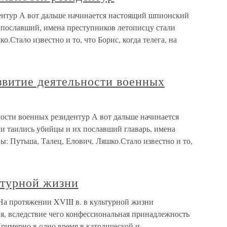
дентур А вот дальше начинается настоящий шпионский
х пославший, имена преступников летописцу стали
о.Стало известно и то, что Борис, когда телега, на
звитие деятельности военных
ности военных резидентур А вот дальше начинается
и таились убийцы и их пославший главарь, имена
ы: Путьша, Талец, Елович, Ляшко.Стало известно и то,
ьтурной жизни
На протяжении XVIII в. в культурной жизни
, вследствие чего конфессиональная принадлежность
римерно в одно время в католической и