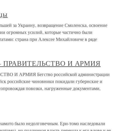
ьцы
льшей за Украину, возвращение Смоленска, освоение
сии огромных усилий, которые частично были
атами: страна при Алексее Михайловиче в ряде
 — ПРАВИТЕЛЬСТВО И АРМИЯ
ТВО И АРМИЯ Бегство российской администрации
йск российские чиновники покидали губернские и
 сопровождая повозки, нагруженные документами,
намото было недолговечным. Ери-томо наследовали
-нэтомо), но подлинная власть перешла к его вдове и ее