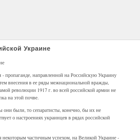
ийской Украине
не
ти - пропаганде, направленной на Российскую Украину
утем внесения в ее ряды межнациональной вражды,
амой революции 1917 г. во всей российской армии не
ка на этой почве.
ы они были, то сепаратисты, конечно, бы их не
твует о настроениях украинцев в рядах российской
я некоторым частичным успехом, на Великой Украине -