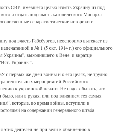
ость СВУ, имевшего целью изъять Украину из под
кого и отдать под власть католического Монарха
ногочисленные сепаратистические историки и
ину под власть Габсбургов, неоспоримо вытекает из
апечатанной в № 1 (5 окт. 1914 г.) его официального
я Украины”, выходившего в Вене, и вкратце
“Ист. Украины”.
У с первых же дней войны и о его целях, не трудно,
 ограничительных мероприятий Российского
ению к украинской печати. Не надо забывать, что
 было, или в руках, или под влиянием тех самых
ния”, которые, во время войны, вступили в
состоящей на содержании генерального штаба
ия этих деятелей не при вели к обвинению в