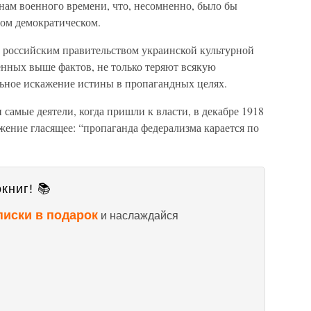
онам военного времени, что, несомненно, было бы
мом демократическом.
 российским правительством украинской культурной
денных выше фактов, не только теряют всякую
ельное искажение истины в пропагандных целях.
и самые деятели, когда пришли к власти, в декабре 1918
яжение гласящее: “пропаганда федерализма карается по
книг! 📚
писки в подарок
и наслаждайся