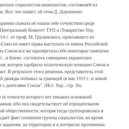
аинских социалистов-шовинистов, состоявшей из
. Вот, что пишет, об этом Д. Дорошенко:
раины сначала не нашла себе сочувствия среди
 Центральный Комитет ТУП-а (Товариство Укр.
14 г. от проф. М. Грушевского, приехавшего из
«Союз не имеет права выступать от имени Российской
ть Союза все же приобретала себе некоторые симпатии
г., в Киеве, состоялось совещание украинских
ния, которое одобрило политическую позицию Союза и
кт. В результате этого решения, представитель этой
 дважды побывал за границей (в мае 1915 г. и зимой
 с деятелями Союза”. (Ист. Укр., стр. 36).
 (в точности которого нет никаких оснований
мания, ибо оно свидетельствует об отрицательном
й общественности, которая тогда группировалась в
ждает факт сношения группы социалистов, во время
 заданиям, на территории и в интересах противника.