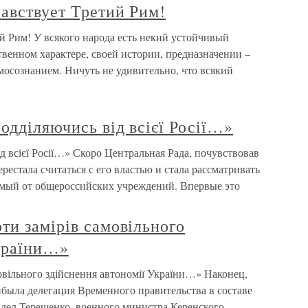
равствует Третий Рим!
ий Рим! У всякого народа есть некий устойчивый
твенном характере, своей истории, предназначении –
мосознанием. Ничуть не удивительно, что всякий
одділяючись від всієї Росії…»
д всієї Росії…» Скоро Центральная Рада, почувствовав
рестала считаться с его властью и стала рассматривать
имый от общероссийских учреждений. Впервые это
ти замірів самовільного
України…»
овільного здійснення автономії України…» Наконец,
была делегация Временного правительства в составе
дел Терещенко, военного министра Керенского,