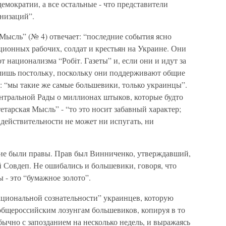
емократии, а все остальные - что представители
низаций”.
Мысль” (№ 4) отвечает: “последние события ясно
ционных рабочих, солдат и крестьян на Украине. Они
т национализма “Робiт. Газеты” и, если они и идут за
лишь постольку, поскольку они поддерживают общие
т: “мы такие же самые большевики, только украинцы”.
ентральной Рады о миллионах штыков, которые будто
етарская Мысль” - “то это носит забавный характер;
 действительности не может ни испугать, ни
угие были правы. Прав был Винниченко, утверждавший,
й Совдеп. Не ошибались и большевики, говоря, что
- это “бумажное золото”.
циональной сознательности” украинцев, которую
общероссийским лозунгам большевиков, копируя в то
ычно с запозданием на несколько недель, и выражаясь