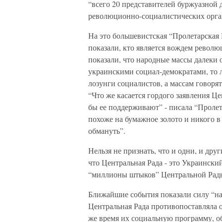
“всего 20 представителей буржуазной д
революционно-социалистических орга
На это большевистская “Пролетарская 
показали, кто является вождем револю
показали, что народные массы далеки о
украинскими социал-демократами, то 
лозунги социалистов, а массам говоря
“Что же касается гордого заявления Ц
бы ее поддерживают” - писала “Пролет
похоже на бумажное золото и никого в
обмануть”.
Нельзя не признать, что и одни, и др
что Центральная Рада - это Украински
“миллионы штыков” Центральной Рады 
Ближайшие события показали силу “на
Центральная Рада противопоставляла 
же время их социальную программу, об