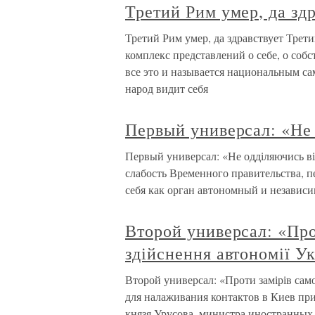
Третий Рим умер, да зд
Третий Рим умер, да здравствует Трет
комплекс представлений о себе, о собс
все это и называется национальным са
народ видит себя
Первый универсал: «Не 
Первый универсал: «Не одділяючись ві
слабость Временного правительства, пе
себя как орган автономный и независ
Второй универсал: «Про
здійснення автономії 
Второй универсал: «Проти замірів сам
для налаживания контактов в Киев при
князя Урусова, министра иностранных 