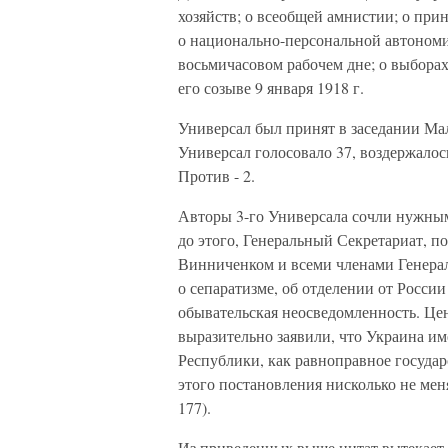
хозяйств; о всеобщей амнистии; о при
о национально-персональной автономи
восьмичасовом рабочем дне; о выборах
его созыве 9 января 1918 г.
Универсал был принят в заседании Мал
Универсал голосовало 37, воздержалось 
Против - 2.
Авторы 3-го Универсала сочли нужным 
до этого, Генеральный Секретариат, п
Винниченком и всеми членами Генерал
о сепаратизме, об отделении от Росси
обывательская неосведомленность. Цен
выразительно заявили, что Украина им
Республики, как равноправное госуда
этого постановления нисколько не меня
177).
Из приведенных выше цитат вытекает,