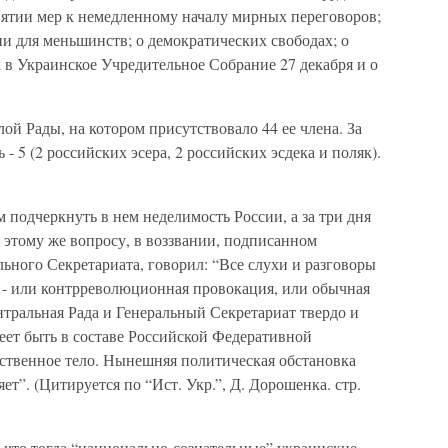
нятии мер к немедленному началу мирных переговоров;
и для меньшинств; о демократических свободах; о
 в Украинское Учредительное Собрание 27 декабря и о
ой Рады, на котором присутствовало 44 ее члена. За
- 5 (2 российских эсера, 2 российских эсдека и поляк).
подчеркнуть в нем неделимость России, а за три дня
о этому же вопросу, в воззвании, подписанном
ьного Секретариата, говорил: “Все слухи и разговоры
и - или контрреволюционная провокация, или обычная
тральная Рада и Генеральный Секретариат твердо и
еет быть в составе Российской Федеративной
рственное тело. Нынешняя политическая обстановка
ет”. (Цитируется по “Ист. Укр.”, Д. Дорошенка. стр.
 что тогда “национально-сознательные” украинские