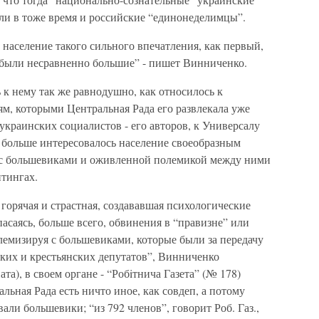
были в тоже время и российские “единонеделимцы”.
 население такого сильного впечатления, как первый,
 были несравненно большие” - пишет Винниченко.
 к нему так же равнодушно, как относилось к
м, которыми Центральная Рада его развлекала уже
 украинских социалистов - его авторов, к Универсалу
о больше интересовалось население своеобразным
с большевиками и оживленной полемикой между ними
итингах.
 горячая и страстная, создававшая психологические
саясь, больше всего, обвинения в “правизне” или
емизируя с большевиками, которые были за передачу
ских и крестьянских депутатов”, Винниченко
та), в своем органе - “Робiтнича Газета” (№ 178)
льная Рада есть ничто иное, как совдеп, а потому
вали большевики; “из 792 членов”, говорит Роб. Газ.,