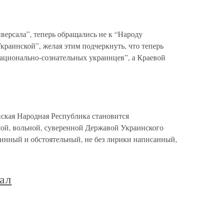
иверсала”, теперь обращались не к “Народу
краинской”, желая этим подчеркнуть, что теперь
национально-сознательных украинцев”, а Краевой
ская Народная Республика становится
мой, вольной, суверенной Державой Украинского
линный и обстоятельный, не без лирики написанный,
ал