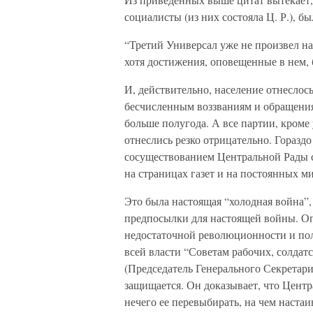
социалисты (из них состояла Ц. Р.), 
“Третий Универсал уже не произвел на
хотя достижения, оповещенные в нем,
И, действительно, население отнеслось
бесчисленным воззваниям и обращения
больше полугода. А все партии, кроме
отнеслись резко отрицательно. Горазд
сосуществованием Центральной Рады 
на страницах газет и на постоянных м
Это была настоящая “холодная война”,
предпосылки для настоящей войны. Опа
недостаточной революционности и пол
всей власти “Советам рабочих, солдат
(Председатель Генерального Секретариа
защищается. Он доказывает, что Центра
нечего ее перевыбирать, на чем настаи