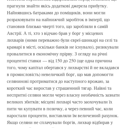
прагнули знайти якісь додаткові джерела прибутку.
Найнявшись батраками до поміщиків, вони могли
розраховувати на найнижчий заробіток в імперії, що
становив близько чверті того, що заробляли в самій
Австрії. А ті, хто з відчаю брав у борг у місцевих
лихварів (ними переважно були євреї-шинкарі на селі та
крамарі в місті, оскільки банків не існувало), ризикували
провалитися в економічну прірву. З огляду на річні
процентні ставки — від 150 до 250 (ще одна причина
того, чому капітал обертався у лихварстві й не вкладався
в промисловість) невеличкий борг, що мав допомогти
селянинові протриматися до наступного врожаю, за
короткий час виростав у страшенний тягар. Наївні та
неспритні селяни могли через власну необачність зазнати
великих збитків; місцеві лихварі часто заохочували їх
пити чи купувати в позичку, а через певний час, коли
наростали проценти, виставляли їм величезний рахунок.
Якщо селяни не сплачували боргів, лихвар відбирав у