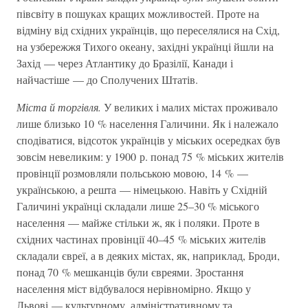
півсвіту в пошуках кращих можливостей. Проте на
відміну від східних українців, що переселялися на Схід,
на узбережжя Тихого океану, західні українці йшли на
Захід — через Атлантику до Бразілії, Канади і
найчастіше — до Сполучених Штатів.
Міста й торгівля.
У великих і малих містах проживало
лише близько 10 % населення Галичини. Як і належало
сподіватися, відсоток українців у міських осередках був
зовсім невеликим: у 1900 р. понад 75 % міських жителів
провінції розмовляли польською мовою, 14 % —
українською, а решта — німецькою. Навіть у Східній
Галичині українці складали лише 25–30 % міського
населення — майже стільки ж, як і поляки. Проте в
східних частинах провінції 40–45 % міських жителів
складали євреї, а в деяких містах, як, наприклад, Броди,
понад 70 % мешканців були євреями. Зростання
населення міст відбувалося нерівномірно. Якщо у
Львові — культурному, адміністративному та