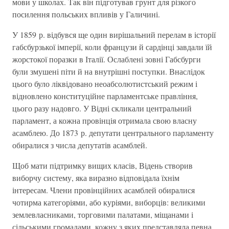
мови у школах. Так він підготував грунт для різкого
посилення польських впливів у Галичині.
У 1859 р. відбувся ще один вирішальний перелам в історії
габсбурзької імперії, коли французи й сардінці завдали їй
жорстокої поразки в Італії. Ослаблені зовні Габсбурги
були змушені піти й на внутрішні поступки. Внаслідок
цього було ліквідовано неоабсолютистський режим і
відновлено конституційне парламентське правління,
цього разу надовго. У Відні скликали центральний
парламент, а кожна провінція отримала свою власну
асамблею. До 1873 р. депутати центрального парламенту
обиралися з числа депутатів асамблей.
Щоб мати підтримку вищих класів, Відень створив
виборчу систему, яка виразно відповідала їхнім
інтересам. Члени провінційних асамблей обиралися
чотирма категоріями, або куріями, виборців: великими
землевласниками, торговими палатами, міщанами і
сільськими громадами, кожну з яких представляла певна