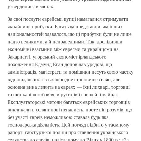
утвердилися в містах.
За свої послуги єврейські купці намагалися отримувати
якнайвищі прибутки. Багатьом представникам інших
національностей здавалося, що ці прибутки були не лише
надто великими, а й неправедними. Так, дослідивши
економічні взаємини між євреями та українцями на
Закарпатті, угорський економіст ірландського
походження Едмунд Еган доповідав урядові, що
адміністрація, магістрати та поміщики несуть свою частку
відповідальності за жалюгідне становище селян, але
основна вина лежить на євреях — їхні лихварі, торговці
та шинкарі «позбавляли русинів і грошей, і майна».
Експлуататорські методи багатьох єврейських торговців
викликали в селянинові ненависть, проте він розумів, що
без участі євреїв неможливою ставала будь-яка
господарська діяльність. Цей погляд відбито у таємному
рапорті габсбурзької поліції про ставлення українського
селянства до євреїв, надісланому до Відня у 1890 р.: «За