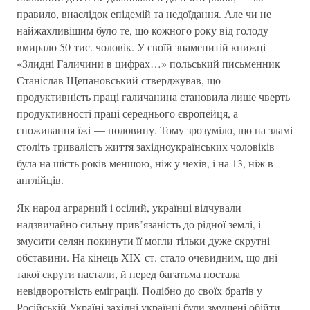
правило, внаслідок епідемій та недоїдання. Але чи не
найжахливішим було те, що кожного року від голоду
вмирало 50 тис. чоловік. У своїй знаменитій книжці
«Злидні Галичини в цифрах…» польський письменник
Станіслав Щепановський стверджував, що
продуктивність праці галичанина становила лише чверть
продуктивності праці середнього європейця, а
споживання їжі — половину. Тому зрозуміло, що на зламі
століть тривалість життя західноукраїнських чоловіків
була на шість років меншою, ніж у чехів, і на 13, ніж в
англійців.
Як народ аграрний і осілий, українці відчували
надзвичайно сильну прив’язаність до рідної землі, і
змусити селян покинути її могли тільки дуже скрутні
обставини. На кінець XIX ст. стало очевидним, що дні
такої скрути настали, й перед багатьма постала
невідворотність еміграції. Подібно до своїх братів у
Російській Україні західні українці були змушені обійти