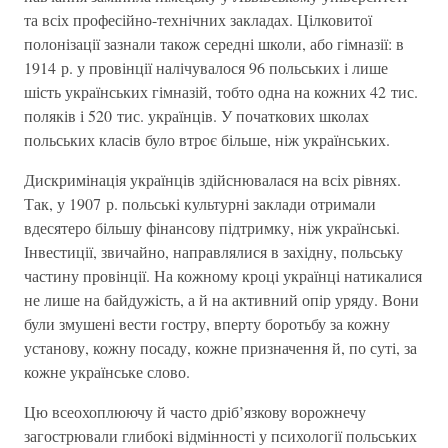
та всіх професійно-технічних закладах. Цілковитої
полонізації зазнали також середні школи, або гімназії: в
1914 р. у провінції налічувалося 96 польських і лише
шість українських гімназій, тобто одна на кожних 42 тис.
поляків і 520 тис. українців. У початкових школах
польських класів було втроє більше, ніж українських.
Дискримінація українців здійснювалася на всіх рівнях.
Так, у 1907 р. польські культурні заклади отримали
вдесятеро більшу фінансову підтримку, ніж українські.
Інвестиції, звичайно, направлялися в західну, польську
частину провінції. На кожному кроці українці натикалися
не лише на байдужість, а й на активний опір уряду. Вони
були змушені вести гостру, вперту боротьбу за кожну
установу, кожну посаду, кожне призначення й, по суті, за
кожне українське слово.
Цю всеохоплюючу й часто дріб’язкову ворожнечу
загострювали глибокі відмінності у психології польських