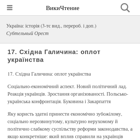
ВикиЧтение
Україна: історія (3-тє вид., перероб. і доп.)
Субтельный Орест
17. Східна Галичина: оплот
українства
17. Східна Галичина: оплот українства
Соціально-економічний аспект. Новий політичний лад.
Реакція українців. Зростання організованості. Польсько-
українська конфронтація. Буковина і Закарпаття
Яку користь здатні принести економічно зубожілому,
соціально нерозвинутому, культурно нерухомому й
політично слабкому суспільству реформи законодавства, а
якщо конкретніше: який вплив справили на українців