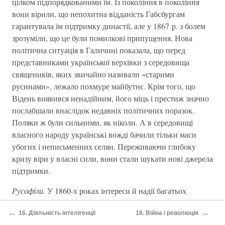
цілком підпорядкованими їм. Із покоління в покоління
вони вірили, що непохитна відданість Габсбургам
гарантувала їм підтримку династії, але у 1867 р. з болем
зрозуміли, що це були помилкові припущення. Нова
політична ситуація в Галичині показала, що перед
представниками української верхівки з середовища
священиків, яких звичайно називали «старими
русинами», лежало похмуре майбутнє. Крім того, що
Відень виявився ненадійним, його міць і престиж значно
послабшали внаслідок недавніх політичних поразок.
Поляки ж були сильними, як ніколи. А в середовищі
власного народу українські вожді бачили тільки маси
убогих і неписьменних селян. Переживаючи глибоку
кризу віри у власні сили, вони стали шукати нові джерела
підтримки.
Русофіли.
У 1860-х роках інтереси й надії багатьох
освічених українців зосередилися на Росії. У цьому не
←
→
16. Діяльність інтелігенції
18. Війна і революція
було несподіванки: адже саме в цей час різні слов’янські