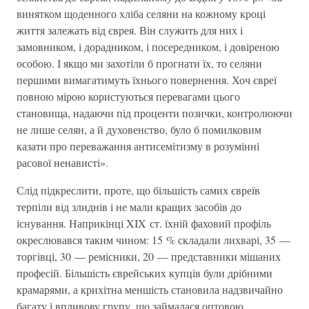
винятком щоденного хліба селяни на кожному кроці
життя залежать від єврея. Він служить для них і
замовником, і дорадником, і посередником, і довіреною
особою. І якщо ми захотіли б прогнати їх, то селяни
першими вимагатимуть їхнього повернення. Хоч євреї
повною мірою користуються перевагами цього
становища, надаючи під проценти позички, контролюючи
не лише селян, а й духовенство, було б помилковим
казати про переважання антисемітизму в розумінні
расової ненависті».
Слід підкреслити, проте, що більшість самих євреїв
терпіли від злиднів і не мали кращих засобів до
існування. Наприкінці XIX ст. їхній фаховий профіль
окреслювався таким чином: 15 % складали лихварі, 35 —
торгівці, 30 — ремісники, 20 — представники мішаних
професій. Більшість єврейських купців були дрібними
крамарями, а крихітна меншість становила надзвичайно
багату і впливову групу, що займалася оптовою