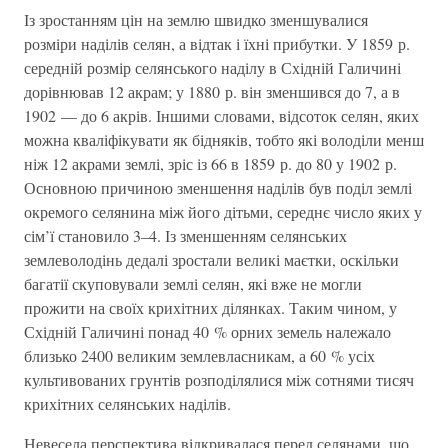
Із зростанням цін на землю швидко зменшувалися
розміри наділів селян, а відтак і їхні прибутки. У 1859 р.
середній розмір селянського наділу в Східній Галичині
дорівнював 12 акрам; у 1880 р. він зменшився до 7, а в
1902 — до 6 акрів. Іншими словами, відсоток селян, яких
можна кваліфікувати як бідняків, тобто які володіли менш
ніж 12 акрами землі, зріс із 66 в 1859 р. до 80 у 1902 р.
Основною причиною зменшення наділів був поділ землі
окремого селянина між його дітьми, середнє число яких у
сім’ї становило 3–4. Із зменшенням селянських
землеволодінь дедалі зростали великі маєтки, оскільки
багатії скуповували землі селян, які вже не могли
прожити на своїх крихітних ділянках. Таким чином, у
Східній Галичині понад 40 % орних земель належало
близько 2400 великим землевласникам, а 60 % усіх
культивованих грунтів розподілялися між сотнями тисяч
крихітних селянських наділів.
Невесела перспектива відкривалася перед селянами, що