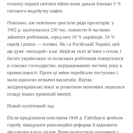
початку першої світової війни вони давали близько 5 %
світового видобутку нафти.
Повільно, але невпинно зростали ряди пролетарів: у
1902 р. налічувалося 230 тис. повністю й частково
зайнятих робітників, серед них 18 % українців, 24 %
євреїв і решта — поляки. Як і в Російській Україні, цей
ще дуже «молодий» клас зберігав тісні зв’язки з селом, і
багато українських та польських робітників поверталися
в сільське господарство, відпрацювавши частину року в
промисловості. Проте ці зміни перебігали поступово і
мали відносно незначні масштаби. Відтак
західноукраїнські землі за розвитком економіки лишалися
позаду інших провінцій імперії.
Новий політичний лад
Після придушення повстання 1848 р. Габсбурги зробили
спробу ліквідувати революційні реформи й відновити
абсолютну владу цісаря. Вони розпустили парламент і