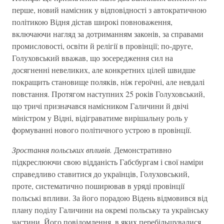
перше, новий намісник у відповідності з автократичною
політикою Відня дістав широкі повноваження,
включаючи нагляд за дотриманням законів, за справами
промисловості, освіти й релігії в провінції; по-друге,
Голуховський вважав, що зосередження сил на
досягненні невеликих, але конкретних цілей швидше
покращить становище поляків, ніж героїчні, але невдалі
повстання. Протягом наступних 25 років Голуховський,
що тричі призначався намісником Галичини й двічі
міністром у Відні, відіграватиме вирішальну роль у
формуванні нового політичного устрою в провінції.
Зростання польських впливів.
Демонстративно
підкреслюючи свою відданість Габсбургам і свої наміри
справедливо ставитися до українців, Голуховський,
проте, систематично поширював в уряді провінції
польські впливи. За його порадою Відень відмовився від
плану поділу Галичини на окремі польську та українську
частини. Його повідомлення, в яких перебільшувалися