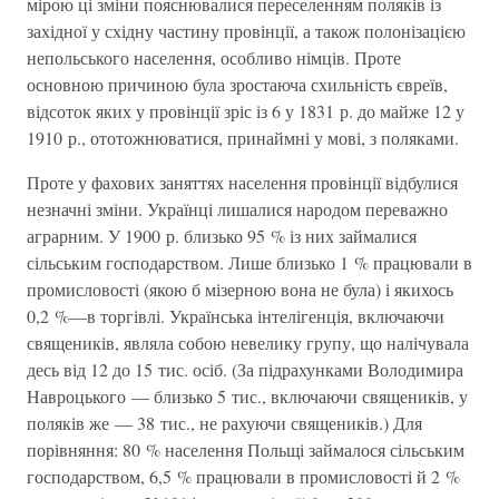
мірою ці зміни пояснювалися переселенням поляків із
західної у східну частину провінції, а також полонізацією
непольського населення, особливо німців. Проте
основною причиною була зростаюча схильність євреїв,
відсоток яких у провінції зріс із 6 у 1831 р. до майже 12 у
1910 р., ототожнюватися, принаймні у мові, з поляками.
Проте у фахових заняттях населення провінції відбулися
незначні зміни. Українці лишалися народом переважно
аграрним. У 1900 р. близько 95 % із них займалися
сільським господарством. Лише близько 1 % працювали в
промисловості (якою б мізерною вона не була) і якихось
0,2 %—в торгівлі. Українська інтелігенція, включаючи
священиків, являла собою невелику групу, що налічувала
десь від 12 до 15 тис. осіб. (За підрахунками Володимира
Навроцького — близько 5 тис., включаючи священиків, у
поляків же — 38 тис., не рахуючи священиків.) Для
порівняння: 80 % населення Польщі займалося сільським
господарством, 6,5 % працювали в промисловості й 2 %