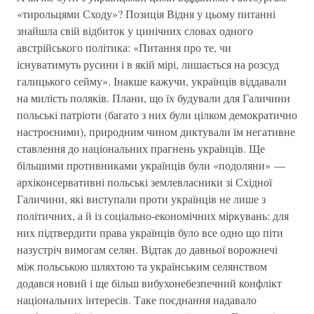
«тирольцями Сходу»? Позиція Відня у цьому питанні
знайшла свій відбиток у цинічних словах одного
австрійського політика: «Питання про те, чи
існуватимуть русини і в якій мірі, лишається на розсуд
галицького сейму». Інакше кажучи, українців віддавали
на милість поляків. Плани, що їх будували для Галичини
польські патріоти (багато з них були цілком демократично
настроєними), природним чином диктували їм негативне
ставлення до національних прагнень українців. Ще
більшими противниками українців були «подоляни» —
архіконсервативні польські землевласники зі Східної
Галичини, які виступали проти українців не лише з
політичних, а й із соціально-економічних міркувань: для
них підтвердити права українців було все одно що піти
назустріч вимогам селян. Відтак до давньої ворожнечі
між польською шляхтою та українським селянством
додався новий і ще більш вибухонебезпечний конфлікт
національних інтересів. Таке поєднання надавало