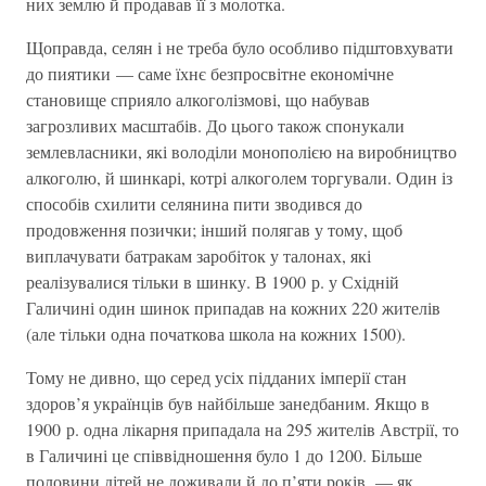
них землю й продавав її з молотка.
Щоправда, селян і не треба було особливо підштовхувати
до пиятики — саме їхнє безпросвітне економічне
становище сприяло алкоголізмові, що набував
загрозливих масштабів. До цього також спонукали
землевласники, які володіли монополією на виробництво
алкоголю, й шинкарі, котрі алкоголем торгували. Один із
способів схилити селянина пити зводився до
продовження позички; інший полягав у тому, щоб
виплачувати батракам заробіток у талонах, які
реалізувалися тільки в шинку. В 1900 р. у Східній
Галичині один шинок припадав на кожних 220 жителів
(але тільки одна початкова школа на кожних 1500).
Тому не дивно, що серед усіх підданих імперії стан
здоров’я українців був найбільше занедбаним. Якщо в
1900 р. одна лікарня припадала на 295 жителів Австрії, то
в Галичині це співвідношення було 1 до 1200. Більше
половини дітей не доживали й до п’яти років, — як