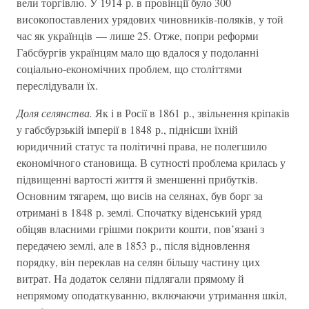
вели торгівлю. У 1914 р. в провінції було 300
високопоставлених урядових чиновників-поляків, у той
час як українців — лише 25. Отже, попри реформи
Габсбургів українцям мало що вдалося у подоланні
соціально-економічних проблем, що століттями
переслідували їх.
Доля селянства.
Як і в Росії в 1861 р., звільнення кріпаків
у габсбурзькій імперії в 1848 р., піднісши їхній
юридичний статус та політичні права, не полегшило
економічного становища. В сутності проблема крилась у
підвищенні вартості життя й зменшенні прибутків.
Основним тягарем, що висів на селянах, був борг за
отримані в 1848 р. землі. Спочатку віденський уряд
обіцяв власними грішми покрити кошти, пов’язані з
передачею землі, але в 1853 р., після відновлення
порядку, він переклав на селян більшу частину цих
витрат. На додаток селяни підлягали прямому й
непрямому оподаткуванню, включаючи утримання шкіл,