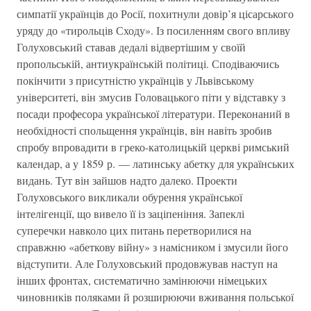
симпатії українців до Росії, похитнули довір’я цісарського
уряду до «тирольців Сходу». Із посиленням свого впливу
Голуховський ставав дедалі відвертішим у своїй
пропольській, антиукраїнській політиці. Сподіваючись
покінчити з присутністю українців у Львівському
університеті, він змусив Головацького піти у відставку з
посади професора української літератури. Переконаний в
необхідності спольщення українців, він навіть зробив
спробу впровадити в греко-католицькій церкві римський
календар, а у 1859 р. — латинську абетку для українських
видань. Тут він зайшов надто далеко. Проекти
Голуховського викликали обурення української
інтелігенції, що вивело її із заціпеніння. Запеклі
суперечки навколо цих питань перетворилися на
справжню «абеткову війну» з намісником і змусили його
відступити. Але Голуховський продовжував наступ на
інших фронтах, систематично замінюючи німецьких
чиновників поляками й розширюючи вживання польської