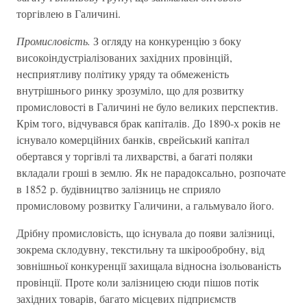
торгівлею в Галичині.
Промисловість.
З огляду на конкуренцію з боку
високоіндустріалізованих західних провінцій,
несприятливу політику уряду та обмеженість
внутрішнього ринку зрозуміло, що для розвитку
промисловості в Галичині не було великих перспектив.
Крім того, відчувався брак капіталів. До 1890-х років не
існувало комерційних банків, єврейський капітал
обертався у торгівлі та лихварстві, а багаті поляки
вкладали гроші в землю. Як не парадоксально, розпочате
в 1852 р. будівництво залізниць не сприяло
промисловому розвитку Галичини, а гальмувало його.
Дрібну промисловість, що існувала до появи залізниці,
зокрема склодувну, текстильну та шкірообробну, від
зовнішньої конкуренції захищала відносна ізольованість
провінції. Проте коли залізницею сюди пішов потік
західних товарів, багато місцевих підприємств