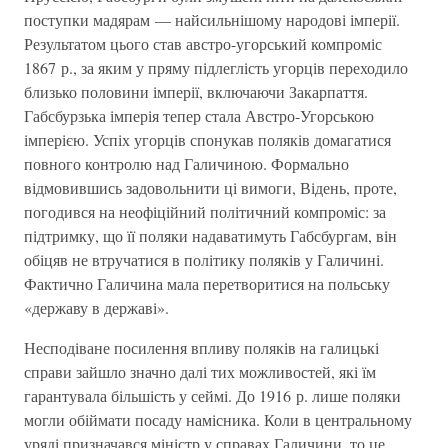
поступки мадярам — найсильнішому народові імперії.
Результатом цього став австро-угорський компроміс
1867 р., за яким у пряму підлеглість угорців переходило
близько половини імперії, включаючи Закарпаття.
Габсбурзька імперія тепер стала Австро-Угорською
імперією. Успіх угорців спонукав поляків домагатися
повного контролю над Галичиною. Формально
відмовившись задовольнити ці вимоги, Відень, проте,
погодився на неофіційний політичний компроміс: за
підтримку, що її поляки надаватимуть Габсбургам, він
обіцяв не втручатися в політику поляків у Галичині.
Фактично Галичина мала перетворитися на польську
«державу в державі».
Несподіване посилення впливу поляків на галицькі
справи зайшло значно далі тих можливостей, які їм
гарантувала більшість у сеймі. До 1916 р. лише поляки
могли обіймати посаду намісника. Коли в центральному
уряді призначався міністр у справах Галичини, то це