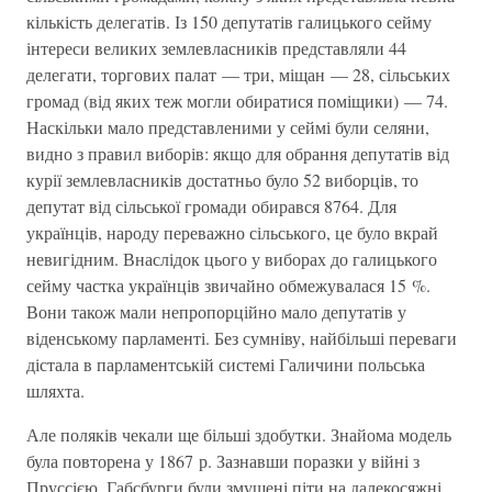
кількість делегатів. Із 150 депутатів галицького сейму
інтереси великих землевласників представляли 44
делегати, торгових палат — три, міщан — 28, сільських
громад (від яких теж могли обиратися поміщики) — 74.
Наскільки мало представленими у сеймі були селяни,
видно з правил виборів: якщо для обрання депутатів від
курії землевласників достатньо було 52 виборців, то
депутат від сільської громади обирався 8764. Для
українців, народу переважно сільського, це було вкрай
невигідним. Внаслідок цього у виборах до галицького
сейму частка українців звичайно обмежувалася 15 %.
Вони також мали непропорційно мало депутатів у
віденському парламенті. Без сумніву, найбільші переваги
дістала в парламентській системі Галичини польська
шляхта.
Але поляків чекали ще більші здобутки. Знайома модель
була повторена у 1867 р. Зазнавши поразки у війні з
Пруссією, Габсбурги були змушені піти на далекосяжні