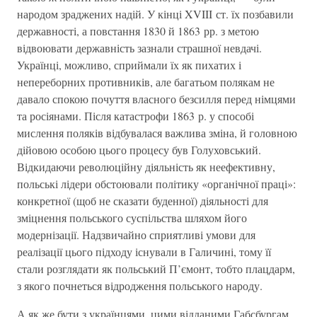
народом зраджених надій. У кінці XVIII ст. їх позбавили
державності, а повстання 1830 й 1863 рр. з метою
відвоювати державність зазнали страшної невдачі.
Українці, можливо, сприймали їх як пихатих і
непереборних противників, але багатьом полякам не
давало спокою почуття власного безсилля перед німцями
та росіянами. Після катастрофи 1863 р. у способі
мислення поляків відбувалася важлива зміна, й головною
дійовою особою цього процесу був Голуховський.
Відкидаючи революційну діяльність як неефективну,
польські лідери обстоювали політику «органічної праці»:
конкретної (щоб не сказати буденної) діяльності для
зміцнення польського суспільства шляхом його
модернізації. Надзвичайно сприятливі умови для
реалізації цього підходу існували в Галичині, тому її
стали розглядати як польський П’ємонт, тобто плацдарм,
з якого почнеться відродження польського народу.
А як же бути з українцями, цими відданими Габсбургам