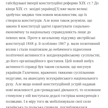
габсбурзької імперії конституційні реформи XIX ст.? До
кінця XIX ст. західні українці[3] вже мали великі
здобутки завдяки тим новим можливостям, що їх
створила конституція. Але вони також розуміли, що
закони й конституції здатні гарантувати соціально-
економічну та національну справедливість лише до
певних меж. Проте в загальному підсумку австрійські
конституції 1848 р. й особливо 1867 р. мали позитивний
вплив і стали поштовхом до небаченого піднесення
політичної активності в західноукраїнському суспільстві,
до його організаційного зростання. Цей новий вибух
активності справді був таким сильним, що висунув
українців Галичини, вражених тяжкими суспільними
недугами, на авансцену всеукраїнського національного
руху. Але якщо новий конституційний устрій надавав
нові можливості для громадської діяльності, то основним
стимулом у ній виступала дедалі гостріша конкуренція з
поляками. І в міру того як мобілізовували свої сили
українська та польська громади, поглиблювалася