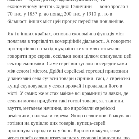
економічному центрі Східної Галичини — воно зросло з
70 тис. у 1857 р. до понад 200 тис. у 1910 р., то в
більшості інших міст цей процес перебігав повільніше.
Як і в інших країнах, основна економічна функція міст
полягала в торгівлі та комерційній діяльності. А говорити
про торгівлю на західноукраїнських землях означало
говорити про євреїв, оскільки вони цілком опанували цей
сектор економіки. Саме євреї виступали посередниками
між селом і містом. Дрібні єврейські торговці привозили
у занехаяні села сучасні товари (сірники, гас), а єврейські
купці скуповували у селян врожай і продавали його в
місті. У самих же містах майже всі крамниці та лавки, де
селяни могли придбати такі готові товари, як тканини,
взуття, металеве начиння, що виробляли єврейські
ремісники, належали євреям. Якщо селянинові бракувало
готівки на купівлю цих товарів, купець-єврей
пропонував продати їх у борг. Коротко кажучи, саме
через євреїв селяни втягувалися у грошові відносини, що