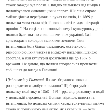
також завжди був поляк. Швидко звільнявся від німців і
полонізувався чиновницький апарат. Шкільна справа
майже цілком перебувала в руках поляків, і з 1869 р.
польська мова стала офіційною в освіті та адміністрації
провінції. На соціально-економічному і культурному рівні
поляки були значно сильнішими, ніж українці, їхні
аристократи володіли великими землями, їхня
інтелігенція була більш чисельною, освіченою і
різнобічною; їхня частка в міському населенні швидко
зростала, а їхні культурні досягнення ще до 1867 р.
вражали. Не дивно, що поляки сподівалися прокласти
собі шлях до влади в Галичині.
Цілі поляків у Галичині.
Як же збиралися поляки
розпорядитися здобутою владою? Щоб зрозуміти
польську політику в 1868—1914 рр., слід розглянути події
у польській перспективі. Поляки, вірніше, шляхта та
інтелігенція, бо польські селяни характеризувалися майже
такою ж політичною наївністю, як і українці, — були