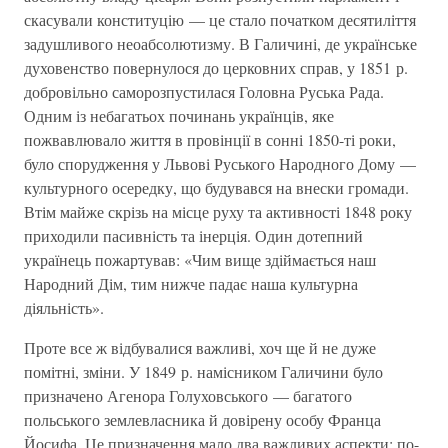
скасували конституцію — це стало початком десятиліття
задушливого неоабсолютизму. В Галичині, де українське
духовенство повернулося до церковних справ, у 1851 р.
добровільно саморозпустилася Головна Руська Рада.
Одним із небагатьох починань українців, яке
пожвавлювало життя в провінції в сонні 1850-ті роки,
було спорудження у Львові Руського Народного Дому —
культурного осередку, що будувався на внески громади.
Втім майже скрізь на місце руху та активності 1848 року
приходили пасивність та інерція. Один дотепний
українець пожартував: «Чим вище здіймається наш
Народний Дім, тим нижче падає наша культурна
діяльність».
Проте все ж відбувалися важливі, хоч ще й не дуже
помітні, зміни. У 1849 р. намісником Галичини було
призначено Агенора Голуховського — багатого
польського землевласника й довірену особу Франца
Йосифа. Це призначення мало два важливих аспекти: по-