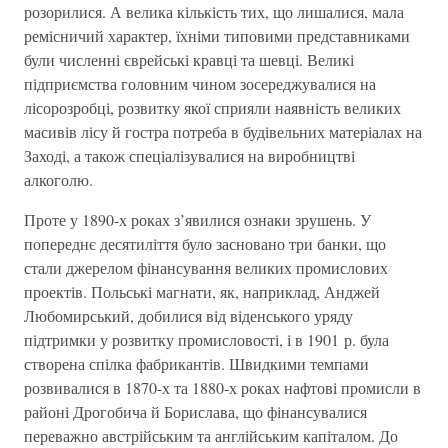
розорилися. А велика кількість тих, що лишалися, мала
ремісничий характер, їхніми типовими представниками
були численні єврейські кравці та шевці. Великі
підприємства головним чином зосереджувалися на
лісорозробці, розвитку якої сприяли наявність великих
масивів лісу й гостра потреба в будівельних матеріалах на
Заході, а також спеціалізувалися на виробництві
алкоголю.
Проте у 1890-х роках з’явилися ознаки зрушень. У
попереднє десятиліття було засновано три банки, що
стали джерелом фінансування великих промислових
проектів. Польські магнати, як, наприклад, Анджей
Любомирський, добилися від віденського уряду
підтримки у розвитку промисловості, і в 1901 р. була
створена спілка фабрикантів. Швидкими темпами
розвивалися в 1870-х та 1880-х роках нафтові промисли в
районі Дрогобича й Борислава, що фінансувалися
переважно австрійським та англійським капіталом. До