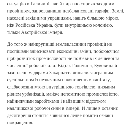
ситуацію в Галичині, але й виразно сприяв західним
провінціям, запровадивши незбалансовані тарифи. Землі,
населені західними українцями, навіть більшою мірою,
ніж Російська Україна, були внутрішньою колонією,
тільки Австрійської імперії.
До того ж найкрупніші землевласники провінції не
поспішали здійснювати економічні зміни, побоюючися,
щоб розвиток промисловості не позбавив їх дешевої та
численної робочої сили. Відтак Галичина, Буковина й
захоплене мадярами Закарпаття лишалися аграрним
суспільством із незначним накопиченням капіталу,
слабкорозвинутою внутрішньою торгівлею, низьким
рівнем урбанізації, майже непомітною промисловістю,
найнижчими заробітками і найвищим відсотком
надлишкової робочої сили в імперії. Й лише в останнє
десятиріччя століття з’явилися ледве помітні ознаки
покращення.