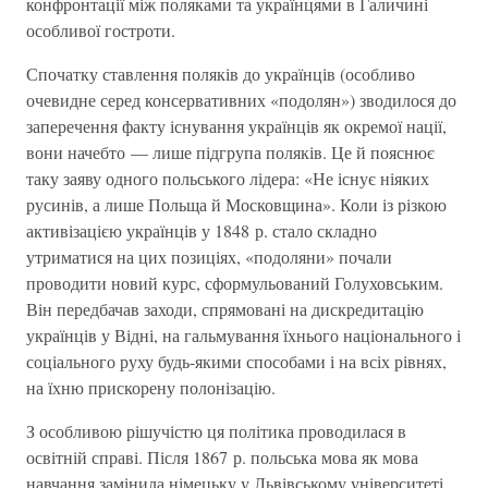
конфронтації між поляками та українцями в Галичині
особливої гостроти.
Спочатку ставлення поляків до українців (особливо
очевидне серед консервативних «подолян») зводилося до
заперечення факту існування українців як окремої нації,
вони начебто — лише підгрупа поляків. Це й пояснює
таку заяву одного польського лідера: «Не існує ніяких
русинів, а лише Польща й Московщина». Коли із різкою
активізацією українців у 1848 р. стало складно
утриматися на цих позиціях, «подоляни» почали
проводити новий курс, сформульований Голуховським.
Він передбачав заходи, спрямовані на дискредитацію
українців у Відні, на гальмування їхнього національного і
соціального руху будь-якими способами і на всіх рівнях,
на їхню прискорену полонізацію.
З особливою рішучістю ця політика проводилася в
освітній справі. Після 1867 р. польська мова як мова
навчання замінила німецьку у Львівському університеті