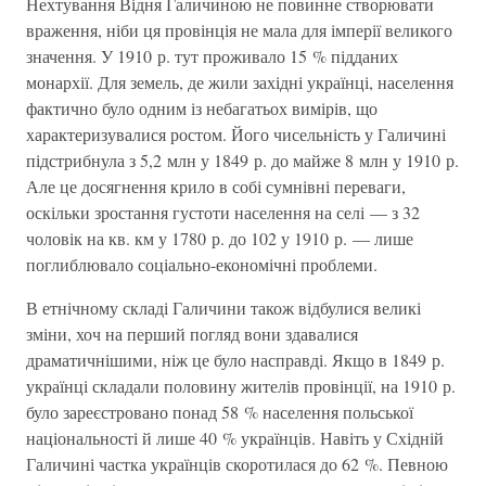
Нехтування Відня Галичиною не повинне створювати
враження, ніби ця провінція не мала для імперії великого
значення. У 1910 р. тут проживало 15 % підданих
монархії. Для земель, де жили західні українці, населення
фактично було одним із небагатьох вимірів, що
характеризувалися ростом. Його чисельність у Галичині
підстрибнула з 5,2 млн у 1849 р. до майже 8 млн у 1910 р.
Але це досягнення крило в собі сумнівні переваги,
оскільки зростання густоти населення на селі — з 32
чоловік на кв. км у 1780 р. до 102 у 1910 р. — лише
поглиблювало соціально-економічні проблеми.
В етнічному складі Галичини також відбулися великі
зміни, хоч на перший погляд вони здавалися
драматичнішими, ніж це було насправді. Якщо в 1849 р.
українці складали половину жителів провінції, на 1910 р.
було зареєстровано понад 58 % населення польської
національності й лише 40 % українців. Навіть у Східній
Галичині частка українців скоротилася до 62 %. Певною