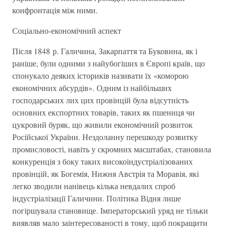
конфронтація між ними.
Соціально-економічний аспект
Після 1848 р. Галичина, Закарпаття та Буковина, як і
раніше, були одними з найубогіших в Європі країв, що
спонукало деяких істориків називати їх «коморою
економічних абсурдів». Одним із найбільших
господарських лих цих провінцій була відсутність
основних експортних товарів, таких як пшениця чи
цукровий буряк, що живили економічний розвиток
Російської України. Нездоланну перешкоду розвитку
промисловості, навіть у скромних масштабах, становила
конкуренція з боку таких високоіндустріалізованих
провінцій, як Богемія, Нижня Австрія та Моравія, які
легко зводили нанівець кілька невдалих спроб
індустріалізації Галичини. Політика Відня лише
погіршувала становище. Імператорський уряд не тільки
виявляв мало заінтересованості в тому, щоб покращити