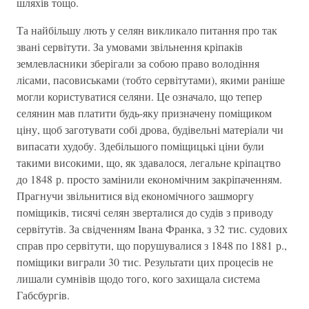
шляхів тощо.
Та найбільшу лють у селян викликало питання про так
звані сервітути. За умовами звільнення кріпаків
землевласники зберігали за собою право володіння
лісами, пасовиськами (тобто сервітутами), якими раніше
могли користуватися селяни. Це означало, що тепер
селянин мав платити будь-яку призначену поміщиком
ціну, щоб заготувати собі дрова, будівельні матеріали чи
випасати худобу. Здебільшого поміщицькі ціни були
такими високими, що, як здавалося, легальне кріпацтво
до 1848 р. просто замінили економічним закріпаченням.
Прагнучи звільнитися від економічного зашморгу
поміщиків, тисячі селян зверталися до судів з приводу
сервітутів. За свідченням Івана Франка, з 32 тис. судових
справ про сервітути, що порушувалися з 1848 по 1881 р.,
поміщики виграли 30 тис. Результати цих процесів не
лишали сумнівів щодо того, кого захищала система
Габсбургів.