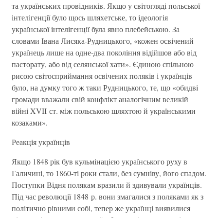
та українських провідників. Якщо у світогляді польської
інтелігенції було щось шляхетське, то ідеологія
української інтелігенції була явно плебейською. За
словами Івана Лисяка-Рудницького, «кожен освічений
українець лише на одне-два покоління відійшов або від
пасторату, або від селянської хати». Єдиною спільною
рисою світосприймання освічених поляків і українців
було, на думку того ж таки Рудницького, те, що «обидві
громади вважали свій конфлікт аналогічним великій
війні XVII ст. між польською шляхтою й українськими
козаками».
Реакція українців
Якщо 1848 рік був кульмінацією українського руху в
Галичині, то 1860-ті роки стали, без сумніву, його спадом.
Поступки Відня полякам вразили й здивували українців.
Під час революції 1848 р. вони змагалися з поляками як з
політично рівними собі, тепер же українці виявилися