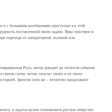
и и с большими колебаниями приступаю я к этой
трудность поставленной мною задачи. Ярко чувствую я
ри переходе от лабораторной, полевой или
озвращенная Русь» автор доводит до читателя события
я сквозь слезы, читая «опусы» своих и не своих
историей. Зрители (они же – читатели) продолжают
книгу, я задался целью познакомить русское общество