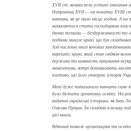
XVII ст. козаки вели успішні змагання 
Наприкінці XVII — на початку XVIII ст.
навпаки, як це мало місце згодом. А на 
намагаючися стати господарями власно
двома темами — бездержавності та мо
подіями минуле краю, що був складником
Азії численні хвилі кочових завойовник
нарешті, краю, який став свідком колон
держави та наявність панування неукра
моментами, котрі допомагають висвіт
плетиво, що його утворює історія Укра
Мені дуже поталанило вивчати саме іст
було дістати грунтовну освіту. На рі
видатні українські історики, як Іван Л
Омелян Пріцак. Їм складаю я велику под
цієї книги.
Вдячний також організаціям та особам,