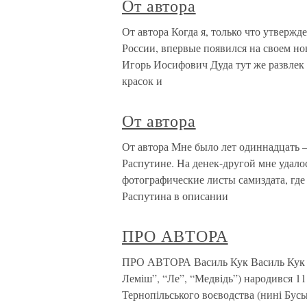
От автора
От автора Когда я, только что утверж
России, впервые появился на своем но
Игорь Иосифович Дуда тут же развлек 
красок и
От автора
От автора Мне было лет одиннадцать —
Распутине. На денек-другой мне удало
фотографические листы самиздата, гд
Распутина в описании
ПРО АВТОРА
ПРО АВТОРА Василь Кук Василь Кук (
Леміш”, “Ле”, “Медвідь”) народився 11 
Тернопільського воєводства (нині Буськ