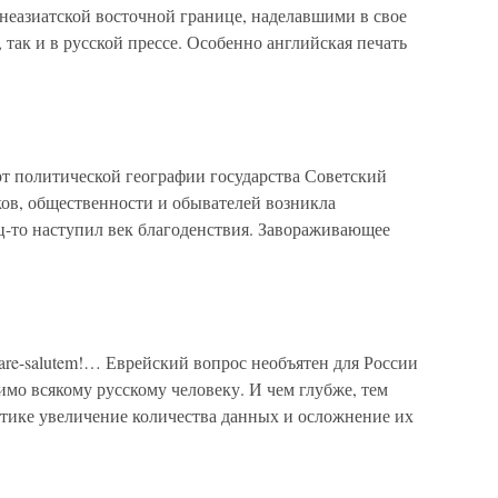
неазиатской восточной границе, наделавшими в свое
 так и в русской прессе. Особенно английская печать
 политической географии государст­ва Советский
ов, общест­венности и обывателей возникла
ц-то наступил век благоденствия. Завораживающее
erare-salutem!… Еврейский вопрос необъятен для России
имо всякому русскому человеку. И чем глубже, тем
атике увеличение количества данных и осложнение их