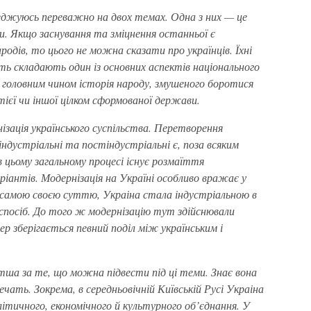
еджуюсь переважно на двох темах. Одна з них — це
ви. Якщо заснування та зміцнення останньої є
родів, то цього не можна сказати про українців. Їхні
ть складають один із основних аспектів національного
е головним чином історія народу, змушеного боротися
тієї чи іншої цілком сформованої держави.
нізація українського суспільства. Перетворення
індустріальні та постіндустріальні є, поза всяким
в цьому загальному процесі існує розмаїття
ріантів. Модернізація на Україні особливо вражає у
а самою своєю суттю, Украіна стала індустріальною в
спосіб. До того ж модернізацію тут здійснювали
ер зберігається певний поділ між українським і
атша за те, що можна підвести під ці теми. Знає вона
ечать. Зокрема, в середньовічній Київській Русі Украіна
літичного, економічного й культурного об’єднання. У