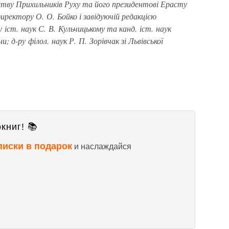
тву Прихильників Руху та його президентові Ерасту
директору О. О. Бойко і завідуючій редакцією
у іст. наук С. В. Кульчицькому та канд. іст. наук
; д-ру філол. наук Р. П. Зорівчак зі Львівської
книг! 📚
писки в подарок
и наслаждайся