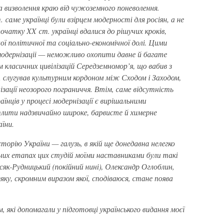
за визволення краю від чужоземного поневолення.
 саме українці були взірцем модерності для росіян, а не
початку XX ст. українці вдалися до рішучих кроків,
ї політичної та соціально-економічної долі. Цими
дернізаціі — неможливо охопити давне й багате
 класичних цивілізацій Середземномор’я, що вабив з
ів, слугував культурним кордоном між Сходом і Заходом,
ізації неозорого пограниччя. Втім, саме відсутність
їнців у процесі модернізації є вирішальними
лити надзвичайно широке, барвисте й химерне
їни.
орію України — галузь, в якій ще донедавна нелегко
зних етапах цих студій моїми наставниками були такі
исяк-Рудницький (покійний нині), Олександр Оглоблин,
яку, скромним виразом якої, сподіваюся, стане поява
 які допомагали у підготовці українського видання моєї