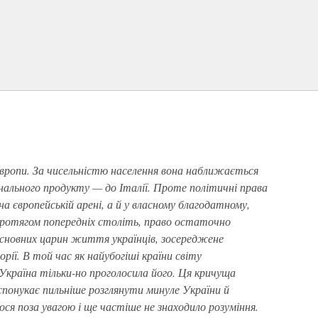
Європи. За чисельністю населення вона наближається
іонального продукту — до Італії. Проте політичні права
 на європейській арені, а й у власному благодатному,
і протягом попередніх століть, право остаточно
сновних царин життя українців, зосереджене
ії. В той час як найубогіші країни світу
країна тільки-но проголосила його. Ця кричуща
 спонукає пильніше розглянути минуле України й
ося поза увагою і ще частіше не знаходило розуміння.