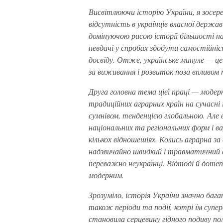
Висвітлюючи історію України, я зосер
відсутність в українців власної держа
домінуючою рисою історії більшості на
невдачі у спробах здобути самостійніс
досвіду. Отже, українське минуле — ц
за виживання і розвиток поза впливом 
Друга головна тема цієї праці — модер
традиційних аграрних країн на сучасні 
сумнівом, тенденцією глобальною. Але 
національних та регіональних форм і ва
кількох відношешіях. Колись аграрна з
надзвичайно швидкий і травматичний 
переважно неукраїнці. Відтоді й дотеп
модерним.
Зрозуміло, історія України значно баг
також періоди та події, котрі їм супер
становила серцевину гідного подиву по