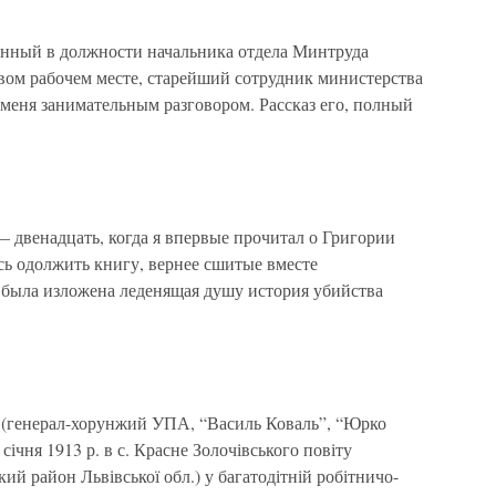
денный в должности начальника отдела Минтруда
вом рабочем месте, старейший сотрудник министерства
меня занимательным разговором. Рассказ его, полный
 двенадцать, когда я впервые прочитал о Григории
сь одолжить книгу, вернее сшитые вместе
е была изложена леденящая душу история убийства
генерал-хорунжий УПА, “Василь Коваль”, “Юрко
січня 1913 р. в с. Красне Золочівського повіту
ий район Львівської обл.) у багатодітній робітничо-