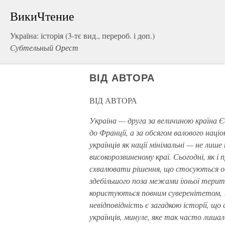
ВикиЧтение
Україна: історія (3-тє вид., перероб. і доп.)
Субтельный Орест
ВІД АВТОРА
ВІД АВТОРА
Украіна — друга за величиною країна 
до Франції, а за обсягом валового нац
українців як нації мінімальні — не лише
високорозвиненому краї. Сьогодні, як 
схвалювати рішення, що стосуються о
здебільшого поза межами їхньої територ
користуються повним суверенітетом, У
невідповідність є загадкою історії, що
українців, минуле, яке так часто лишал