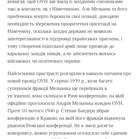
вимагав, щоб ОУН зав’язала із західними союзниками
такі ж контакти, як з Німеччиною. Але Мельник та його
прибічники вперто боронили свої позиції, доводячи
необхідність збереження пріоритетної орієнтації на
Німеччину, оскільки західні держави не виявили
заінтересованості в підтримці українських прагнень, і
тому створення підпільної армії лише призведе до
каральних заходів німців, а не забезпечить якихось
військових чи політичних переваг.
Найсильніші пристрасті розгорілися навколо питання про
новий провід ОУН. У серпні 1939 р., коли багато
суперників фракції Мельника ще перебували в
ув’язненні, вона скликала в Римі конференцію, на якій
офіційно проголосила Андрія Мельника вождем ОУН.
Проте 10 лютого 1940 р. Степан Бандера зібрав
конференцію в Кракові, на якій його фракція відкинула
рішення Римської конференції. Не в змозі досягти
компромісу, кожне угруповання оголосило себе єдиним