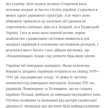
без сумніву, було подією великої історичної ваги,
оскільки вперше за багато століть українці з’єдналися в
межах однієї державної структури. Але через свою
обмежену тривалість це насильне об’єднання не
спричинило глибоких змін ні в Західній, ні в Радянській
Україні. І все ж воно мало певний вплив: перше
знайомство з радянською системою виявилося для
західних українців в основному негативним досвідом, у
результаті якого багато з них дійшли висновку, що
«більшовицької» влади слід уникати будь-якою ціною.
Українці під німецькою окупацією.
Якщо величезна
більшість західних українців потрапила на період 1939—
1941 рр. під радянську владу, то деяка їх частина
опинилася під німецькою окупацією. Близько 550 тис.
українців Лемківщини та Холмщини, що на східних
окраїнах Польщі, ввійшли до німецької окупаційної зони.
Оточені поляками та ізольовані від центрів української
діяльності, мешканці цих регіонів були найвідсталішими