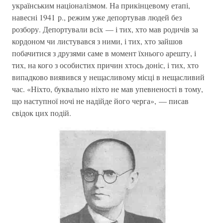
українським націоналізмом. На прикінцевому етапі,
навесні 1941 р., режим уже депортував людей без
розбору. Депортували всіх — і тих, хто мав родичів за
кордоном чи листувався з ними, і тих, хто зайшов
побачитися з друзями саме в момент їхнього арешту, і
тих, на кого з особистих причин хтось доніс, і тих, хто
випадково виявився у нещасливому місці в нещасливий
час. «Ніхто, буквально ніхто не мав упевненості в тому,
що наступної ночі не надійде його черга», — писав
свідок цих подій.