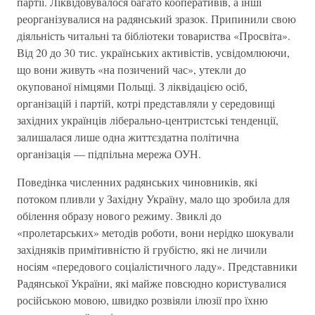
партії. Ліквідовувалося багато кооперативів, а інші
реорганізувалися на радянський зразок. Припинили свою
діяльність читальні та бібліотеки товариства «Просвіта».
Від 20 до 30 тис. українських активістів, усвідомлюючи,
що вони живуть «на позичений час», утекли до
окупованої німцями Польщі. З ліквідацією осіб,
організацій і партій, котрі представляли у середовищі
західних українців ліберально-центристські тенденції,
залишалася лише одна життєздатна політична
організація — підпільна мережа ОУН.
Поведінка численних радянських чиновників, які
потоком пливли у Західну Україну, мало що зробила для
обілення образу нового режиму. Звиклі до
«пролетарських» методів роботи, вони нерідко шокували
західняків примітивністю й грубістю, які не личили
носіям «передового соціалістичного ладу». Представники
Радянської України, які майже повсюдно користувалися
російською мовою, швидко розвіяли ілюзії про їхню