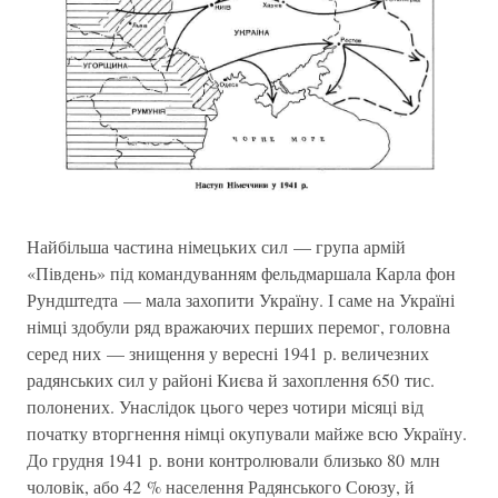
Найбільша частина німецьких сил — група армій
«Південь» під командуванням фельдмаршала Карла фон
Рундштедта — мала захопити Україну. І саме на Україні
німці здобули ряд вражаючих перших перемог, головна
серед них — знищення у вересні 1941 р. величезних
радянських сил у районі Києва й захоплення 650 тис.
полонених. Унаслідок цього через чотири місяці від
початку вторгнення німці окупували майже всю Україну.
До грудня 1941 р. вони контролювали близько 80 млн
чоловік, або 42 % населення Радянського Союзу, й