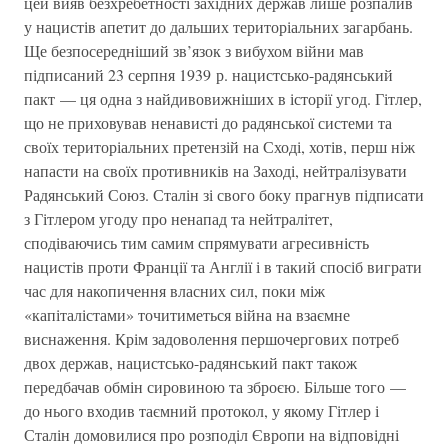
цей вияв безхребетності західних держав лише розпалив
у нацистів апетит до дальших територіальних загарбань.
Ще безпосередніший зв’язок з вибухом війни мав
підписаний 23 серпня 1939 р. нацистсько-радянський
пакт — ця одна з найдивовижніших в історії угод. Гітлер,
що не приховував ненависті до радянської системи та
своїх територіальних претензій на Сході, хотів, перш ніж
напасти на своїх противників на Заході, нейтралізувати
Радянський Союз. Сталін зі свого боку прагнув підписати
з Гітлером угоду про ненапад та нейтралітет,
сподіваючись тим самим спрямувати агресивність
нацистів проти Франції та Англії і в такий спосіб виграти
час для накопичення власних сил, поки між
«капіталістами» точитиметься війна на взаємне
виснаження. Крім задоволення першочергових потреб
двох держав, нацистсько-радянський пакт також
передбачав обмін сировиною та зброєю. Більше того —
до нього входив таємний протокол, у якому Гітлер і
Сталін домовилися про розподіл Європи на відповідні