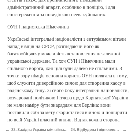
адміністративний апарат, особливо в поліцію, і для
спостереження за поведінкою неевакуйованих.
ОУН і нацистська Німеччина
Українські інтегральні націоналісти з ентузіазмом вітали
напад німців на СРСР, розглядаючи його як
багатообіцяючу можливість встановлення незалежної
української держави. Та хоч ОУН і Німеччина мали
спільного ворога, їхні цілі були далеко не спільними. З
точки зору німців основна користь ОУН полягала в тому,
щоб служити диверсійною силою для створення хаосу в
радянському тилу. Зі свого боку інтегральні націоналісти,
розчаровані політикою Гітлера щодо Карпатської України,
не мали наміру бути знаряддям для Берліна; вони
поставили собі за мету скористатися війною й поширити
по всій Україні власний вплив. Відтак кожна сторона
прагнула використати іншу у своїх власних, часто
←
→
22. Західна Україна між війнами
24. Відбудова і відновлення
протилежних, цілях. У хистких стосунках між ОУН та