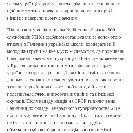
часом українці користувалися своїм новим становищем,
щоб помститися полякам за кривди довоєнних років,
німці не надавали цьому значення.
Під вправним керівництвом Кубійовича близько 800
службовців УЦК незабаром організували за допомогою
втікачів з Галичини українські школи, кооперативи й
молодіжні групи майже в усіх місцевостях, де проживали
більш-менш значні маси українців. Вони також заснували
у Кракові видавництво й помітно збільшили тираж
української преси в регіоні. Діяльність комітету не лише
допомогла українцям компенсувати ті втрати, яких вони
зазнали за років польського гноблення, а й часто
полегшувала тяжкі випробування війни та німецької
окупації. Після нападу німців на СРСР та включення
Галичини до складу Генерального губернаторства УЦК
поширив діяльність і на Галичину. Протягом усієї війни
це була єдина організація, що могла, хоч і дуже
обмеженою мірою, боронити соціально-економічні