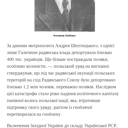
За даними митрополита Андрея Шептицького, з однієї
лише Галичини радянська влада депортувала близько
400 тис. українців. Ще більше постраждали поляки,
особливо колоністи, — польський уряд на вигнанні
стверджував, що під час радянської окупації польських
територій на схід Радянського Союзу було депортовано
близько 1,2 млн чоловік, переважно поляків. Наслідком
цієї катастрофи стало різке падіння політичного капіталу
панівної колись польської нації, яка, втративши
підтримку свого уряду, раптом із гноблячої
перетворилася на гноблену.
Включення Західної України до складу Української РСР,