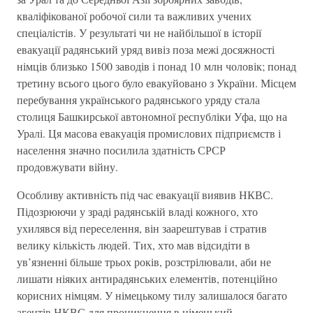
кваліфікованої робочої сили та важливих учених
спеціалістів. У результаті чи не найбільшої в історії
евакуації радянський уряд вивіз поза межі досяжності
німців близько 1500 заводів і понад 10 млн чоловік; понад
третину всього цього було евакуйовано з України. Місцем
перебування українського радянського уряду стала
столиця Башкирської автономної республіки Уфа, що на
Уралі. Ця масова евакуація промислових підприємств і
населення значно посилила здатність СРСР
продовжувати війну.
Особливу активність під час евакуації виявив НКВС.
Підозрюючи у зраді радянській владі кожного, хто
ухилявся від переселення, він заарештував і стратив
велику кількість людей. Тих, хто мав відсидіти в
ув’язненні більше трьох років, розстрілювали, аби не
лишати ніяких антирадянських елементів, потенційно
корисних німцям. У німецькому тилу залишалося багато
агентів НКВС для проникнення в німецький