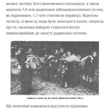
велику частину його економічного потенціалу, а також
захопили 3,8 млн радянських військовополонених (із них,
як підраховано, 1,3 млн становили українці). Відносна
легкість, із якою ці люди були захоплені в полон, свідчила
про те, наскільки байдуже ставилося багато
червоноармійців до захисту радянської системи.
Щe помітніше виявлялася відсутність підтримки