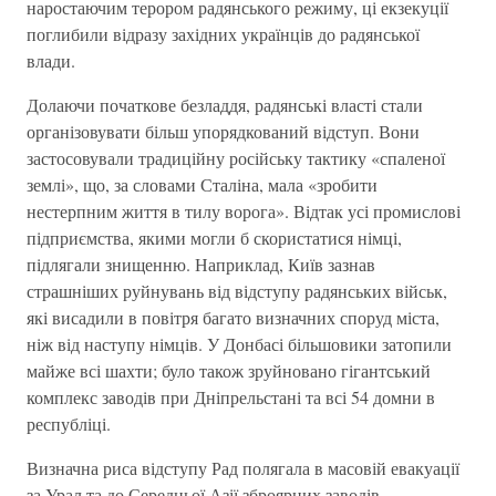
наростаючим терором радянського режиму, ці екзекуції
поглибили відразу західних українців до радянської
влади.
Долаючи початкове безладдя, радянські власті стали
організовувати більш упорядкований відступ. Вони
застосовували традиційну російську тактику «спаленої
землі», що, за словами Сталіна, мала «зробити
нестерпним життя в тилу ворога». Відтак усі промислові
підприємства, якими могли б скористатися німці,
підлягали знищенню. Наприклад, Київ зазнав
страшніших руйнувань від відступу радянських військ,
які висадили в повітря багато визначних споруд міста,
ніж від наступу німців. У Донбасі більшовики затопили
майже всі шахти; було також зруйновано гігантський
комплекс заводів при Дніпрельстані та всі 54 домни в
республіці.
Визначна риса відступу Рад полягала в масовій евакуації
за Урал та до Середньої Азії зброярних заводів,