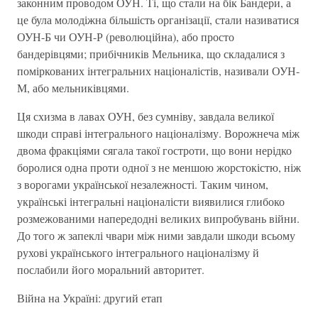
законним проводом ОУН. Ті, що стали на бік Бандери, а
це була молодіжна більшість організації, стали називатися
ОУН-Б чи ОУН-Р (революційна), або просто
бандерівцями; прибічників Мельника, що складалися з
поміркованих інтегральних націоналістів, називали ОУН-
М, або мельниківцями.
Ця схизма в лавах ОУН, без сумніву, завдала великої
шкоди справі інтегрального націоналізму. Ворожнеча між
двома фракціями сягала такої гостроти, що вони нерідко
боролися одна проти одної з не меншою жорстокістю, ніж
з ворогами української незалежності. Таким чином,
українські інтегральні націоналісти виявилися глибоко
розмежованими напередодні великих випробувань війни.
До того ж запеклі чвари між ними завдали шкоди всьому
рухові українського інтегрального націоналізму й
послабили його моральний авторитет.
Війна на Україні: другий етап