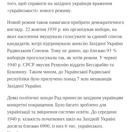
того, щоб справити на західних українців враження
«українськості» нового режиму.
Новий режим також намагався прибрати демократичного
вигляду. 22 жовтня 1939 р. він організував вибори, на
яких населення змушували голосувати за єдиний список
кандидатів, котрі підтримували анексію Західної України
Радянським Союзом. Тому не дивно, що близько 93 %
виборців проголосували так, як хотів режим. У червні
1940 р. СРСР змусив Румунію віддати Бессарабію та
Буковину. Таким чином, до Української Радянської
республіки було прилучено понад 7 млн мешканців
Західної України.
Деякі політичні заходи Рад принесли західним українцям
конкретні покращення. Було багато зроблено для
українізації та зміцнення системи освіти. До середини
1940 р. кількість початкових шкіл на Західній Україні
досягла близько 6900, із них 6 тис. українських.