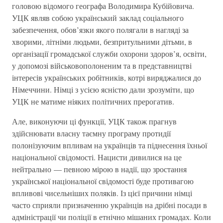
головою відомого географа Володимира Кубійовича.
УЦК являв собою український заклад соціального
забезпечення, обов’язки якого полягали в нагляді за
хворими, літніми людьми, безпритульними дітьми, в
організації громадської служби охорони здоров’я, освіти,
у допомозі військовополоненим та в представництві
інтересів українських робітників, котрі виряджалися до
Німеччини. Німці з усією ясністю дали зрозуміти, що
УЦК не матиме ніяких політичних прерогатив.
Але, виконуючи ці функції, УЦК також прагнув
здійснювати власну таємну програму протидії
полонізуючим впливам на українців та піднесення їхньої
національної свідомості. Нацисти дивилися на це
нейтрально — певною мірою в надії, що зростання
української національної свідомості буде противагою
впливові чисельніших поляків. Із цієї причини німці
часто сприяли призначенню українців на дрібні посади в
адміністрації чи поліції в етнічно мішаних громадах. Коли