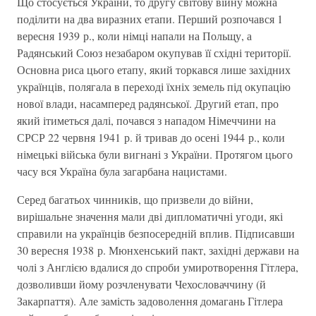
Що стосується України, то другу світову війну можна
поділити на два виразних етапи. Перший розпочався 1
вересня 1939 р., коли німці напали на Польщу, а
Радянський Союз незабаром окупував її східні території.
Основна риса цього етапу, який торкався лише західних
українців, полягала в переході їхніх земель під окупацію
нової влади, насамперед радянської. Другий етап, про
який ітиметься далі, почався з нападом Німеччини на
СРСР 22 червня 1941 р. й тривав до осені 1944 р., коли
німецькі війська були вигнані з України. Протягом цього
часу вся Україна була загарбана нацистами.
Серед багатьох чинників, що призвели до війни,
вирішальне значення мали дві дипломатичні угоди, які
справили на українців безпосередній вплив. Підписавши
30 вересня 1938 р. Мюнхенський пакт, західні держави на
чолі з Англією вдалися до спроби умиротворення Гітлера,
дозволивши йому розчленувати Чехословаччину (й
Закарпаття). Але замість задоволення домагань Гітлера