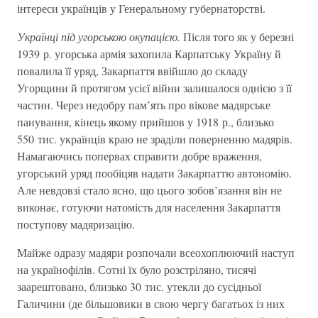
інтереси українців у Генеральному губернаторстві.
Українці під угорською окупацією.
Після того як у березні
1939 р. угорська армія захопила Карпатську Україну й
повалила її уряд, Закарпаття ввійшло до складу
Угорщини й протягом усієї війни залишалося однією з її
частин. Через недобру пам’ять про вікове мадярське
панування, кінець якому прийшов у 1918 р., близько
550 тис. українців краю не зраділи поверненню мадярів.
Намагаючись попервах справити добре враження,
угорський уряд пообіцяв надати Закарпаттю автономію.
Але невдовзі стало ясно, що цього зобов’язання він не
виконає, готуючи натомість для населення Закарпаття
поступову мадяризацію.
Майже одразу мадяри розпочали всеохоплюючий наступ
на українофілів. Сотні їх було розстріляно, тисячі
заарештовано, близько 30 тис. утекли до сусідньої
Галичини (де більшовики в свою чергу багатьох із них