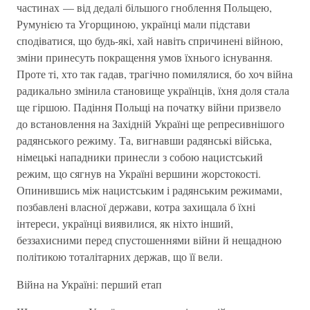
частинах — від дедалі більшого гноблення Польщею,
Румунією та Угорщиною, українці мали підстави
сподіватися, що будь-які, хай навіть спричинені війною,
зміни принесуть покращення умов їхнього існування.
Проте ті, хто так гадав, трагічно помилялися, бо хоч війна
радикально змінила становище українців, їхня доля стала
ще гіршою. Падіння Польщі на початку війни призвело
до встановлення на Західній Україні ще репресивнішого
радянського режиму. Та, вигнавши радянські війська,
німецькі нападники принесли з собою нацистський
режим, що сягнув на Україні вершини жорстокості.
Опинившись між нацистським і радянським режимами,
позбавлені власної держави, котра захищала б їхні
інтереси, українці виявилися, як ніхто інший,
беззахисними перед спустошеннями війни й нещадною
політикою тоталітарних держав, що її вели.
Війна на Україні: перший етап