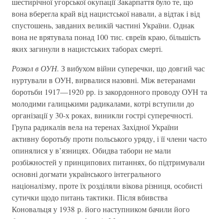
шестирічної угорської окупації Закарпаття було те, що
вона вберегла край від нацистської навали, а відтак і від
спустошень, завданих великій частині України. Однак
вона не врятувала понад 100 тис. євреїв краю, більшість
яких загинули в нацистських таборах смерті.
Розкол в ОУН.
З вибухом війни суперечки, що довгий час
нуртували в ОУН, вирвалися назовні. Між ветеранами
боротьби 1917—1920 рр. із закордонного проводу ОУН та
молодими галицькими радикалами, котрі вступили до
організації у 30-х роках, виникли гострі суперечності.
Група радикалів вела на теренах Західної України
активну боротьбу проти польського уряду, і її члени часто
опинялися у в’язницях. Обидва табори не мали
розбіжностей у принципових питаннях, бо підтримували
основні догмати українського інтегрального
націоналізму, проте їх розділяли вікова різниця, особисті
сутички щодо питань тактики. Після вбивства
Коновальця у 1938 р. його наступником бачили його