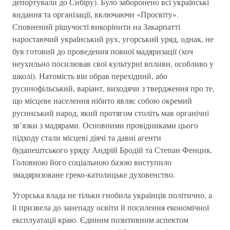
депортували до Сибіру). Було заборонено всі українські
видання та організації, включаючи «Просвіту».
Сповнений рішучості викорінити на Закарпатті
наростаючий український рух, угорський уряд, однак, не
був готовий до проведення повної мадяризації (хоч
неухильно посилював свої культурні впливи, особливо у
школі). Натомість він обрав перехідний, або
русинофільський, варіант, виходячи з твердження про те,
що місцеве населення нібито являє собою окремий
русинський народ, який протягом століть мав органічні
зв’язки з мадярами. Основними провідниками цього
підходу стали місцеві діячі та давні агенти
будапештського уряду Андрій Бродій та Степан Фенцик.
Головною його соціальною базою виступило
змадяризоване греко-католицьке духовенство.
Угорська влада не тільки гнобила українців політично, а
й призвела до занепаду освіти й посилення економічної
експлуатації краю. Єдиним позитивним аспектом