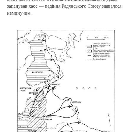
запанував хаос — падіння Радянського Союзу здавалося
неминучим.