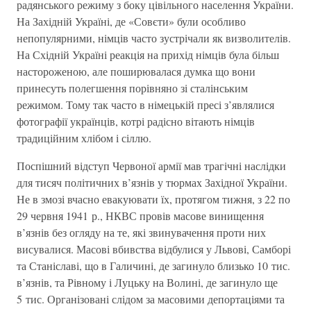
радянського режиму з боку цівільного населення України.
На Західній Україні, де «Совєти» були особливо
непопулярними, німців часто зустрічали як визволителів.
На Східній Україні реакція на прихід німців була більш
настороженою, але поширювалася думка що вони
принесуть полегшення порівняно зі сталінським
режимом. Тому так часто в німецькій пресі з’являлися
фотографії українців, котрі радісно вітають німців
традиційним хлібом і сіллю.
Поспішний відступ Червоної армії мав трагічні наслідки
для тисяч політичних в’язнів у тюрмах Західної України.
Не в змозі вчасно евакуювати їх, протягом тижня, з 22 по
29 червня 1941 р., НКВС провів масове винищення
в’язнів без огляду на те, які звинувачення проти них
висувалися. Масові вбивства відбулися у Львові, Самборі
та Станіславі, що в Галичині, де загинуло близько 10 тис.
в’язнів, та Рівному і Луцьку на Волині, де загинуло ще
5 тис. Організовані слідом за масовими депортаціями та