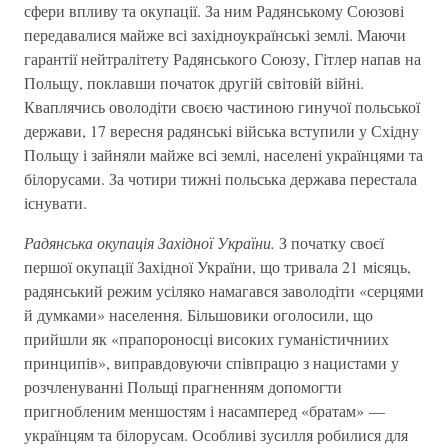
сфери впливу та окупації. За ним Радянському Союзові
передавалися майже всі західноукраїнські землі. Маючи
гарантії нейтралітету Радянського Союзу, Гітлер напав на
Польщу, поклавши початок другій світовій війні.
Кваплячись оволодіти своєю частиною гинучої польської
держави, 17 вересня радянські війська вступили у Східну
Польщу і зайняли майже всі землі, населені українцями та
білорусами. За чотири тижні польська держава перестала
існувати.
Радянська окупація Західної України.
З початку своєї
першої окупації Західної України, що тривала 21 місяць,
радянський режим усіляко намагався заволодіти «серцями
й думками» населення. Більшовики оголосили, що
прийшли як «прапороносці високих гуманістичниих
принципів», виправдовуючи співпрацю з нацистами у
розчленуванні Польщі прагненням допомогти
пригнобленим меншостям і насамперед «братам» —
українцям та білорусам. Особливі зусилля робилися для