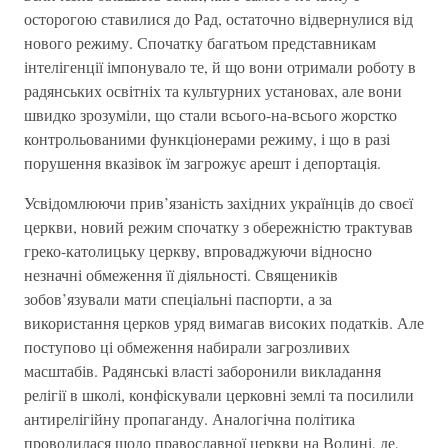
осторогою ставилися до Рад, остаточно відвернулися від
нового режиму. Спочатку багатьом представникам
інтелігенції імпонувало те, й що вони отримали роботу в
радянських освітніх та культурних установах, але вони
швидко зрозуміли, що стали всього-на-всього жорстко
контрольованими функціонерами режиму, і що в разі
порушення вказівок їм загрожує арешт і депортація.
Усвідомлюючи прив’язаність західних українців до своєї
церкви, новий режим спочатку з обережністю трактував
греко-католицьку церкву, впроваджуючи відносно
незначні обмеження її діяльності. Священиків
зобов’язували мати спеціальні паспорти, а за
використання церков уряд вимагав високих податків. Але
поступово ці обмеження набирали загрозливих
масштабів. Радянські власті заборонили викладання
релігії в школі, конфіскували церковні землі та посилили
антирелігійну пропаганду. Аналогічна політика
проводилася щодо православної церкви на Волині, де,