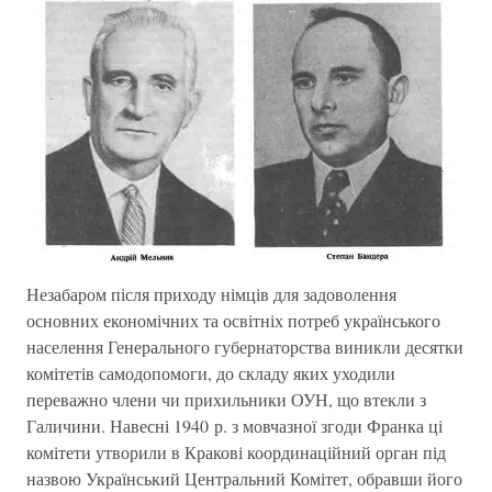
Незабаром після приходу німців для задоволення
основних економічних та освітніх потреб українського
населення Генерального губернаторства виникли десятки
комітетів самодопомоги, до складу яких уходили
переважно члени чи прихильники ОУН, що втекли з
Галичини. Навесні 1940 р. з мовчазної згоди Франка ці
комітети утворили в Кракові координаційний орган під
назвою Український Центральний Комітет, обравши його