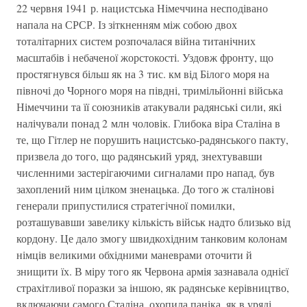
22 червня 1941 р. нацистська Німеччина несподівано
напала на СРСР. Із зіткненням між собою двох
тоталітарних систем розпочалася війна титанічних
масштабів і небаченої жорстокості. Уздовж фронту, що
простягнувся більш як на 3 тис. км від Білого моря на
півночі до Чорного моря на півдні, тримільйонні війська
Німеччини та її союзників атакували радянські сили, які
налічували понад 2 млн чоловік. Глибока віра Сталіна в
те, що Гітлер не порушить нацистсько-радянського пакту,
призвела до того, що радянський уряд, знехтувавши
численними застерігаючими сигналами про напад, був
захоплений ним цілком зненацька. До того ж сталінові
генерали припустилися стратегічної помилки,
розташувавши завелику кількість військ надто близько від
кордону. Це дало змогу швидкохідним танковим колонам
німців великими обхідними маневрами оточити й
знищити їх. В міру того як Червона армія зазнавала однієї
страхітливої поразки за іншою, як радянське керівництво,
включаючи самого Сталіна, охопила паніка, як в уряді