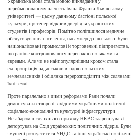
Українська мова стала мовою викладання у
перейменованому на честь Івана Франка Львівському
університеті — цьому давньому бастіоні польської
культури, що тепер відкрив двері для українських
студентів і професорів. Помітно поліпшилося медичне
обслуговування населення, насамперед сільського. Були
націоналізовані промислові й торговельні підприємства,
що раніше контролювалися переважно поляками та
євреями. Але чи не найпопулярнішим кроком стала
експропріація радянською владою польських
землевласників і обіцянка перерозподілити між селянами
їхні землі.
Проте паралельно з цими реформами Ради почали
демонтувати створені західними українцями політичні,
соціально-економічні та культурні інфраструктури.
Незабаром після їхнього приходу НКВС заарештував і
депортував на Схід українських політичних лідерів. Були
змушені розпуститися УНДО та інші українські політичні