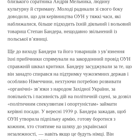
близького соратника Андрія Мельника, людину
культурну й стриману. Молоді радикали зі свого боку
доводили, що для керівництва ОУН у тяжкі часи, які
наближалися, більше підходить їхній діяльний і вольовий
товариш Степан Бандера, нещодавно звільнений із
польської в’язниці.
Ще до виходу Бандери та його товаришів з ув’язнення
їхні прибічники спрямували на закордонний провід ОУН
справжній шквал критики. Бандеру засуджували за те, що
він занадто спирався на підтримку чужоземних держав і
особливо Німеччини, нехтуючи потребою розвивати
«органічні» зв’язки з народом Західної України, за
повільність і пасивність дій на політичній сцені, за дозвіл
«політичним спекулянтам і опортуністам» займати
керівні посади. У вересні 1939 р. Бандера зажадав, щоб
ОУН утворила підпільну армію, готову боротися з
кожним, хто стоятиме на шляху до української
незалежності, — навіть якщо це будуть німці. Він