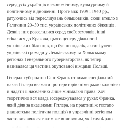
серед усіх українців в економічному, культурному й
політичному відношенні. Проте між 1939 і 1940 рр.,
рятуючись від переслідувань більшовиків, сюди втекло з
Галичини 20–30 тис. українських політичних біженців.
Деякі з них розселилися серед своїх земляків, інші
стікалися до Кракова, цього центру діяльності
українських біженців, що був неподалік, активізуючи
українські громади у Лемківському та Холмському
регіонах Генерального губернаторства, як тепер
називалася ця частина окупованої німцями Польщі.
Генерал-губернатор Ганс Франк отримав спеціальний
наказ Гітлера вважати цю територію німецькою колонією
й надати її населенню лише мінімальні права. Хоч
теоретично вся влада зосереджувалася у руках Франка,
який діяв за вказівками Гітлера, на практиці ж гестапо
(нацистська політична поліція) в управлінні регіоном
часто виявлялося таким же впливовим, як і сам Франк.