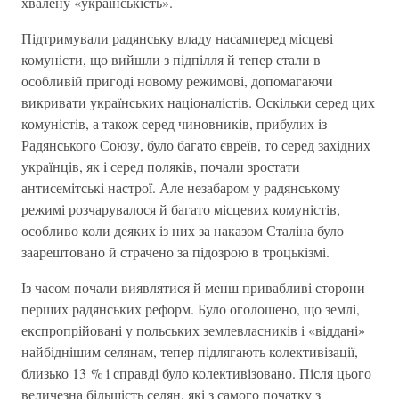
хвалену «українськість».
Підтримували радянську владу насамперед місцеві
комуністи, що вийшли з підпілля й тепер стали в
особливій пригоді новому режимові, допомагаючи
викривати українських націоналістів. Оскільки серед цих
комуністів, а також серед чиновників, прибулих із
Радянського Союзу, було багато євреїв, то серед західних
українців, як і серед поляків, почали зростати
антисемітські настрої. Але незабаром у радянському
режимі розчарувалося й багато місцевих комуністів,
особливо коли деяких із них за наказом Сталіна було
заарештовано й страчено за підозрою в троцькізмі.
Із часом почали виявлятися й менш привабливі сторони
перших радянських реформ. Було оголошено, що землі,
експропрійовані у польських землевласників і «віддані»
найбіднішим селянам, тепер підлягають колективізації,
близько 13 % і справді було колективізовано. Після цього
величезна більшість селян, які з самого початку з