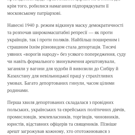
крім того, робилися намагання підпорядкувати її
московському патріархові.
Навесні 1940 р. режим відкинув маску демократичності
та розпочав широкомасштабні репресії — як проти
українців, так і проти поляків. Найбільш поширеним і
страшним їхнім різновидом стала депортація. Тисячі
уявних «ворогів народу» без усякого попередження, суду
чи навіть формального звинувачення арештовували,
заганяли у вагони для худоби й вивозили до Сибіру й
Казахстану для невільницької праці у страхітливих
умовах. Багато депортованих гинули, часом цілими
родинами.
Перша хвиля депортованих складалася з провідних
польських, українських та єврейських політичних діячів,
промисловців, землевласників, торгівців, чиновників,
юристів, відставних офіцерів та священиків. Пізніше
арешт загрожував кожному, хто ототожнювався з