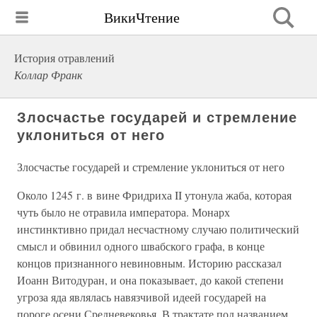
ВикиЧтение
История отравлений
Коллар Франк
Злосчастье государей и стремление
уклониться от него
Злосчастье государей и стремление уклониться от него
Около 1245 г. в вине Фридриха II утонула жаба, которая
чуть было не отравила императора. Монарх
инстинктивно придал несчастному случаю политический
смысл и обвинил одного швабского графа, в конце
концов признанного невиновным. Историю рассказал
Иоанн Витодуран, и она показывает, до какой степени
угроза яда являлась навязчивой идеей государей на
пороге осени Средневековья. В трактате под названием