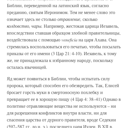
Библии, переведенной на латинский язык, согласно
преданию, святым Иеронимом. Тем не менее слово это
означает здесь не столько
отравление,
сколько
колдовство, чары.
Например, жестокая царица Иезавель,
впоследствии ставшая образцом злобной правительницы,
воздействовала с помощью
veneficia
на царя Ахава. Она
стремилась воспользоваться его печатью, чтобы посылать
приказы от его имени (3 Цар 21: 4-10). Иезавель, к тому
же, не принадлежала к избранному народу, поскольку
осталась язычницей.
Яд может появиться в Библии, чтобы испытать силу
пророка, который способен его обезвредить. Так, Елисей
бросает горсть муки в смертоносную похлебку и
превращает ее в хорошую пищу (4 Цар 4: 38–41) Однако в
политике отравляющие вещества не используются – ни
для разрешения конфликтов внутри власти, ни для
спасения царства от дурного правителя, вроде Седекии
(597–587 гг. до н. э.), последнего царя Иудеи. В XII в.