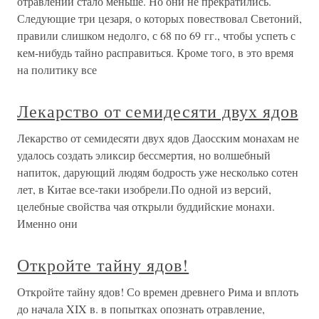
отравлений стало меньше. Но они не прекратились.
Следующие три цезаря, о которых повествовал Светоний,
правили слишком недолго, с 68 по 69 гг., чтобы успеть с
кем-нибудь тайно расправиться. Кроме того, в это время
на политику все
Лекарство от семидесяти двух ядов
Лекарство от семидесяти двух ядов Даосским монахам не
удалось создать эликсир бессмертия, но волшебный
напиток, дарующий людям бодрость уже несколько сотен
лет, в Китае все-таки изобрели.По одной из версий,
целебные свойства чая открыли буддийские монахи.
Именно они
Откройте тайну ядов!
Откройте тайну ядов! Со времен древнего Рима и вплоть
до начала XIX в. в попытках опознать отравление,