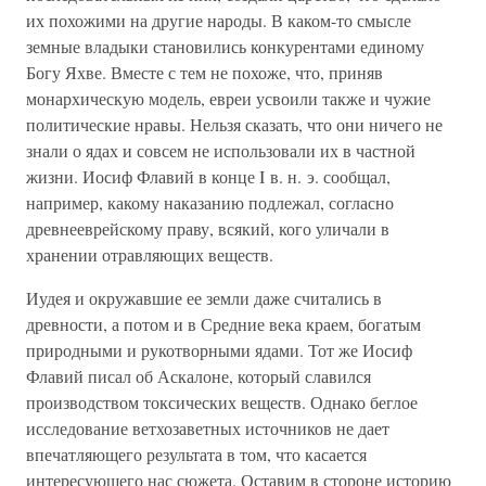
их похожими на другие народы. В каком-то смысле
земные владыки становились конкурентами единому
Богу Яхве. Вместе с тем не похоже, что, приняв
монархическую модель, евреи усвоили также и чужие
политические нравы. Нельзя сказать, что они ничего не
знали о ядах и совсем не использовали их в частной
жизни. Иосиф Флавий в конце I в. н. э. сообщал,
например, какому наказанию подлежал, согласно
древнееврейскому праву, всякий, кого уличали в
хранении отравляющих веществ.
Иудея и окружавшие ее земли даже считались в
древности, а потом и в Средние века краем, богатым
природными и рукотворными ядами. Тот же Иосиф
Флавий писал об Аскалоне, который славился
производством токсических веществ. Однако беглое
исследование ветхозаветных источников не дает
впечатляющего результата в том, что касается
интересующего нас сюжета. Оставим в стороне историю