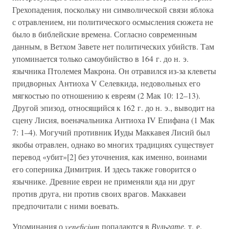
Грехопадения, поскольку ни символической связи яблока
с отравлением, ни политического осмысления сюжета не
было в библейские времена. Согласно современным
данным, в Ветхом Завете нет политических убийств. Там
упоминается только самоубийство в 164 г. до н. э.
язычника Птолемея Макрона. Он отравился из-за клеветы
придворных Антиоха V Селевкида, недовольных его
мягкостью по отношению к евреям (2 Мак 10: 12–13).
Другой эпизод, относящийся к 162 г. до н. э., выводит на
сцену Лисия, военачальника Антиоха IV Епифана (1 Мак
7: 1–4). Могучий противник Иуды Маккавея Лисий был
якобы отравлен, однако во многих традициях существует
перевод «убит»[2] без уточнения, как именно, воинами
его соперника Димитрия. И здесь также говорится о
язычнике. Древние евреи не применяли яда ни друг
против друга, ни против своих врагов. Маккавеи
предпочитали с ними воевать.
Упоминания о
veneficium
попадаются в
Вульгате,
т. е.