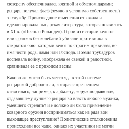
сюзерену обеспечивалась клятвой и обменом дарами;
рыцарь получал фьеф (землю в условную собственность)
за службу. Происшедшие изменения отражала и
идеализировала рыцарская литература, которая появилась
в XI в. («Песнь о Роланде»). Герои из истории кельтов
или франков без колебаний убивали противника в
открытом бою, который велся по строгим правилам, во
имя чести рода, дамы или Господа. Поэзия трубадуров
воспевала войну, изображала ее свежей и радостной,
сравнивала ее с приходом весны.
Каково же могло быть место яда в этой системе
рыцарской добродетели, которая с презрением
относилась, например, к арбалету, «оружию дьявола»,
отдававшему лучшего рыцаря во власть любого мужика,
умевшего стрелять? Не должно ли было применение
коварного оружия восприниматься как из ряда вон
выходящее преступление? Политические столкновения
происходили все чаще, однако их участники не могли