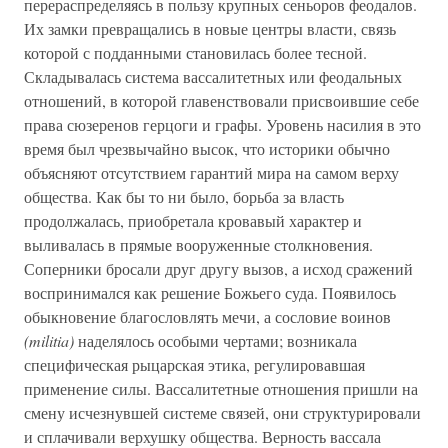
перераспределяясь в пользу крупных сеньоров феодалов.
Их замки превращались в новые центры власти, связь
которой с подданными становилась более тесной.
Складывалась система вассалитетных или феодальных
отношений, в которой главенствовали присвоившие себе
права сюзеренов герцоги и графы. Уровень насилия в это
время был чрезвычайно высок, что историки обычно
объясняют отсутствием гарантий мира на самом верху
общества. Как бы то ни было, борьба за власть
продолжалась, приобретала кровавый характер и
выливалась в прямые вооруженные столкновения.
Соперники бросали друг другу вызов, а исход сражений
воспринимался как решение Божьего суда. Появилось
обыкновение благословлять мечи, а сословие воинов
(militia)
наделялось особыми чертами; возникала
специфическая рыцарская этика, регулировавшая
применение силы. Вассалитетные отношения пришли на
смену исчезнувшей системе связей, они структурировали
и сплачивали верхушку общества. Верность вассала