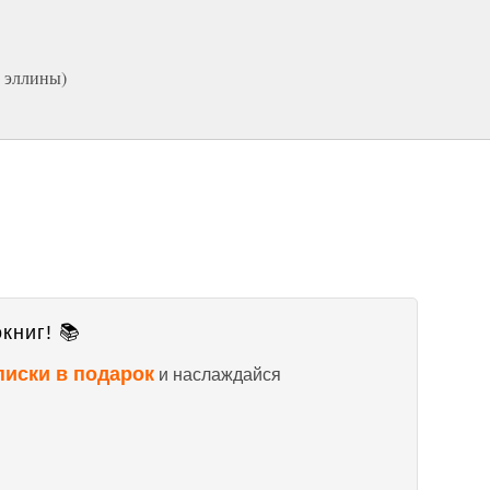
 эллины)
книг! 📚
писки в подарок
и наслаждайся