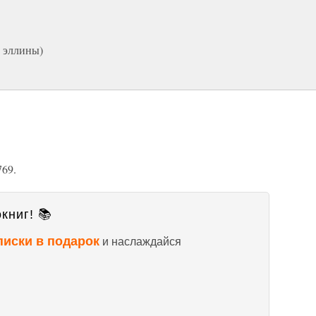
 эллины)
769.
книг! 📚
писки в подарок
и наслаждайся