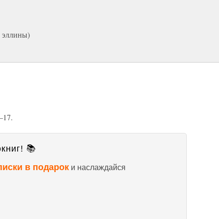
 эллины)
–17.
книг! 📚
писки в подарок
и наслаждайся