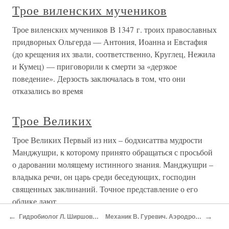
Трое виленских мучеников
Трое виленских мучеников В 1347 г. троих православных
придворных Ольгерда — Антония, Иоанна и Евстафия
(до крещения их звали, соответственно, Круглец, Нежила
и Кумец) — приговорили к смерти за «дерзкое
поведение». Дерзость заключалась в том, что они
отказались во время
Трое Великих
Трое Великих Первый из них – бодхисаттва мудрости
Манджушри, к которому принято обращаться с просьбой
о даровании молящему истинного знания. Манджушри –
владыка речи, он царь среди беседующих, господин
священных заклинаний. Точное представление о его
облике дают
←
→
Гидробиолог Л. Ширшов. Аэропорт
Механик В. Гуревич. Аэродром ломает …