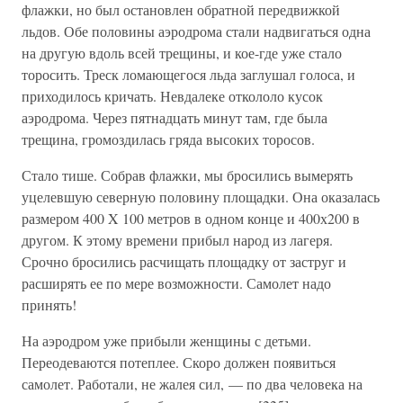
флажки, но был остановлен обратной передвижкой
льдов. Обе половины аэродрома стали надвигаться одна
на другую вдоль всей трещины, и кое-где уже стало
торосить. Треск ломающегося льда заглушал голоса, и
приходилось кричать. Невдалеке откололо кусок
аэродрома. Через пятнадцать минут там, где была
трещина, громоздилась гряда высоких торосов.
Стало тише. Собрав флажки, мы бросились вымерять
уцелевшую северную половину площадки. Она оказалась
размером 400 X 100 метров в одном конце и 400х200 в
другом. К этому времени прибыл народ из лагеря.
Срочно бросились расчищать площадку от заструг и
расширять ее по мере возможности. Самолет надо
принять!
На аэродром уже прибыли женщины с детьми.
Переодеваются потеплее. Скоро должен появиться
самолет. Работали, не жалея сил, — по два человека на