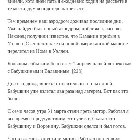
видели, хотя дней пять я ежедневно ходил на рассвете в
те места, думая подстеречь третьего.
Тем временем наш аэродром доживал последние дни.
Уже найден был новый аэродром, поближе к лагерю.
Наконец получили известие, что Каманин прибыл в
Уэллен. Слепнев также на новой американской машине
перелетел из Нома в Уэллен.
Большим событием был отлет 2 апреля нашей «стрекозы»
с Бабушкиным и Валавиным. [228]
До того, дождавшись относительно теплых дней,
Бабушкин уже взлетал два раза над лагерем. Вот как это
было.
С семи часов утра 31 марта стали греть мотор. Работал я
все время с предчувствием, что улетят. Сказал это
Бабушкину и Воронину. Бабушкин оделся и был готов.
Часов в десять запустили мотор. Работал он неплохо.