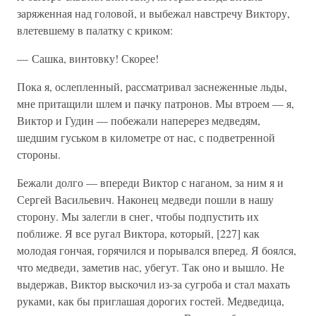
заряженная над головой, и выбежал навстречу Виктору,
влетевшему в палатку с криком:
— Сашка, винтовку! Скорее!
Пока я, ослепленный, рассматривал заснеженные льды,
мне притащили шлем и пачку патронов. Мы втроем — я,
Виктор и Гудин — побежали наперерез медведям,
шедшим гуськом в километре от нас, с подветренной
стороны.
Бежали долго — впереди Виктор с наганом, за ним я и
Сергей Васильевич. Наконец медведи пошли в нашу
сторону. Мы залегли в снег, чтобы подпустить их
поближе. Я все ругал Виктора, который, [227] как
молодая гончая, горячился и порывался вперед. Я боялся,
что медведи, заметив нас, убегут. Так оно и вышло. Не
выдержав, Виктор выскочил из-за сугроба и стал махать
руками, как бы приглашая дорогих гостей. Медведица,