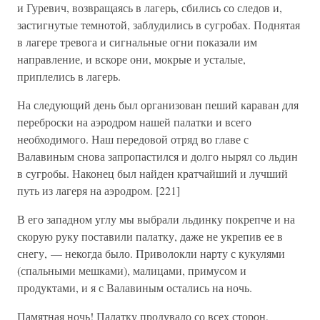
и Гуревич, возвращаясь в лагерь, сбились со следов и,
застигнутые темнотой, заблудились в сугробах. Поднятая
в лагере тревога и сигнальные огни показали им
направление, и вскоре они, мокрые и усталые,
приплелись в лагерь.
На следующий день был организован пеший караван для
переброски на аэродром нашей палатки и всего
необходимого. Наш передовой отряд во главе с
Валавиным снова запропастился и долго нырял со льдин
в сугробы. Наконец был найден кратчайший и лучший
путь из лагеря на аэродром. [221]
В его западном углу мы выбрали льдинку покрепче и на
скорую руку поставили палатку, даже не укрепив ее в
снегу, — некогда было. Приволокли нарту с кукулями
(спальными мешками), малицами, примусом и
продуктами, и я с Валавиным остались на ночь.
Памятная ночь! Палатку продувало со всех сторон,