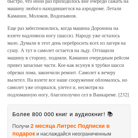
быстро, что иной раз приходилось вне очереди сажать на
машину любого находившегося на аэродроме. Летали
Каманин, Молоков, Водопьянов.
Еще раз забеспокоились, когда машина Доронина на
взлете надломила ногу (шасси). Народу уже осталось
мало. Думали в этот день перебросить всех из лагеря на
сушу. А тут и самолет остается на льду. Оттащили
машину в сторону, подняли. Каманин очередным рейсом
привез запасные части. Кое-как всунув в трубки шасси
обрезки лома, закончили ремонт. Самолет к вечеру
вылетел. На взлете все наше сооружение обломалось, но
самолет уже оторвался, улетел и, несмотря на
подломанную ногу, благополучно сел в Ванкареме. [232]
Более 800 000 книг и аудиокниг! 📚
2 месяца Литрес Подписки в
Получи
подарок
и наслаждайся неограниченным