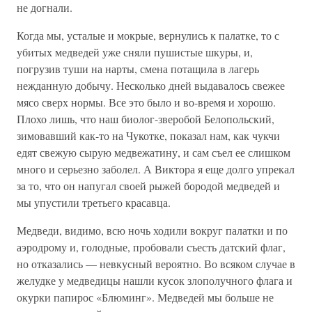
не догнали.
Когда мы, усталые и мокрые, вернулись к палатке, то с
убитых медведей уже сняли пушистые шкуры, и,
погрузив туши на нарты, смена потащила в лагерь
нежданную добычу. Несколько дней выдавалось свежее
мясо сверх нормы. Все это было и во-время и хорошо.
Плохо лишь, что наш биолог-зверобой Белопольский,
зимовавший как-то на Чукотке, показал нам, как чукчи
едят свежую сырую медвежатину, и сам съел ее слишком
много и серьезно заболел. А Виктора я еще долго упрекал
за то, что он напугал своей рыжей бородой медведей и
мы упустили третьего красавца.
Медведи, видимо, всю ночь ходили вокруг палатки и по
аэродрому и, голодные, пробовали съесть датский флаг,
но отказались — невкусный вероятно. Во всяком случае в
желудке у медведицы нашли кусок злополучного флага и
окурки папирос «Блюминг». Медведей мы больше не