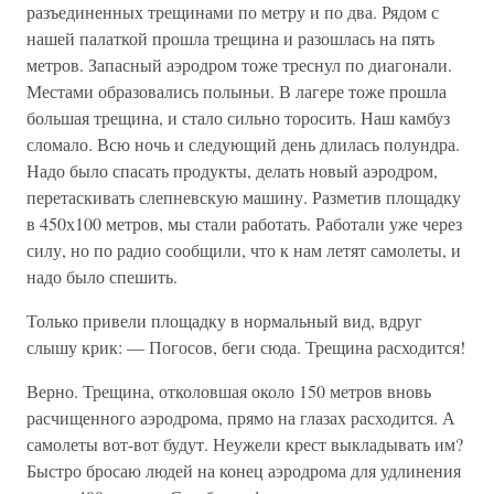
разъединенных трещинами по метру и по два. Рядом с
нашей палаткой прошла трещина и разошлась на пять
метров. Запасный аэродром тоже треснул по диагонали.
Местами образовались полыньи. В лагере тоже прошла
большая трещина, и стало сильно торосить. Наш камбуз
сломало. Всю ночь и следующий день длилась полундра.
Надо было спасать продукты, делать новый аэродром,
перетаскивать слепневскую машину. Разметив площадку
в 450х100 метров, мы стали работать. Работали уже через
силу, но по радио сообщили, что к нам летят самолеты, и
надо было спешить.
Только привели площадку в нормальный вид, вдруг
слышу крик: — Погосов, беги сюда. Трещина расходится!
Верно. Трещина, отколовшая около 150 метров вновь
расчищенного аэродрома, прямо на глазах расходится. А
самолеты вот-вот будут. Неужели крест выкладывать им?
Быстро бросаю людей на конец аэродрома для удлинения