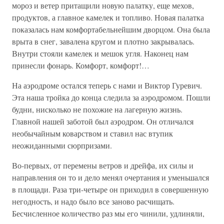
мороз и ветер притащили новую палатку, еще мехов,
продуктов, а главное камелек и топливо. Новая палатка
показалась нам комфортабельнейшим дворцом. Она была
врыта в снег, завалена кругом и плотно закрывалась.
Внутри стояли камелек и мешок угля. Наконец нам
принесли фонарь. Комфорт, комфорт!…
На аэродроме остался теперь с нами и Виктор Гуревич.
Эта наша тройка до конца следила за аэродромом. Пошли
будни, нисколько не похожие на лагерную жизнь.
Главной нашей заботой был аэродром. Он отличался
необычайным коварством и ставил нас втупик
неожиданными сюрпризами.
Во-первых, от перемены ветров и дрейфа, их силы и
направления он то и дело менял очертания и уменьшался
в площади. Раза три-четыре он приходил в совершенную
негодность, и надо было все заново расчищать.
Бесчисленное количество раз мы его чинили, удлиняли,