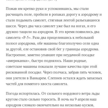
Пожав им крепко руки и успокоившись, мы стали
расчищать поле, пробили в ропаках дорогу к аэродрому и
стали подымать самолет, стягивая лентой разъехавшееся
шасси. Через два часа самолет уже был на ногах, и его
дружно тащили на аэродром. В это время появились два
самолета «Р-5». Раза два прицелившись к небольшой
полосе аэродрома, обе машины благополучно сели одна
за другой, еле остановив свой бег у границы аэродрома.
Настроение, заметно упавшее при неудачной посадке
«американки», быстро поднялось. Наши родные,
советские машины показали лучшие качества при этой
рискованной посадке. Через полчаса, забрав пять человек,
они улетели в Ванкарем. Слепнев остался ждать запасных
частей для помятого хвоста самолета.
Погода испортилась. От сильного нордового ветра льды
кругом стало сильно торосить. В ночь на 9 апреля наш
аэродром сломало окончательно на несколько кусков,