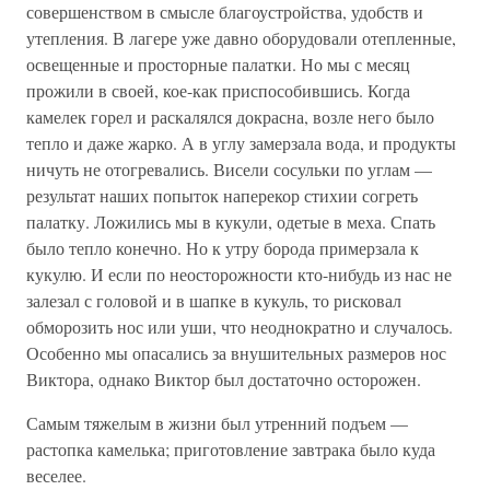
совершенством в смысле благоустройства, удобств и
утепления. В лагере уже давно оборудовали отепленные,
освещенные и просторные палатки. Но мы с месяц
прожили в своей, кое-как приспособившись. Когда
камелек горел и раскалялся докрасна, возле него было
тепло и даже жарко. А в углу замерзала вода, и продукты
ничуть не отогревались. Висели сосульки по углам —
результат наших попыток наперекор стихии согреть
палатку. Ложились мы в кукули, одетые в меха. Спать
было тепло конечно. Но к утру борода примерзала к
кукулю. И если по неосторожности кто-нибудь из нас не
залезал с головой и в шапке в кукуль, то рисковал
обморозить нос или уши, что неоднократно и случалось.
Особенно мы опасались за внушительных размеров нос
Виктора, однако Виктор был достаточно осторожен.
Самым тяжелым в жизни был утренний подъем —
растопка камелька; приготовление завтрака было куда
веселее.