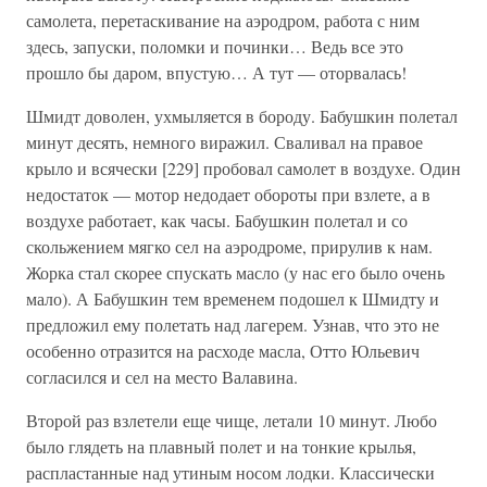
самолета, перетаскивание на аэродром, работа с ним
здесь, запуски, поломки и починки… Ведь все это
прошло бы даром, впустую… А тут — оторвалась!
Шмидт доволен, ухмыляется в бороду. Бабушкин полетал
минут десять, немного виражил. Сваливал на правое
крыло и всячески [229] пробовал самолет в воздухе. Один
недостаток — мотор недодает обороты при взлете, а в
воздухе работает, как часы. Бабушкин полетал и со
скольжением мягко сел на аэродроме, прирулив к нам.
Жорка стал скорее спускать масло (у нас его было очень
мало). А Бабушкин тем временем подошел к Шмидту и
предложил ему полетать над лагерем. Узнав, что это не
особенно отразится на расходе масла, Отто Юльевич
согласился и сел на место Валавина.
Второй раз взлетели еще чище, летали 10 минут. Любо
было глядеть на плавный полет и на тонкие крылья,
распластанные над утиным носом лодки. Классически