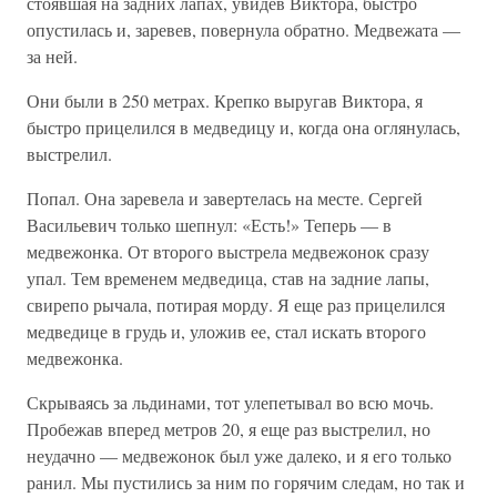
стоявшая на задних лапах, увидев Виктора, быстро
опустилась и, заревев, повернула обратно. Медвежата —
за ней.
Они были в 250 метрах. Крепко выругав Виктора, я
быстро прицелился в медведицу и, когда она оглянулась,
выстрелил.
Попал. Она заревела и завертелась на месте. Сергей
Васильевич только шепнул: «Есть!» Теперь — в
медвежонка. От второго выстрела медвежонок сразу
упал. Тем временем медведица, став на задние лапы,
свирепо рычала, потирая морду. Я еще раз прицелился
медведице в грудь и, уложив ее, стал искать второго
медвежонка.
Скрываясь за льдинами, тот улепетывал во всю мочь.
Пробежав вперед метров 20, я еще раз выстрелил, но
неудачно — медвежонок был уже далеко, и я его только
ранил. Мы пустились за ним по горячим следам, но так и