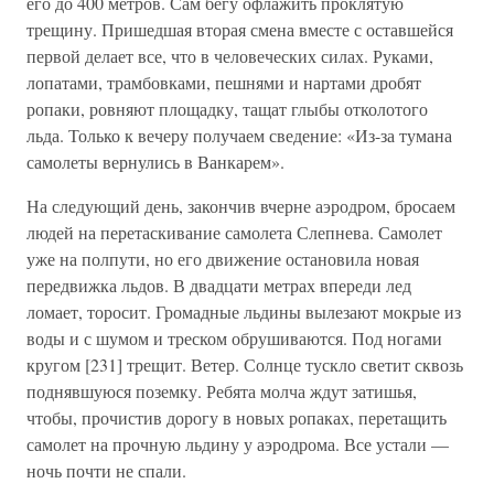
его до 400 метров. Сам бегу офлажить проклятую
трещину. Пришедшая вторая смена вместе с оставшейся
первой делает все, что в человеческих силах. Руками,
лопатами, трамбовками, пешнями и нартами дробят
ропаки, ровняют площадку, тащат глыбы отколотого
льда. Только к вечеру получаем сведение: «Из-за тумана
самолеты вернулись в Ванкарем».
На следующий день, закончив вчерне аэродром, бросаем
людей на перетаскивание самолета Слепнева. Самолет
уже на полпути, но его движение остановила новая
передвижка льдов. В двадцати метрах впереди лед
ломает, торосит. Громадные льдины вылезают мокрые из
воды и с шумом и треском обрушиваются. Под ногами
кругом [231] трещит. Ветер. Солнце тускло светит сквозь
поднявшуюся поземку. Ребята молча ждут затишья,
чтобы, прочистив дорогу в новых ропаках, перетащить
самолет на прочную льдину у аэродрома. Все устали —
ночь почти не спали.