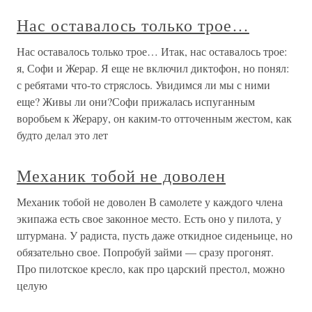
Нас оставалось только трое…
Нас оставалось только трое… Итак, нас оставалось трое:
я, Софи и Жерар. Я еще не включил диктофон, но понял:
с ребятами что-то стряслось. Увидимся ли мы с ними
еще? Живы ли они?Софи прижалась испуганным
воробьем к Жерару, он каким-то отточенным жестом, как
будто делал это лет
Механик тобой не доволен
Механик тобой не доволен В самолете у каждого члена
экипажа есть свое законное место. Есть оно у пилота, у
штурмана. У радиста, пусть даже откидное сиденьице, но
обязательно свое. Попробуй займи — сразу прогонят.
Про пилотское кресло, как про царский престол, можно
целую