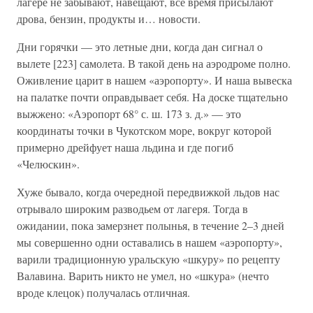
лагере не забывают, навещают, все время присылают
дрова, бензин, продукты и… новости.
Дни горячки — это летные дни, когда дан сигнал о
вылете [223] самолета. В такой день на аэродроме полно.
Оживление царит в нашем «аэропорту». И наша вывеска
на палатке почти оправдывает себя. На доске тщательно
выжжено: «Аэропорт 68° с. ш. 173 з. д.» — это
координаты точки в Чукотском море, вокруг которой
примерно дрейфует наша льдина и где погиб
«Челюскин».
Хуже бывало, когда очередной передвижкой льдов нас
отрывало широким разводьем от лагеря. Тогда в
ожидании, пока замерзнет полынья, в течение 2–3 дней
мы совершенно одни оставались в нашем «аэропорту»,
варили традиционную уральскую «шкуру» по рецепту
Валавина. Варить никто не умел, но «шкура» (нечто
вроде клецок) получалась отличная.