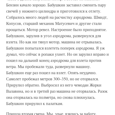
Бензин качало хорошо. Бабушкин заставил сменить пару
свечей у нижнего цилиндра и приготовился к отлету.
Собралось много людей на расчистку аэродрома. Шмидт,
Копусов, старший механик Матусевич и другие стали
прощаться. Мотор ревел. Настроение было приподнятое.
Бабушкин, зарулив в угол аэродрома, развернулся для
взлета. Но как ни тянул мотор, машина не отрывалась.
Бабушкин попытался взлететь поперек аэродрома. Я уж
думал, что сейчас в ропаки ухнет. Но он зарулил вправо и
пошел на дальний конец аэродрома для взлета против
ветра. Мы пробежали туда, развернули машину.
Бабушкин еще раз пошел на взлет. Опять неудачно.
Самолет пробежал метров 300–350, но не оторвался.
Прирулил обратно. Выбросил из него чемодан Жорки
Валавина, но и в третий раз машина не оторвалась. Разок
она оторвалась на полметра, но снова плюхнулась.
Бабушкин прирулил к палаткам.
Пришла вторая смена. Мы, злые, взялись за работу.