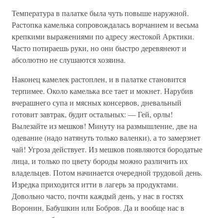
Температура в палатке была чуть повыше наружной.
Растопка камелька сопровождалась ворчанием и весьма
крепкими выражениями по адресу жестокой Арктики.
Часто потираешь руки, но они быстро деревянеют и
абсолютно не слушаются хозяина.
Наконец камелек растоплен, и в палатке становится
терпимее. Около камелька все тает и мокнет. Нарубив
вчерашнего супа и мясных консервов, дневальный
готовит завтрак, будит остальных: — Гей, орлы!
Вылезайте из мешков! Минуту на размышление, две на
одевание (надо натянуть только валенки), а то замерзнет
чай! Угроза действует. Из мешков появляются бородатые
лица, и только по цвету бороды можно различить их
владельцев. Потом начинается очередной трудовой день.
Изредка приходится итти в лагерь за продуктами.
Довольно часто, почти каждый день, у нас в гостях
Воронин, Бабушкин или Бобров. Да и вообще нас в