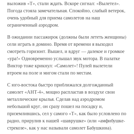
выложив «Т», стали ждать. Вскоре сигнал: «Вылетел».
Погода стояла замечательная. Спокойно, слабый ветерок,
очень удобный для приема самолетов на наш
ограниченный аэродром.
В ожидании пассажирок (должны были лететь женщины)
сели играть в домино. Время от времени я выходил
смотреть горизонт. Вышел, и вдруг — далекое и громкое
«ура!» Одновременно услышал звук мотора. В палатке
Виктор тоже крикнул: «Самолет»! Пулей вылетели
втроем на поле и мигом стали по местам.
С юго-востока быстро приближался долгожданный
самолет «АНТ-4», мощно распластав в воздухе свои
металлические крылья. Сделав над аэродромом
небольшой круг, он сразу пошел на посадку и,
приземлившись, сел у самого «Т», как было условлено по
радио, прирулив к нашей «шаврушке» (или «амфибушке-
стрекозе», как у нас называли самолет Бабушкина).