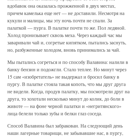
вдобавок она оказалась прожженной в двух местах,
причем камелька еще нет — не доставили. Несмотря на
кукули и малицы, мы эту ночь почти не спали. За
палаткой — пурга. В палатке почти то же. Пол ледяной.
Холод пронизывает сквозь меха. Через каждый час мы
заваривали чай и, согретые кипятком, пытались заснуть,
но, разбуженные холодом, вновь принимались за чай.
Мы пытались согреться и по способу Валавина: налили в
банку бензин и подожгли. Стало теплее. Но минут через
15 сам «изобретатель» не выдержал и бросил банку в
пургу. В палатке стояла такая копоть, что мы друг друга
не видели. Когда, продув палатку, мы посмотрели друг на
друга, то хохотали несколько минут до колик, до боли в
животе — на фоне черной палатки и «негритянского»
лица белели только зубы и белки глаз соседа.
Способ Валавина был забракован. На следующий день
наши лагерные товарищи, не забывавшие нас, в пургу,