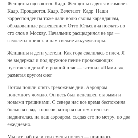
Женщины одеваются. Кадр. Женщины садятся в самолет.
Кадр. Прощаются. Кадр. Взлетают. Кадр. Наши
корреспонденты тоже дали волю своим карандашам,
обрадованные разрешением Отто Юльевича послать по
сто слов в Москву. Начальник расщедрился не зря —
самолеты привезли нам свежие аккумуляторы.
Женщины и дети улетели. Как гора свалилась с плеч. Я
не выдержал и под дружное пение провожающих
пустился в дикий и родной пляс — затопал «Шамиля»,
разметая кругом снег.
Потом пошли опять тревожные дни. Аэродром
понемногу ломало. Он весь был испещрен старыми и
новыми трещинами. С севера нас все время беспокоила
большая гряда торосов, которая систематически
надвигалась на наш аэродром, съедая его по метру, по два
ежедневно.
Мы все работали три смены подряд — пришлось