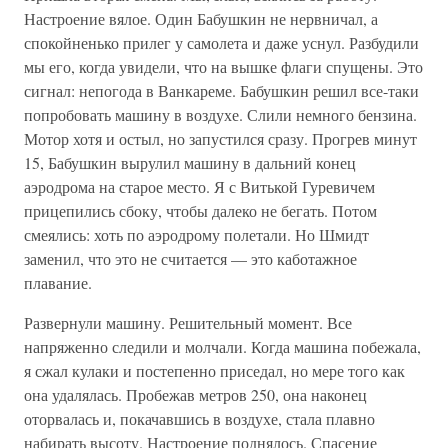
Настроение вялое. Один Бабушкин не нервничал, а
спокойненько прилег у самолета и даже уснул. Разбудили
мы его, когда увидели, что на вышке флаги спущены. Это
сигнал: непогода в Ванкареме. Бабушкин решил все-таки
попробовать машину в воздухе. Слили немного бензина.
Мотор хотя и остыл, но запустился сразу. Прогрев минут
15, Бабушкин вырулил машину в дальний конец
аэродрома на старое место. Я с Витькой Гуревичем
прицепились сбоку, чтобы далеко не бегать. Потом
смеялись: хоть по аэродрому полетали. Но Шмидт
заменил, что это не считается — это каботажное
плавание.
Развернули машину. Решительный момент. Все
напряженно следили и молчали. Когда машина побежала,
я сжал кулаки и постепенно приседал, но мере того как
она удалялась. Пробежав метров 250, она наконец
оторвалась и, покачавшись в воздухе, стала плавно
набирать высоту. Настроение поднялось. Спасение