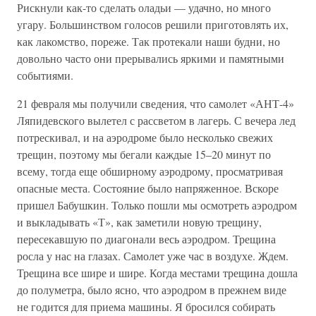
Рискнули как-то сделать оладьи — удачно, но много
угару. Большинством голосов решили приготовлять их,
как лакомство, пореже. Так протекали наши будни, но
довольно часто они прерывались яркими и памятными
событиями.
21 февраля мы получили сведения, что самолет «АНТ-4»
Ляпидевского вылетел с рассветом в лагерь. С вечера лед
потрескивал, и на аэродроме было несколько свежих
трещин, поэтому мы бегали каждые 15–20 минут по
всему, тогда еще обширному аэродрому, просматривая
опасные места. Состояние было напряженное. Вскоре
пришел Бабушкин. Только пошли мы осмотреть аэродром
и выкладывать «Т», как заметили новую трещину,
пересекавшую по диагонали весь аэродром. Трещина
росла у нас на глазах. Самолет уже час в воздухе. Ждем.
Трещина все шире и шире. Когда местами трещина дошла
до полуметра, было ясно, что аэродром в прежнем виде
не годится для приема машины. Я бросился собирать