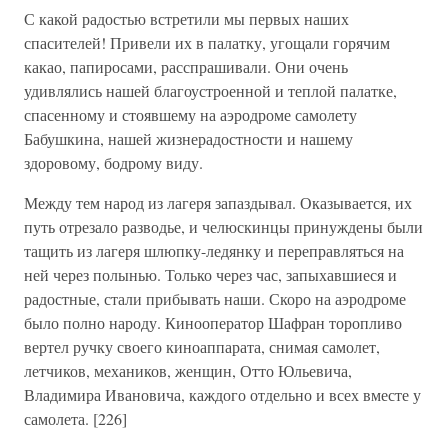
С какой радостью встретили мы первых наших
спасителей! Привели их в палатку, угощали горячим
какао, папиросами, расспрашивали. Они очень
удивлялись нашей благоустроенной и теплой палатке,
спасенному и стоявшему на аэродроме самолету
Бабушкина, нашей жизнерадостности и нашему
здоровому, бодрому виду.
Между тем народ из лагеря запаздывал. Оказывается, их
путь отрезало разводье, и челюскинцы принуждены были
тащить из лагеря шлюпку-ледянку и переправляться на
ней через полынью. Только через час, запыхавшиеся и
радостные, стали прибывать наши. Скоро на аэродроме
было полно народу. Кинооператор Шафран торопливо
вертел ручку своего киноаппарата, снимая самолет,
летчиков, механиков, женщин, Отто Юльевича,
Владимира Ивановича, каждого отдельно и всех вместе у
самолета. [226]