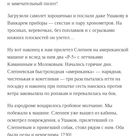
и замечательный пилот!
Загрузили самолет хорошенько и послали даже Ушакову в
Ванкарем приборы — секстан и пару хронометров. На
тросиках, веревочках, без поплавков и с огрызками
нижних плоскостей он улетел…
Ну вот наконец к нам прилетел Слепнев на американской
машине и вслед за ним два «Р-5» с летчиками
Каманиным и Молоковым. Начались горячие дни.
Слепневская быстроходная «американка» — нарядная,
чистенькая и кокетливая — три раза пыталась итти на
посадку и наконец при попытке сесть наискось против
ветра заковыляла по ропакам и перевалилась на бок.
На аэродроме воцарилось гробовое молчание. Мы
побежали к машине. Слепнев уже вышел из кабины,
осмотрел повреждения, а Ушаков, прилетевший со
Слепневым и привезший собак, стоял рядом с ним. Оба
были целы и невредимы. [230]