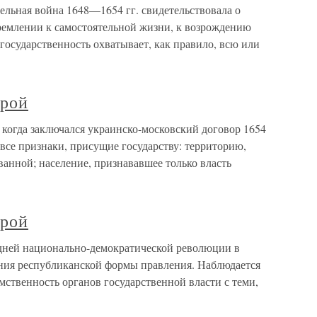
ельная война 1648—1654 гг. свидетельствовала о
ремлении к самостоятельной жизни, к возрождению
государственность охватывает, как правило, всю или
трой
я когда заключался украинско-московский договор 1654
 все признаки, присущие государству: территорию,
ванной; население, признававшее только власть
трой
 дней национально-демократической революции в
ния республиканской формы правления. Наблюдается
емственность органов государственной власти с теми,