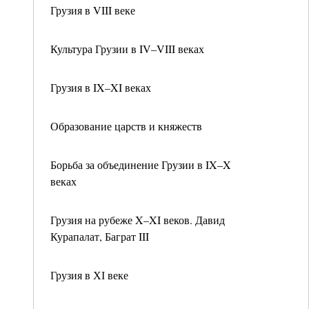
Грузия в VIII веке
Культура Грузии в IV–VIII веках
Грузия в IX–XI веках
Образование царств и княжеств
Борьба за объединение Грузии в IX–X
веках
Грузия на рубеже X–XI веков. Давид
Курапалат, Баграт III
Грузия в ХІ веке