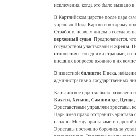
исключения, когда это было вызвано в
В Картлийском царстве после царя са
управлял Шида Картли и которому по
Страбону, первым лицом в государств
вер
ховный судья
. Предполагается, чт
жре
цы
государством участвовали и
. 
отношения с соседними странами, и в
внешних вопросов входило в их комп
билингве
В известной
II века, найден
административно-государственных чи
Картлийское царство было разделено 
Кахети, Хунани, Самшвилде, Цунда,
Эриставствами управляли эриставы, к
Царь имел право отстранить эристава 
сложно. Между эриставами и царской
Эриставы постоянно боролись за уста
территориями. Эриставы имели своих