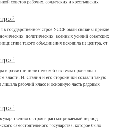
икой советов рабочих, солдатских и крестьянских
строй
ия в государственном строе УССР были связаны прежде
ономических, политических, военных усилий советских
инициатива такого объединения исходила из центра, от
строй
оды в развитии политической системы произошли
м власти, И. Сталин и его сторонники создали такую
я лишала рабочий класс и основную часть рядовых
строй
осударственного строя в рассматриваемый период
нского самостоятельного государства, которое было