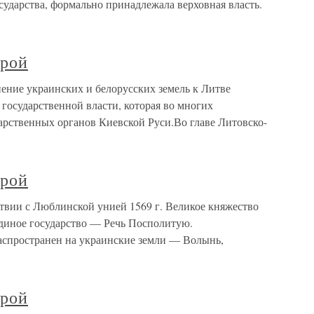
осударства, формально принадлежала верховная власть.
трой
ение украинских и белорусских земель к Литве
 государственной власти, которая во многих
арственных органов Киевской Руси.Во главе Литовско-
трой
ствии с Люблинской унией 1569 г. Великое княжество
диное государство — Речь Посполитую.
аспространен на украинские земли — Волынь,
трой