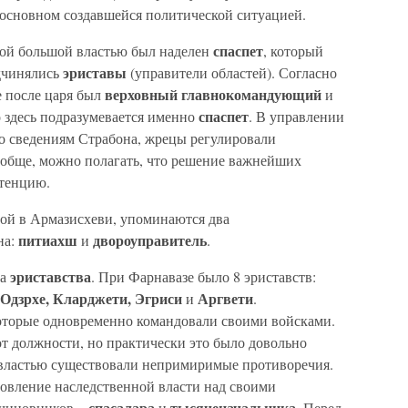
 основном создавшейся политической ситуацией.
спаспет
мой большой властью был наделен
, который
эрис
тавы
дчинялись
(управители областей). Согласно
верховный глав
но
коман
дующий
е после царя был
и
спас
пет
о здесь подразумевается именно
. В управлении
По сведениям Страбона, жрецы регулировали
ообще, можно полагать, что решение важнейших
етенцию.
ной в Армазисхеви, упоминаются два
питиахш
двороуправитель
на:
и
.
эриставства
на
. При Фарнавазе было 8 эриставств:
 Одзрхе, Кларджети, Эгриси
Аргвети
и
.
оторые одновременно командовали своими войсками.
от должности, но практически это было довольно
 властью существовали непримиримые противоречия.
новление наследственной власти над своими
спасалара
тысяченачальника
 чиновников –
и
. Перед