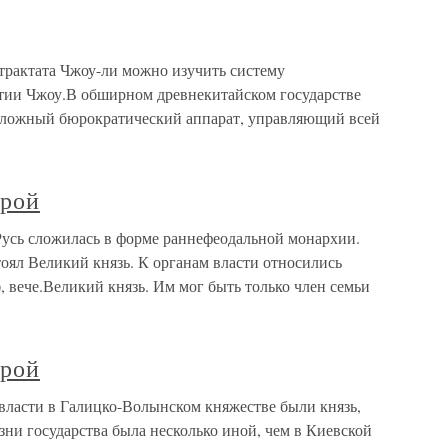
трактата Чжоу-ли можно изучить систему
стии Чжоу.В обширном древнекитайском государстве
 сложный бюрократический аппарат, управляющий всей
трой
Русь сложилась в форме раннефеодальной монархии.
оял Великий князь. К органам власти относились
), вече.Великий князь. Им мог быть только член семьи
трой
 власти в Галицко-Волынском княжестве были князь,
изни государства была несколько иной, чем в Киевской