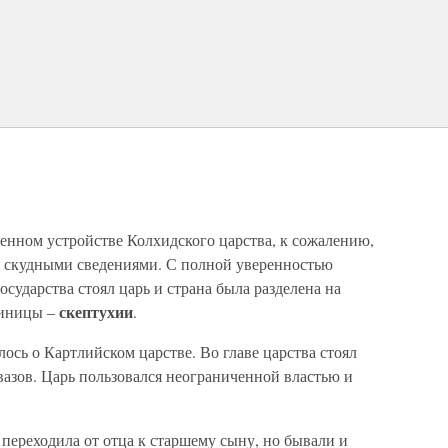
енном устройстве Колхидского царства, к сожалению,
ма скудными сведениями. С полной уверенностью
осударства стоял царь и страна была разделена на
скептухии
диницы –
.
ось о Картлийском царстве. Во главе царства стоял
азов. Царь пользовался неограниченной властью и
 переходила от отца к старшему сыну, но бывали и