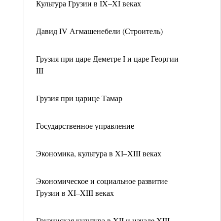
Культура Грузии в IX–XI веках
Давид IV Агмашенебели (Строитель)
Грузия при царе Деметре I и царе Георгии
III
Грузия при царице Тамар
Государственное управление
Экономика, культура в XI–XIII веках
Экономическое и социальное развитие
Грузии в XI–XIII веках
Грузинская культура в XII и начале XIII