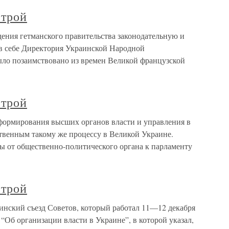
строй
дения гетманского правительства законодательную и
в себе Директория Украинской Народной
ло позаимствовано из времен Великой французской
строй
 формирования высших органов власти и управления в
твенным такому же процессу в Великой Украине.
 от общественно-политического органа к парламенту
строй
аинский съезд Советов, который работал 11—12 декабря
“Об организации власти в Украине”, в которой указал,