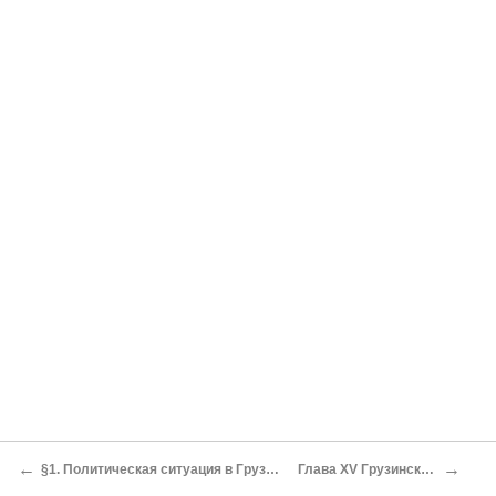
←
→
§1. Политическая ситуация в Грузии после Российской революции февраля-марта 1917 года. Подъем национального движения
Глава XV Грузинская культура во второй половине XIX и начале XX веков