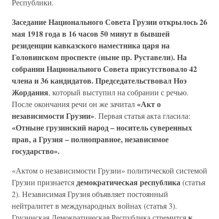
Республики.
Заседание Национального Совета Грузии открылось 26
мая 1918 года в 16 часов 50 минут в бывшей
резиденции кавказского наместника царя на
Головинском проспекте (ныне пр. Руставели). На
собрании Национального Совета присутствовало 42
члена и 36 кандидатов. Председательствовал Ноэ
Жордания
, который выступил на собрании с речью.
«Акт о
После окончания речи он же зачитал
независимости Грузии»
. Первая статья акта гласила:
«Отныне грузинский народ – носитель суверенных
прав, а Грузия – полноправное, независимое
государство».
«Актом о независимости Грузии» политической системой
демократическая республика
Грузии признается
(статья
2). Независимая Грузия объявляет постоянный
нейтралитет в международных войнах (статья 3).
к
Грузинская Демократическая Республика стремится