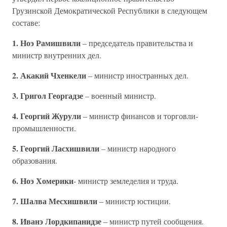
Грузинской Демократической Республики в следующем
составе:
1. Ноэ Рамишвили
– председатель правительства и
министр внутренних дел.
2. Акакий Чхенкели
– министр иностранных дел.
3. Григол Георгадзе
– военный министр.
4. Георгий Журули
– министр финансов и торговли-
промышленности.
5. Георгий Ласхишвили
– министр народного
образования.
6. Ноэ Хомерики
- министр земледелия и труда.
7. Шалва Месхишвили
– министр юстиции.
8. Иванэ Лордкипанидзе
– министр путей сообщения.