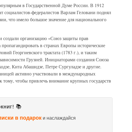
популярным в Государственной Думе России. В 1912
тат социалистов-федералистов Варлам Геловани поднял
зии, что имело большое значение для национального
и создали организацию «Союз защиты прав
а пропагандировать в странах Европы исторические
ловий Георгиевского трактата (1783 г.), и таким
езависимости Грузией. Инициаторами создания Союза
дзе, Кита Абашидзе, Петре Сургуладзе и другие.
раницей активно участвовали в международных
 к тому, чтобы привлечь внимание крупных государств
книг! 📚
писки в подарок
и наслаждайся