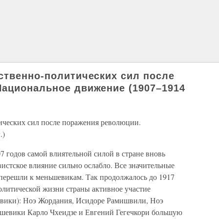
ственно-политических сил после
ациональное движение (1907–1914
ических сил после поражения революции.
.)
 годов самой влиятельной силой в стране вновь
истское влияние сильно ослабло. Все значительные
перешли к меньшевикам. Так продолжалось до 1917
олитической жизни страны активное участие
вики): Ноэ Жордания, Исидоре Рамишвили, Ноэ
ьшевики Карло Чхеидзе и Евгений Гегечкори большую