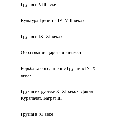
Грузия в VIII веке
Культура Грузии в IV–VIII веках
Грузия в IX–XI веках
Образование царств и княжеств
Борьба за объединение Грузии в IX–X
веках
Грузия на рубеже X–XI веков. Давид
Курапалат, Баграт III
Грузия в ХІ веке