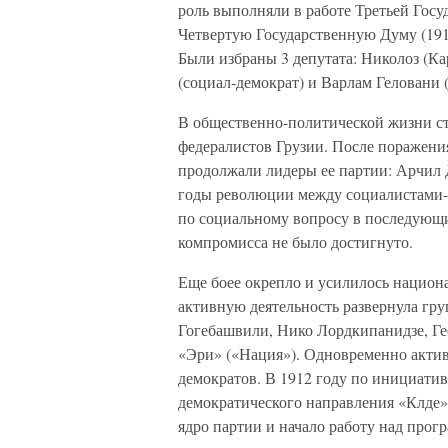
роль выполняли в работе Третьей Госу
Четвертую Государственную Думу (1912
Были избраны 3 депутата: Николоз (Ка
(социал-демократ) и Варлам Геловани 
В общественно-политической жизни ст
федералистов Грузии. После поражен
продолжали лидеры ее партии: Арчил 
годы революции между социалистами-
по социальному вопросу в последующие
компромисса не было достигнуто.
Еще боее окрепло и усилилось национ
активную деятельность развернула гру
Гогебашвили, Нико Лордкипанидзе, Ге
«Эри» («Нация»). Одновременно актив
демократов. В 1912 году по инициати
демократического направления «Клде»
ядро партии и начало работу над про