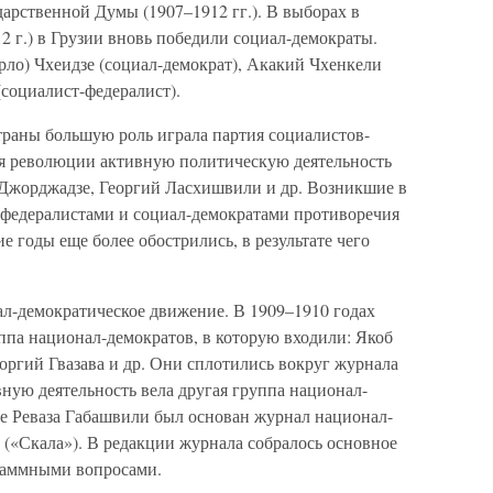
дарственной Думы (1907–1912 гг.). В выборах в
 г.) в Грузии вновь победили социал-демократы.
рло) Чхеидзе (социал-демократ), Акакий Чхенкели
(социалист-федералист).
раны большую роль играла партия социалистов-
ия революции активную политическую деятельность
Джорджадзе, Георгий Ласхишвили и др. Возникшие в
федералистами и социал-демократами противоречия
 годы еще более обострились, в результате чего
ал-демократическое движение. В 1909–1910 годах
ппа национал-демократов, в которую входили: Якоб
оргий Гвазава и др. Они сплотились вокруг журнала
ную деятельность вела другая группа национал-
ве Реваза Габашвили был основан журнал национал-
 («Скала»). В редакции журнала собралось основное
граммными вопросами.