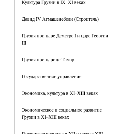
Культура Грузии в IX–XI веках
Давид IV Агмашенебели (Строитель)
Грузия при царе Деметре I и царе Георгии
III
Грузия при царице Тамар
Государственное управление
Экономика, культура в XI–XIII веках
Экономическое и социальное развитие
Грузии в XI–XIII веках
Грузинская культура в XII и начале XIII