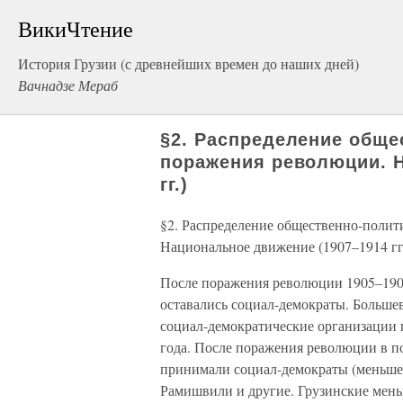
ВикиЧтение
История Грузии (с древнейших времен до наших дней)
Вачнадзе Мераб
§2. Распределение обще
поражения революции. Н
гг.)
§2. Распределение общественно-полит
Национальное движение (1907–1914 гг
После поражения революции 1905–1907
оставались социал-демократы. Большев
социал-демократические организации 
года. После поражения революции в п
принимали социал-демократы (меньше
Рамишвили и другие. Грузинские мен