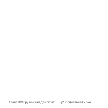
←
→
Глава XVI Грузинская Демократическая Республика (1918–1921 гг.). Национально-государственное строительство
§2. Социальная и экономическая политика Демократической республики Грузия