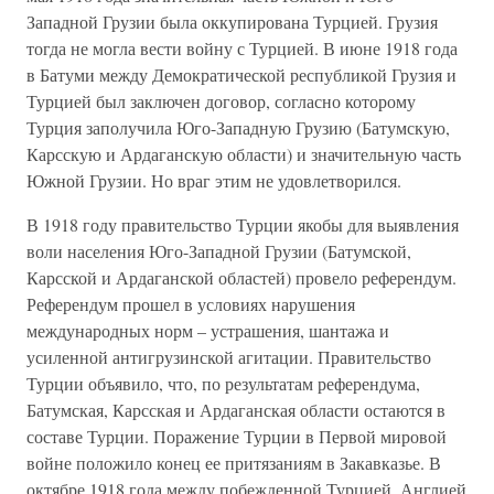
Западной Грузии была оккупирована Турцией. Грузия
тогда не могла вести войну с Турцией. В июне 1918 года
в Батуми между Демократической республикой Грузия и
Турцией был заключен договор, согласно которому
Турция заполучила Юго-Западную Грузию (Батумскую,
Карсскую и Ардаганскую области) и значительную часть
Южной Грузии. Но враг этим не удовлетворился.
В 1918 году правительство Турции якобы для выявления
воли населения Юго-Западной Грузии (Батумской,
Карсской и Ардаганской областей) провело референдум.
Референдум прошел в условиях нарушения
международных норм – устрашения, шантажа и
усиленной антигрузинской агитации. Правительство
Турции объявило, что, по результатам референдума,
Батумская, Карсская и Ардаганская области остаются в
составе Турции. Поражение Турции в Первой мировой
войне положило конец ее притязаниям в Закавказье. В
октябре 1918 года между побежденной Турцией, Англией