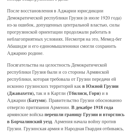
После восстановления в Аджарии юрисдикции
Демократической республики Грузия (в июле 1920 года)
из-за ошибок, допущенных центральной властью, силы
прогрузинской ориентации продолжали работать в
неблагоприятных условиях. Несмотря на это, Мемед-бег
Абашидзе и его единомышленники смогли сохранить
Аджарию родине.
Посягательства на целостность Демократической
республики Грузия были и со стороны Армянской
республики, которая требовала от Грузии передачи ей
в Южной Грузии
исконно грузинских территорий как
(Джавахети),
(Тбилиси, Гори)
так и в Картли
и в
(Батуми
Аджарии
). Правительство Грузии обоснованно
В декабре 1918 года
отвергло притязания Армении.
перешли границу Грузии и вторглись
армянские войска
в Борчалинский уезд
. Армения начала войну против
Грузии. Грузинская армия и Народная Гвардия отбиваясь,