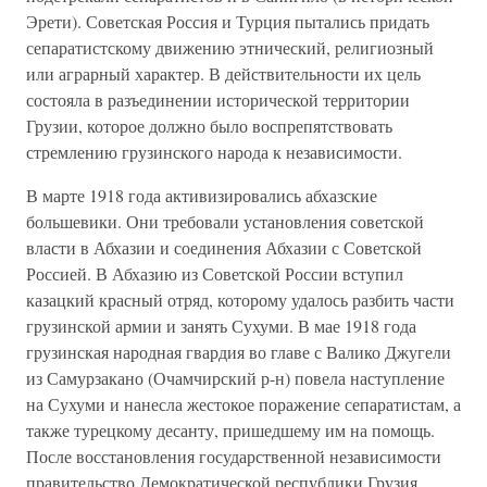
Эрети). Советская Россия и Турция пытались придать
сепаратистскому движению этнический, религиозный
или аграрный характер. В действительности их цель
состояла в разъединении исторической территории
Грузии, которое должно было воспрепятствовать
стремлению грузинского народа к независимости.
В марте 1918 года активизировались абхазские
большевики. Они требовали установления советской
власти в Абхазии и соединения Абхазии с Советской
Россией. В Абхазию из Советской России вступил
казацкий красный отряд, которому удалось разбить части
грузинской армии и занять Сухуми. В мае 1918 года
грузинская народная гвардия во главе с Валико Джугели
из Самурзакано (Очамчирский р-н) повела наступление
на Сухуми и нанесла жестокое поражение сепаратистам, а
также турецкому десанту, пришедшему им на помощь.
После восстановления государственной независимости
правительство Демократической республики Грузия