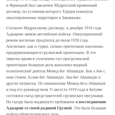
и Францией был заключен Мудросский временный
договор, по условиям которого Турция покинула
оккупированные территории в Закавказье.
Согласно Мудросскому договору, в декабре 1918 года
Аджарию заняли английские войска. Оккупационный
режим англичан продлился до июля 1920 года.
Англичане, как и турки, сильно притесняли население,
придерживающееся грузинской ориентации. В это
тяжелое время в сплочении сил прогрузинской
ориентации большую роль выполнил видный
политический деятель Мемед-бег Абашидзе. Бок о бок с
ним стояли Аслан-бег Абашидзе, Зиа-бег Абашидзе и
другие патриоты. По инициативе Мемед-бега Абашидзе
и под его руководством 31 августа 1919 года в Батуми
состоялся съезд представителей грузинских мусульман.
о воссоединении
На съезде было выдвинуто требование
Аджарии со своей родиной Грузией
. Это была большая
победа общегрузинского дела.