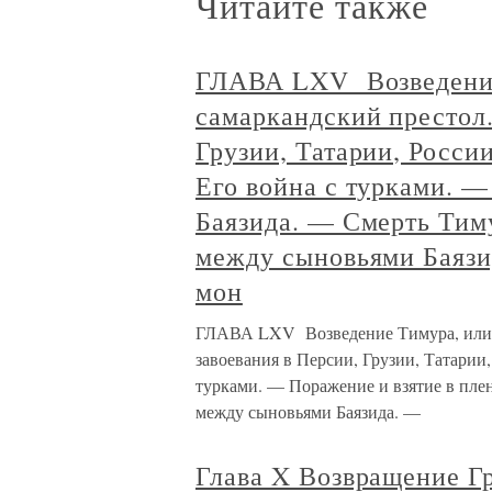
Читайте также
ГЛАВА LXV Возведение
самаркандский престол.
Грузии, Татарии, Росси
Его война с турками. —
Баязида. — Смерть Тим
между сыновьями Баязи
мон
ГЛАВА LXV Возведение Тимура, или Т
завоевания в Персии, Грузии, Татарии
турками. — Поражение и взятие в пле
между сыновьями Баязида. —
Глава X Возвращение Г