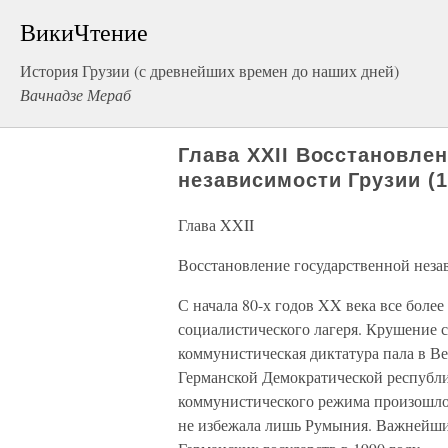
ВикиЧтение
История Грузии (с древнейших времен до наших дней)
Вачнадзе Мераб
Глава XXII Восстановле
независимости Грузии (19
Глава XXII
Восстановление государственной незав
С начала 80-х годов XX века все боле
социалистического лагеря. Крушение с
коммунистическая диктатура пала в В
Германской Демократической республи
коммунистического режима произошло
не избежала лишь Румыния. Важнейши