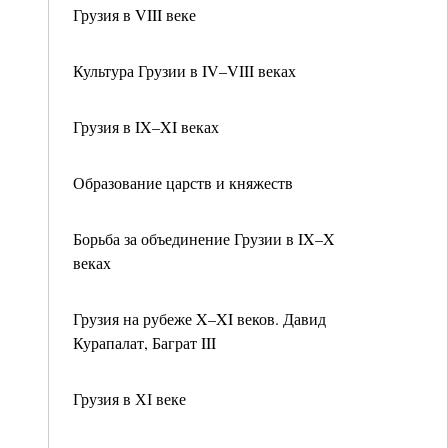
Грузия в VIII веке
Культура Грузии в IV–VIII веках
Грузия в IX–XI веках
Образование царств и княжеств
Борьба за объединение Грузии в IX–X
веках
Грузия на рубеже X–XI веков. Давид
Курапалат, Баграт III
Грузия в ХІ веке