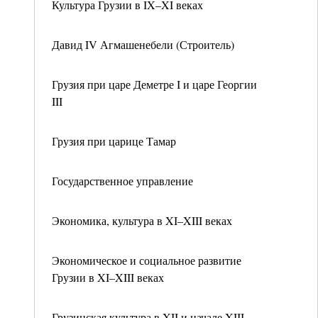
Культура Грузии в IX–XI веках
Давид IV Агмашенебели (Строитель)
Грузия при царе Деметре I и царе Георгии
III
Грузия при царице Тамар
Государственное управление
Экономика, культура в XI–XIII веках
Экономическое и социальное развитие
Грузии в XI–XIII веках
Грузинская культура в XII и начале XIII