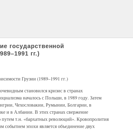
ние государственной
89–1991 гг.)
исимости Грузии (1989–1991 гг.)
е очевидным становился кризис в странах
оциализма началось с Польши, в 1989 году. Затем
енгрии, Чехословакии, Румынии, Болгарии, в
ке и в Албании. В этих странах свержение
 путем т.н. «бархатных революций». Кровопролития
м событием эпохи является объединение двух