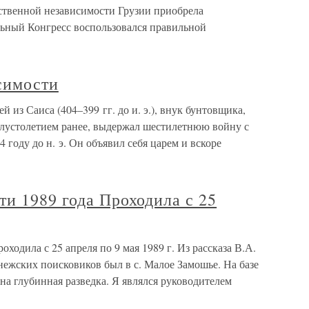
рственной независимости Грузии приобрела
ьный Конгресс воспользовался правильной
симости
из Саиса (404–399 гг. до и. э.), внук бунтовщика,
олустолетием ранее, выдержал шестилетнюю войну с
4 году до н. э. Он объявил себя царем и вскоре
и 1989 года Проходила с 25
ходила с 25 апреля по 9 мая 1989 г. Из рассказа В.А.
нежских поисковиков был в с. Малое Замошье. На базе
а глубинная разведка. Я являлся руководителем