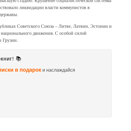
 высшую стадию. Крушение социалистической системы
бствовало ликвидации власти коммунистов в
 державы.
убликах Советского Союза – Литве, Латвии, Эстонии и
 национального движения. С особой силой
в Грузии.
книг! 📚
писки в подарок
и наслаждайся