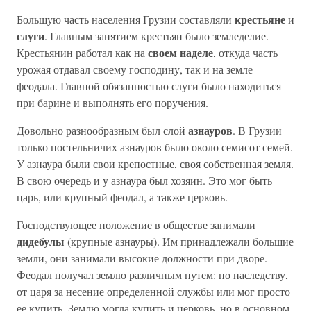
крестьяне
Большую часть населения Грузии составляли
и
слуги
. Главным занятием крестьян было земледелие.
своем наделе
Крестьянин работал как на
, откуда часть
урожая отдавал своему господину, так и на земле
феодала. Главной обязанностью слуги было находиться
при барине и выполнять его поручения.
азнауров
Довольно разнообразным был слой
. В Грузии
только постельничих азнауров было около семисот семей.
У азнаура были свои крепостные, своя собственная земля.
В свою очередь и у азнаура был хозяин. Это мог быть
царь, или крупный феодал, а также церковь.
Господствующее положение в обществе занимали
дидебулы
(крупные азнауры). Им принадлежали большие
земли, они занимали высокие должности при дворе.
Феодал получал землю различным путем: по наследству,
от царя за несение определенной службы или мог просто
ее купить. Землю могла купить и церковь, но в основном