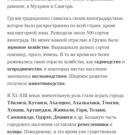
равнине, в Мухрани и Самгори.
Грузия традиционно славилась своим виноградарством,
которое было распространено по всей стране, кроме
высокогорной зоны. Разводили около 500 сортов
винограда. Не менее важной отраслью в Грузии было
зерновое хозяйство
. Выращивали разных сортов
пшеницу, просо, ячмень. В то же время все более
садоводство
развивались такие отрасли хозяйства, как
и
огород
ни
чество
, в некоторых местах население
шелководством
занималось
. Широкое развитие
животноводство
получило
.
В XI–XIII веках значительную роль стали играть города:
Тбилиси, Кутаиси, Ахалцихе, Ахалкалаки, Тмогви,
Хунани, Артануджи, Жинвали, Гори, Телави,
Самшвилде, Од
зрхе, Дманиси
и др. Большую часть
ремесленники
городского населения составляли
и
купцы
. Повидимому, в это время уже существовали