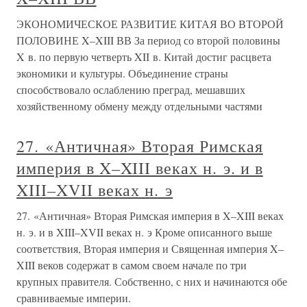
ЭКОНОМИЧЕСКОЕ РАЗВИТИЕ КИТАЯ ВО ВТОРОЙ
ПОЛОВИНЕ X–XIII ВВ За период со второй половины
X в. по первую четверть XII в. Китай достиг расцвета
экономики и культуры. Объединение страны
способствовало ослаблению преград, мешавших
хозяйственному обмену между отдельными частями
27. «Античная» Вторая Римская
империя в X–XIII веках н. э. и в
XIII–XVII веках н. э
27. «Античная» Вторая Римская империя в X–XIII веках
н. э. и в XIII–XVII веках н. э Кроме описанного выше
соответствия, Вторая империя и Священная империя X–
XIII веков содержат в самом своем начале по три
крупных правителя. Собственно, с них и начинаются обе
сравниваемые империи.