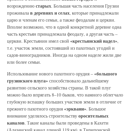
старых
возрождению
. Большая часть населения Грузии
в деревнях и селах
проживала
, которые принадлежали
царю и членам его семьи, а также феодалам и церкви.
Вполне возможно, что в одной конкретной деревне одна
часть крестьян принадлежала феодалу, а другая часть –
«крестьянский надел»
церкви. Крестьянин имел свой
,
т.е. участок земли, состоявший из пахотных угодий и
садов-виноградников. Иногда на одном наделе жили две
или более семьи.
«большого
Использование нового пахотного орудия –
грузинского плуга»
способствовало дальнейшему
развитию сельского хозяйства страны. В такой плуг
можно было впрягать 8–10 быков, что намного облегчало
глубокую вспашку больших участков земли в отличие от
«эрквани»
прежнего пахотного орудия
. Большое
оросительных
внимание уделялось строительству
каналов
. Такие каналы были проведены в Кахети
(Алазанский канал длиной 119 км), в Тирипонской