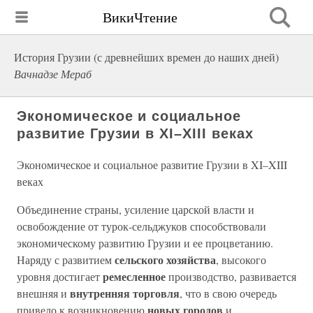
ВикиЧтение
История Грузии (с древнейших времен до наших дней)
Вачнадзе Мераб
Экономическое и социальное
развитие Грузии в XI–XIII веках
Экономическое и социальное развитие Грузии в XI–XIII
веках
Объединение страны, усиление царской власти и
освобождение от турок-сельджуков способствовали
экономическому развитию Грузии и ее процветанию.
сельского хозяйства
Наряду с развитием
, высокого
ремесленное
уровня достигает
производство, развивается
внутренняя торговля
внешняя и
, что в свою очередь
новых городов
привело к возникновению
и