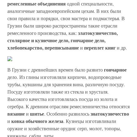
ремесленные объединения
одной специальности,
аналогичные западноевропейским цехам. В них были
свои правила и порядки, свои мастера и подмастерья. В
Грузии были широко распространены такие отрасли
златокуз
нечество,
ремесленного производства, как:
столярное и кузнечное дело, гончарное дело,
хлебопекарство, переписы
вание
переплет книг
и
и др.
гончарное
В Грузии с древнейших времен было развито
дело. Из глины изготовляли кирпичи, водопроводные
трубы, кувшины для хранения вина, различную посуду.
Посуду изготовляли также из стекла и хрусталя.
Высокого качества изготовлялась посуда из золота и
серебра. К древним отраслям ремесленничества относятся
вязание
шитье
знатокузнечество
и
. Особенно развилось
ковка обычного железа
и
. Кузнецы изготавливали
оружие и хозяйственные орудия: серп, молот, топоры,
кинжалы, сабли, латы.