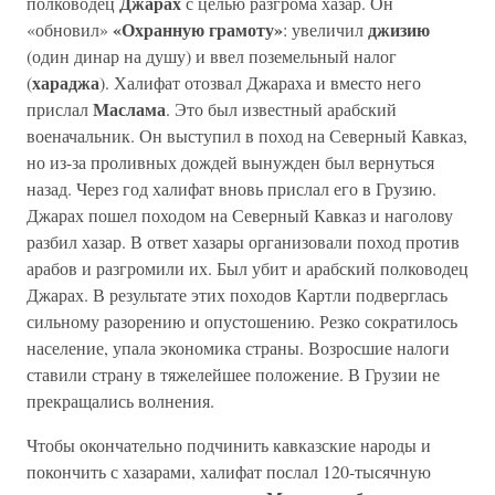
Джарах
полководец
с целью разгрома хазар. Он
«Охранную грамоту»
джизию
«обновил»
: увеличил
(один динар на душу) и ввел поземельный налог
хараджа
(
). Халифат отозвал Джараха и вместо него
Маслама
прислал
. Это был известный арабский
военачальник. Он выступил в поход на Северный Кавказ,
но из-за проливных дождей вынужден был вернуться
назад. Через год халифат вновь прислал его в Грузию.
Джарах пошел походом на Северный Кавказ и наголову
разбил хазар. В ответ хазары организовали поход против
арабов и разгромили их. Был убит и арабский полководец
Джарах. В результате этих походов Картли подверглась
сильному разорению и опустошению. Резко сократилось
население, упала экономика страны. Возросшие налоги
ставили страну в тяжелейшее положение. В Грузии не
прекращались волнения.
Чтобы окончательно подчинить кавказские народы и
покончить с хазарами, халифат послал 120-тысячную