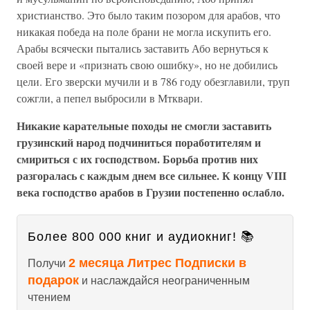
христианство. Это было таким позором для арабов, что
никакая победа на поле брани не могла искупить его.
Арабы всячески пытались заставить Або вернуться к
своей вере и «признать свою ошибку», но не добились
цели. Его зверски мучили и в 786 году обезглавили, труп
сожгли, а пепел выбросили в Мтквари.
Никакие карательные походы не смогли заставить
грузинский народ подчиниться поработителям и
смириться с их господством. Борьба против них
разгоралась с каждым днем все сильнее. К концу VIII
века гос
подство арабов в Грузии постепенно ослабло.
Более 800 000 книг и аудиокниг! 📚
2 месяца Литрес Подписки в
Получи
подарок
и наслаждайся неограниченным
чтением