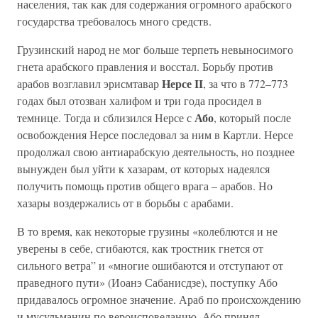
населения, так как для содержания огромного арабского
государства требовалось много средств.
Грузинский народ не мог больше терпеть невыносимого
гнета арабского правления и восстал. Борьбу против
Нерсе II
арабов возглавил эрисмтавар
, за что в 772–773
годах был отозван халифом и три года просидел в
Або
темнице. Тогда и сблизился Нерсе с
, который после
освобождения Нерсе последовал за ним в Картли. Нерсе
продолжал свою антиарабскую деятельность, но позднее
вынужден был уйти к хазарам, от которых надеялся
получить помощь против общего врага – арабов. Но
хазары воздержались от в борьбы с арабами.
В то время, как некоторые грузины «колеблются и не
уверены в себе, сгибаются, как тростник гнется от
сильного ветра” и «многие ошибаются и отступают от
праведного пути» (Иоанэ Сабанисдзе), поступку Або
придавалось огромное значение. Араб по происхождению
и мусульманин по вероисповеданию, Або принял