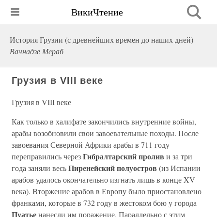
ВикиЧтение
История Грузии (с древнейших времен до наших дней)
Вачнадзе Мераб
Грузия в VIII веке
Грузия в VIII веке
Как только в халифате закончились внутренние войны,
арабы возобновили свои завоевательные походы. После
завоевания Северной Африки арабы в 711 году
Гибралтарский пролив
переправились через
и за три
Пиренейский полуостров
года заняли весь
(из Испании
арабов удалось окончательно изгнать лишь в конце XV
века). Вторжение арабов в Европу было приостановлено
франками, которые в 732 году в жестоком бою у города
Пуатье
нанесли им поражение. Параллельно с этим