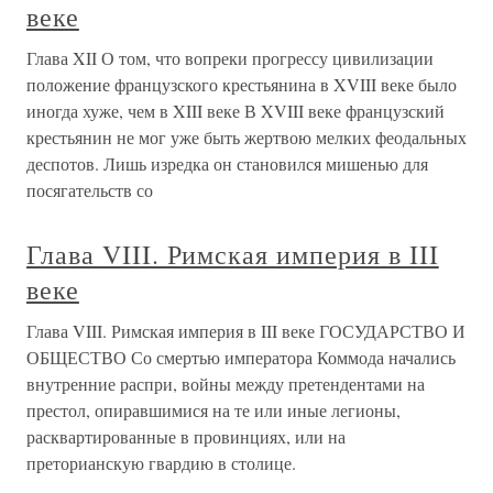
веке
Глава XII О том, что вопреки прогрессу цивилизации
положение французского крестьянина в XVIII веке было
иногда хуже, чем в XIII веке В XVIII веке французский
крестьянин не мог уже быть жертвою мелких феодальных
деспотов. Лишь изредка он становился мишенью для
посягательств со
Глава VIII. Римская империя в III
веке
Глава VIII. Римская империя в III веке ГОСУДАРСТВО И
ОБЩЕСТВО Со смертью императора Коммода начались
внутренние распри, войны между претендентами на
престол, опиравшимися на те или иные легионы,
расквартированные в провинциях, или на
преторианскую гвардию в столице.