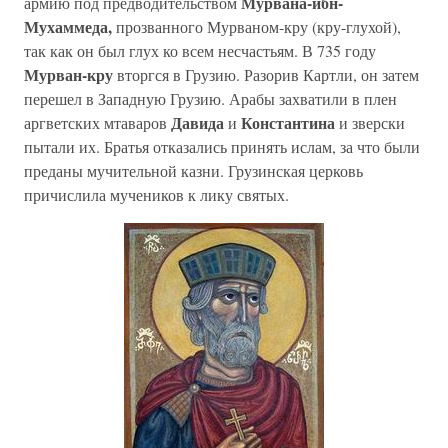
Мурвана-ибн-
армию под предводительством
Мухаммеда,
прозванного Мурваном-кру (кру-глухой),
так как он был глух ко всем несчастьям. В 735 году
Мурван-кру
вторгся в Грузию. Разорив Картли, он затем
перешел в Западную Грузию. Арабы захватили в плен
Давида
Константина
аргветских мтаваров
и
и зверски
пытали их. Братья отказались принять ислам, за что были
преданы мучительной казни. Грузинская церковь
причислила мучеников к лику святых.