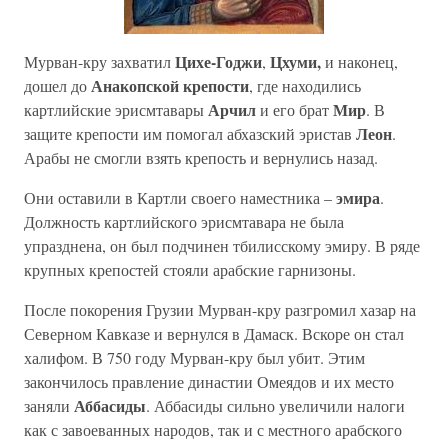
Цихе-Год
жи
Цхуми,
Мурван-кру захватил
,
и наконец,
Анакопской крепости
дошел до
, где находились
Арчил
Мир
картлийские эрисмтавары
и его брат
. В
Леон
защите крепости им помогал абхазский эристав
.
Арабы не смогли взять крепость и вернулись назад.
эмира
Они оставили в Картли своего наместника –
.
Должность картлийского эрисмтавара не была
упразднена, он был подчинен тбилисскому эмиру. В ряде
крупных крепостей стояли арабские гарнизоны.
После покорения Грузии Мурван-кру разгромил хазар на
Северном Кавказе и вернулся в Дамаск. Вскоре он стал
халифом. В 750 году Мурван-кру был убит. Этим
закончилось правление династии Омеядов и их место
Аббасиды
заняли
. Аббасиды сильно увеличили налоги
как с завоеванных народов, так и с местного арабского