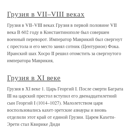
Грузия в VII–VIII веках
Грузия в VII–VIII веках Грузия в первой половине VII
века В 602 году в Константинополе был совершен
военный переворот. Император Маврикий был свергнут
с престола и его место занял сотник (Центурион) Фока.
Иранский шах Хосро II решил отомстить за свергнутого
императора Маврикия,
Грузия в ХІ веке
Грузия в ХІ веке 1. Царь Георгий I. После смерти Баграта
III на царский престол вступил его двенадцатилетний
сын Георгий I (1014–1027). Малолетством царя
воспользовались кахет-эретские азнауры и вновь
отделили этот край от единой Грузии. Царем Кахети-
Эрети стал Квирике Диди