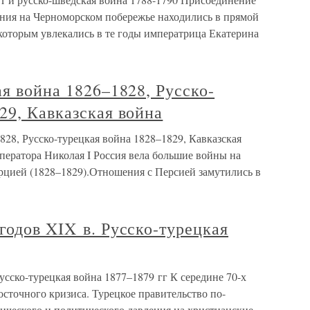
ния на Черноморском побережье находились в прямой
 которым увлекались в те годы императрица Екатерина
ая война 1826–1828, Русско-
29, Кавказская война
828, Русско-турецкая война 1828–1829, Кавказская
ператора Николая I Россия вела большие войны на
урцией (1828–1829).Отношения с Персией замутились в
годов XIX в. Русско-турецкая
усско-турецкая война 1877–1879 гг К середине 70-х
осточного кризиса. Турецкое правительство по-
ческого и политического давления на христианские