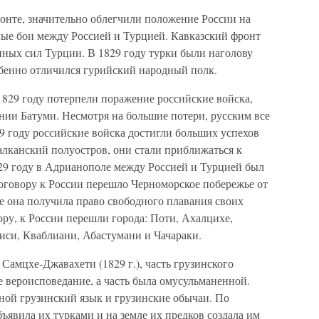
онте, значительно облегчили положение России на
ные бои между Россией и Турцией. Кавказский фронт
нных сил Турции. В 1829 году турки были наголову
обенно отличился гурийский народный полк.
829 году потерпели поражение российские войска,
нии Батуми. Несмотря на большие потери, русским все
29 году российские войска достигли больших успехов
алканский полуостров, они стали приближаться к
829 году в Адрианополе между Россией и Турцией был
оговору к России перешло Черноморское побережье от
е она получила право свободного плавания своих
ору, к России перешли города: Поти, Ахалцихе,
иси, Кваблиани, Абастумани и Чачараки.
 Самцхе-Джавахети (1829 г.), часть грузинского
е вероисповедание, а часть была омусульманенной.
ной грузинский язык и грузинские обычаи. По
явила их турками и на земле их предков создала им