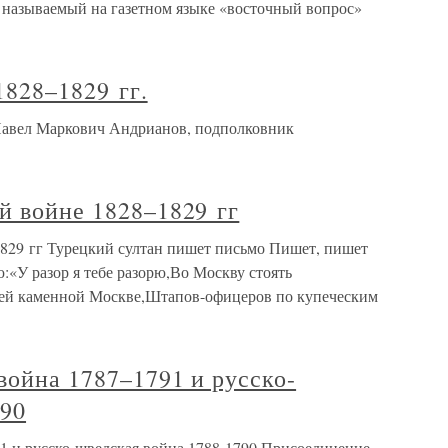
к называемый на газетном языке «восточный вопрос»
1828–1829 гг.
 Павел Маркович Андрианов, подполковник
й войне 1828–1829 гг
1829 гг Турецкий султан пишет письмо Пишет, пишет
«У разор я тебе разорю,Во Москву стоять
сей каменной Москве,Штапов-офицеров по купеческим
 война 1787–1791 и русско-
790
91 и русско-шведская война 1788-1790 Присоединение