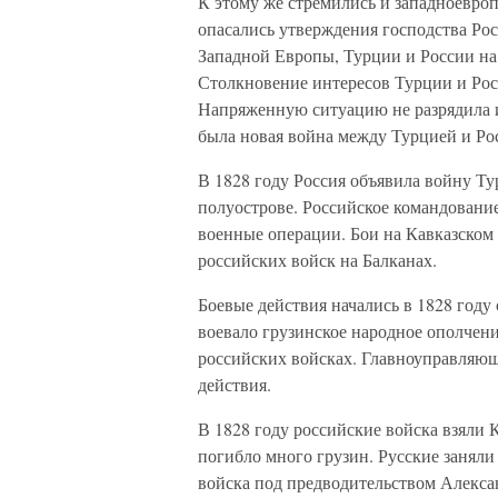
К этому же стремились и западноевроп
опасались утверждения господства Рос
Западной Европы, Турции и России н
Столкновение интересов Турции и Росс
Напряженную ситуацию не разрядила и
была новая война между Турцией и Ро
В 1828 году Россия объявила войну Ту
полуострове. Российское командовани
военные операции. Бои на Кавказско
российских войск на Балканах.
Боевые действия начались в 1828 году
воевало грузинское народное ополчен
российских войсках. Главноуправляющ
действия.
В 1828 году российские войска взяли 
погибло много грузин. Русские заняли
войска под предводительством Алекса