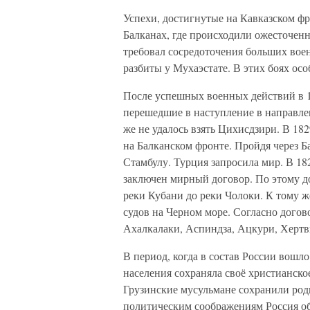
Успехи, достигнутые на Кавказском фр
Балканах, где происходили ожесточен
требовал сосредоточения больших вое
разбиты у Мухаэстате. В этих боях ос
После успешных военных действий в 1
перешедшие в наступление в направле
же не удалось взять Цихисдзири. В 18
на Балканском фронте. Пройдя через Б
Стамбулу. Турция запросила мир. В 1
заключен мирный договор. По этому д
реки Кубани до реки Чолоки. К тому ж
судов на Черном море. Согласно догов
Ахалкалаки, Аспиндза, Ацкури, Хертв
В период, когда в состав России вошло
населения сохраняла своё христианско
Грузинские мусульмане сохранили род
политическим соображениям Россия объ