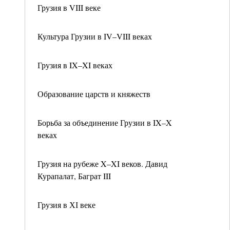
Грузия в VIII веке
Культура Грузии в IV–VIII веках
Грузия в IX–XI веках
Образование царств и княжеств
Борьба за объединение Грузии в IX–X
веках
Грузия на рубеже X–XI веков. Давид
Курапалат, Баграт III
Грузия в ХІ веке