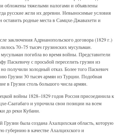
ли обложены тяжелыми налогами и объявлены
огда русские жгли их деревни. Невыносимые условия
 оставить родные места в Самцхе-Джавахети и
сле заключения Адрианопольского договора (1829 г.)
лилось 70–75 тысяч грузинских мусульман.
 мусульман погибла во время войны. Представители
афу Паскевичу с просьбой переселить грузин из
 но получили холодный отказ. Более того Паскевич
ию Грузии 30 тысяч армян из Турции. Подобная
ие в Грузии столь большого числа армян.
урецкой войны 1828–1829 годов Россия присоединила к
цхе-Саатабаго и упрочила свои позиции на всем
ки до реки Кубани.
 Грузии была создана Ахалцихская область, которую
ю губернию в качестве Ахалцихского и