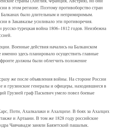
ейские страны (Англия, Франция, Австрия), но они
сии в этом регионе. Поэтому противоборство стран
а Балканах было длительным и непримиримым.
ии в Закавказье усиливало эти противоречия.
 русско-турецкая война 1806–1812 годов. Неизбежна
ссией.
рции. Военные действия начались на Балканском
е именно здесь планировало осуществить главные
м фронте должны были облегчить положение
 сразу же после объявления войны. На стороне России
ие и грузинские генералы и офицеры, находившиеся в
ий Грузией граф Паскевич умело повел боевые
Карс, Поти, Ахалкалаки и Ахалцихе. В боях за Ахалцих
 также и Артаани. В том же 1828 году российские
ндра Чавчавадзе заняли Баязетский пашалык.