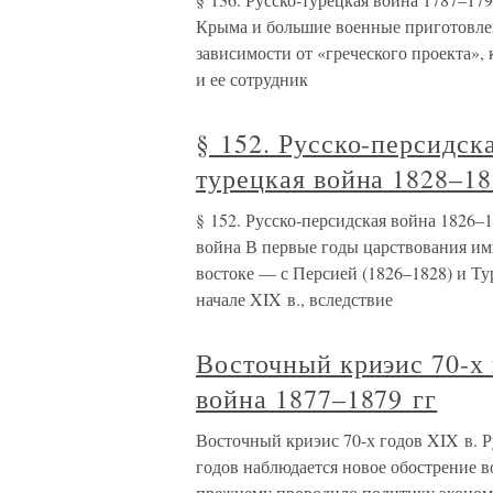
Крыма и большие военные приготовле
зависимости от «греческого проекта»,
и ее сотрудник
§ 152. Русско-персидск
турецкая война 1828–18
§ 152. Русско-персидская война 1826–1
война В первые годы царствования им
востоке — с Персией (1826–1828) и Т
начале XIX в., вследствие
Восточный криэис 70-х 
война 1877–1879 гг
Восточный криэис 70-х годов XIX в. Р
годов наблюдается новое обострение в
прежнему проводило политику экономи