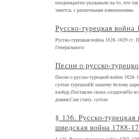
неоднократно указывали на то, что та
тянется, с различными изменениями,
Русско-турецкая война 
Русско-турецкая война 1828–1829 гг.
Генерального
Песни о русско-турецко
Песни о русско-турецкой войне 1828–
султан турецкийК нашему белому царю:
взойду,Поставлю своих солдатовПо в
домам,Сам стану, султан
§ 136. Русско-турецкая
шведская война 1788-1
§ 136. Русско-турецкая война 1787–17