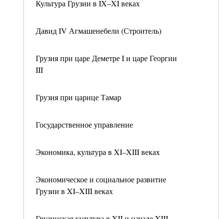
Культура Грузии в IX–XI веках
Давид IV Агмашенебели (Строитель)
Грузия при царе Деметре I и царе Георгии
III
Грузия при царице Тамар
Государственное управление
Экономика, культура в XI–XIII веках
Экономическое и социальное развитие
Грузии в XI–XIII веках
Грузинская культура в XII и начале XIII