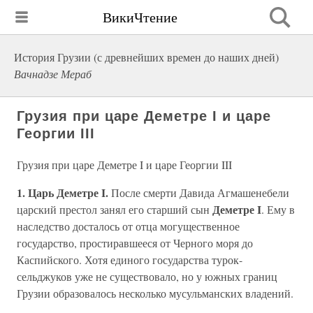
ВикиЧтение
История Грузии (с древнейших времен до наших дней)
Вачнадзе Мераб
Грузия при царе Деметре I и царе
Георгии III
Грузия при царе Деметре I и царе Георгии III
1. Царь Деметре I.
После смерти Давида Агмашенебели
Деметре I
царский престол занял его старший сын
. Ему в
наследство досталось от отца могущественное
государство, простиравшееся от Черного моря до
Каспийского. Хотя единого государства турок-
сельджуков уже не существовало, но у южных границ
Грузии образовалось несколько мусульманских владений.