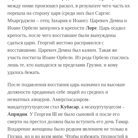
между ними произошел раскол, в результате чего часть их
перешла на сторону царя (среди них был Саргис
Мхаргрдзели – отец Захария и Иоане). Царевич Демна и
Лоре
Иоане Орбели заперлись в крепости
. Царь осадил
крепость, после чего восставшие были вынуждены
сдаться царю. Георгий жестоко расправился с
восставшими. Царевич Демна был казнен. Такая же
участь постигла Иоане Орбели. Из рода Орбели спаслись
лишь те, кто находился за пределами Грузии, и кому
удалось бежать.
После подавления восстания царь назначил на высокие
должности преданных себе людей из средних и
незнатных азнауров. Амирспасаларом-
Кубасар
мандатуртухуцесом стал
, а мсахуртухуцесом –
Апридон
. У Георгия III не было сыновей и после его
смерти на престол должна была вступить его дочь Тамар.
Воцарение женщины было редким явлением не только в
Грузии, но и во всем мире. Чтобы избежать трудностей в