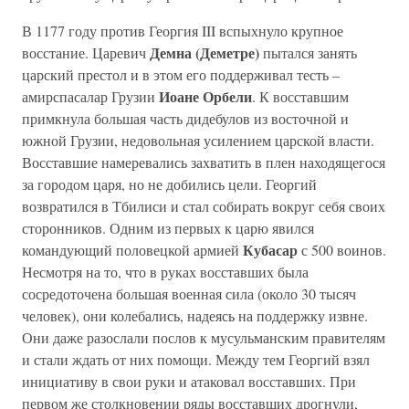
В 1177 году против Георгия III вспыхнуло крупное
Демна (Демет
ре)
восстание. Царевич
пытался занять
царский престол и в этом его поддерживал тесть –
Иоане Орбели
амирспасалар Грузии
. К восставшим
примкнула большая часть дидебулов из восточной и
южной Грузии, недовольная усилением царской власти.
Восставшие намеревались захватить в плен находящегося
за городом царя, но не добились цели. Георгий
возвратился в Тбилиси и стал собирать вокруг себя своих
сторонников. Одним из первых к царю явился
Кубасар
командующий половецкой армией
с 500 воинов.
Несмотря на то, что в руках восставших была
сосредоточена большая военная сила (около 30 тысяч
человек), они колебались, надеясь на поддержку извне.
Они даже разослали послов к мусульманским правителям
и стали ждать от них помощи. Между тем Георгий взял
инициативу в свои руки и атаковал восставших. При
первом же столкновении ряды восставших дрогнули,