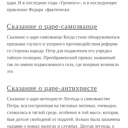
царя. И в последние годы «Грозного», и в последующее
правление Федора «фактически
Сказание о царе-самозванце
Сказание о царе-самозванце Когда стали обнаруживаться
признаки глухого и упорного противодействия реформе
со стороны народа. Петр для подавления его учредил
тайную полицию, Преображенский приказ, названный
так по имени подмосковного села, где впервые возникло
это
Сказание о царе-антихристе
Сказание о царе-антихристе Легенда о самозванстве
Петра, вся построенная на тягловых мотивах, очевидно,
сложилась в тяглой среде, особенно в той массе, которая,
быв дотоле свободной от податей, больно была захвачена
указами о новых налогах и службах. Другая легенда, о