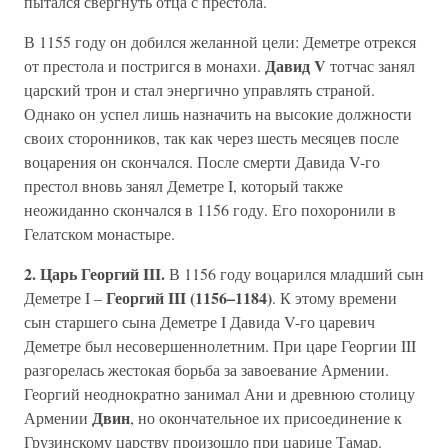
пытался свергнуть отца с престола.
В 1155 году он добился желанной цели: Деметре отрекся
Давид V
от престола и постригся в монахи.
тотчас занял
царский трон и стал энергично управлять страной.
Однако он успел лишь назначить на высокие должности
своих сторонников, так как через шесть месяцев после
воцарения он скончался. После смерти Давида V-го
престол вновь занял Деметре I, который также
неожиданно скончался в 1156 году. Его похоронили в
Гелатском монастыре.
2. Царь Георгий III.
В 1156 году воцарился младший сын
Георгий III (1156–1184)
Деметре I –
. К этому времени
сын старшего сына Деметре I Давида V-го царевич
Деметре был несовершеннолетним. При царе Георгии III
разгорелась жестокая борьба за завоевание Армении.
Георгий неоднократно занимал Ани и древнюю столицу
Двин
Армении
, но окончательное их присоединение к
Грузинскому царству произошло при царице Тамар.