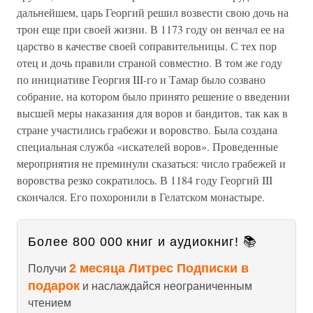
дальнейшем, царь Георгий решил возвести свою дочь на
трон еще при своей жизни. В 1173 году он венчал ее на
царство в качестве своей соправительницы. С тех пор
отец и дочь правили страной совместно. В том же году
по инициативе Георгия III-го и Тамар было созвано
собрание, на котором было принято решение о введении
высшей меры наказания для воров и бандитов, так как в
стране участились грабежи и воровство. Была создана
специальная служба «искателей воров». Проведенные
мероприятия не преминули сказаться: число грабежей и
воровства резко сократилось. В 1184 году Георгий III
скончался. Его похоронили в Гелатском монастыре.
Более 800 000 книг и аудиокниг! 📚
2 месяца Литрес Подписки в
Получи
подарок
и наслаждайся неограниченным
чтением