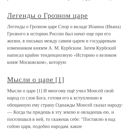
Легенды о Грозном царе
Легенды о Грозном царе Спор о вкладе Иоанна (Ивана)
Грозного в историю России был начат еще при его
жизни, в письмах между самим царем и государевым
изменником князем А. М. Курбским. Затем Курбский
написал крайне тенденциозную «Историю о великом
князе Московском», которую
Мысли о царе [1]
Мысли о царе [1] И многому ещё учил Моисей свой
народ со слов Бога, готовя его к вступлению в
обещанную ему страну.Однажды Моисей сказал народу:
— Когда ты придешь в эту землю и овладеешь ею, и
поселишься в ней, то скажешь себе: "Поставлю я над
собою царя, подобно народам, какие