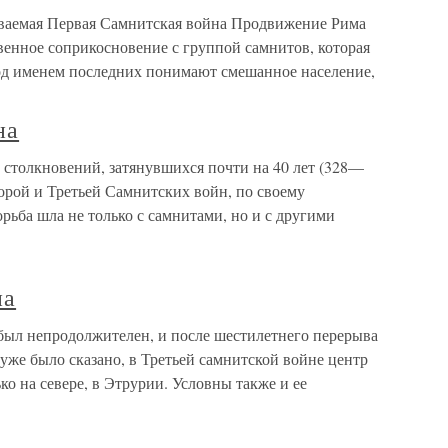
ываемая Первая Самнитская война Продвижение Рима
венное сопри­косновение с группой самнитов, которая
Под именем последних понимают смешанное население,
на
 столкновений, затянувшихся почти на 40 лет (328—
торой и Третьей Самнитских войн, по своему
рьба шла не только с самнитами, но и с другими
на
был непродолжителен, и после шестилетнего перерыва
уже было сказано, в Третьей сам­нитской войне центр
ько на севере, в Этрурии. Условны также и ее