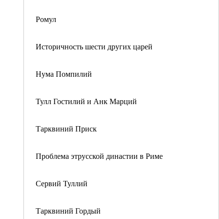
Ромул
Историчность шести других царей
Нума Помпилий
Тулл Гостилий и Анк Марций
Тарквиний Приск
Проблема этрусской династии в Риме
Сервий Туллий
Тарквиний Гордый