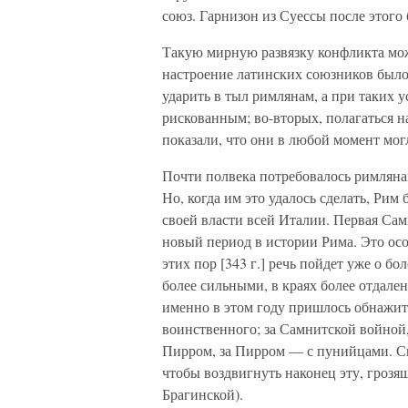
союз. Гарнизон из Суессы после этого 
Такую мирную развязку конфликта мож
настроение латинских союзников было
ударить в тыл римлянам, а при таких 
рискованным; во-вто­рых, полагаться 
показали, что они в любой момент мог
Почти полвека потребовалось римлянам
Но, когда им это удалось сделать, Ри
своей власти всей Италии. Первая Сам
новый период в истории Рима. Это осо
этих пор [343 г.] речь пойдет уже о бо
бо­лее сильными, в краях более отдале
именно в этом году пришлось обнажит
воинственного; за Сам­нитской войной
Пирром, за Пирром — с пунийцами. Ск
чтобы воздвигнуть наконец эту, грозящ
Брагинской).