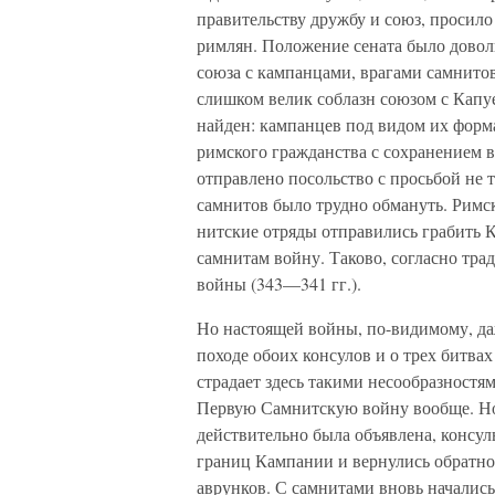
правительству дружбу и союз, просило
римлян. Положение сената было до­вол
союза с кампанцами, врагами самнитов
слишком велик соблазн союзом с Капу
найден: кампанцев под видом их форм
римского гражданства с сохранением 
отправлено посольство с просьбой не 
самнитов было трудно обмануть. Римск
нитские отряды отправились грабить К
самнитам войну. Таково, согласно тр
войны (343—341 гг.).
Но настоящей войны, по-видимому, даж
походе обоих консулов и о трех битва
страдает здесь такими несо­образност
Первую Сам­нитскую войну вообще. Но 
действительно была объявлена, консул
границ Кампании и вернулись обратно,
аврунков. С самнитами вновь началис