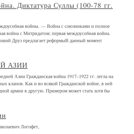
йна. Диктатура Суллы (100-78 гг.
доусобная войны. — Война с союзниками и полное
вая война с Митридатом; первая междоусобная война.
) Ливий Друз предлагает реформыВ данный момент
Й АЗИИ
й Азии Гражданская война 1917–1922 гг. легла на
ых кланов. Как и во всякой Гражданской войне, в ней
одной армии в другую. Примером может стать хотя бы
ии
колаевич Логофет,