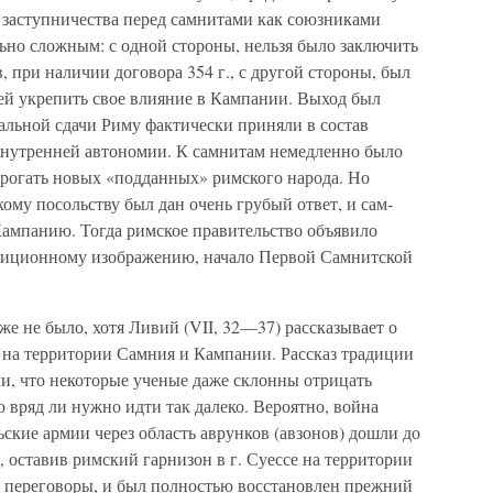
 заступниче­ства перед самнитами как союзниками
ьно сложным: с одной стороны, нельзя было заключить
, при наличии договора 354 г., с другой стороны, был
ей укрепить свое влияние в Кам­пании. Выход был
альной сдачи Риму фактически приняли в состав
внут­ренней автономии. К самнитам немедленно было
трогать новых «подданных» римского народа. Но
ому посольству был дан очень грубый ответ, и сам­
ампанию. Тогда римское правитель­ство объявило
адиционному изображе­нию, начало Первой Самнитской
е не было, хотя Ливий (VII, 32—37) рассказывает о
х на терри­тории Самния и Кампании. Рассказ традиции
ями, что некоторые ученые даже склонны отрицать
вряд ли нужно идти так далеко. Вероятно, вой­на
ьские армии через область аврунков (авзонов) дошли до
 оста­вив римский гарнизон в г. Суессе на территории
ь переговоры, и был полностью восстановлен прежний