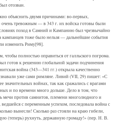
был отозван.
но объяснить двумя причинами: во-первых,
 очень тревожным — в 343 г. их войска готовы были
услови­ях поход в Самний и Кампанию был чрезвычайно
на кампанцев тоже было нельзя — дальнейшие события
ли изменить Риму[98].
, чтобы полностью оправить­ся от галльского погрома.
м был готов к решению глобальной задачи подчинения
нитская война (343—341 гг.) открыла каче­ственно
знавали уже сами римляне. Ливий (VII, 29) пишет: «С
лее значительных войнах, так как сражались с врагами
нных и по времени много доль­ше. Дело в том, что
ь мечи против самнитов, племени многолюдного и
, ведшейся с переменным успехом, последовала вой­на с
олько вынесли! Сколько раз стояли на краю гибели,
ую (теперь) рухнуть, державную громаду!» (пер. Н. В.