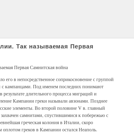
лии. Так называемая Первая
ваемая Первая Самнитская война
о его в непосредственное сопри­косновение с группой
, и с кампанцами. Под именем последних понимают
 в результате длительного процесса миграций и
ление Кампании греки называли авзонами. Позднее
усские элементы. Во второй половине V в. глав­ный
 захвачен самнитами, спустив­шимися к побережью с
евнейшая гре­ческая колония в Италии, скоро
м оплотом греков в Кампании остался Неаполь.