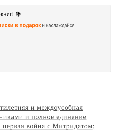
книг! 📚
писки в подарок
и наслаждайся
илетняя и междоусобная
никами и полное единение
 первая война с Митридатом;