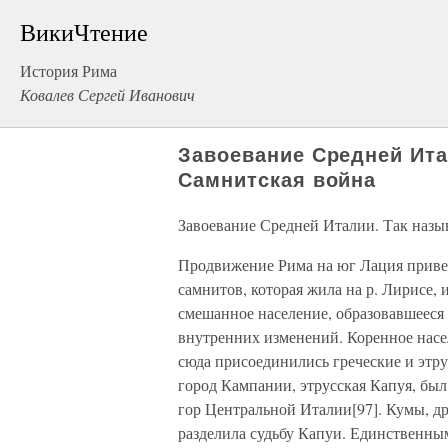
ВикиЧтение
История Рима
Ковалев Сергей Иванович
Завоевание Средней Ита
Самнитская война
Завоевание Средней Италии. Так назы
Продвижение Рима на юг Лация привел
самнитов, которая жила на р. Лирисе
смешанное население, образовавшее­ся
внутренних изменений. Коренное насе
сюда при­соединились греческие и этр
город Кампании, этрусская Капуя, был
гор Центральной Италии[97]. Кумы, др
разделила судьбу Капуи. Единственны