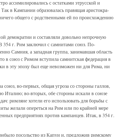
тро ассимилировались с остатками этрусской и
. Так в Кампании образовалась правящая аристокра­
 ничего общего с родственными ей по происхождению
ной демократии и составляли до­вольно непрочную
354 г. Рим за­ключил с самнитами союз. По-
енно Самния, а западная группа, занимавшая область
что в союз с Римом вступила самнитская федерация в
ки в эту эпоху был еще невозможен ни для Рима, ни
 союз, во-первых, общая угро­за со стороны галлов,
 Италию; во-вторых, обе стороны искали в союзе
адач: римляне хотели его использовать для борьбы с
ниты желали опереться на Рим или по крайней мере
оенных предприятиях против кампанцев. Итак, в 354 г.
 прибыло посольство из Капуи и, предложив римскому