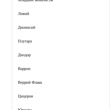
Ливий
Дионисий
Плутарх
Диодор
Варрон
Веррий Флакк
Цицерон
Юристы