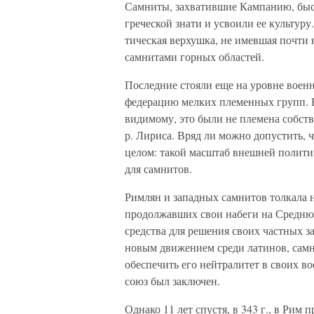
Самниты, захватившие Кам­панию, быс
греческой знати и усвоили ее культуру
тическая верхушка, не имевшая почти
самнитами горных областей.
Последние стояли еще на уровне воен
федерацию мелких племенных групп. В 
видимому, это были не племена собств
р. Лириса. Вряд ли мож­но допустить, 
це­лом: такой масштаб внешней полити
для самнитов.
Римлян и западных самнитов толкала на
продолжавших свои набеги на Среднюю
средства для решения своих част­ных з
новым движени­ем среди латинов, сам
обеспечить его нейтралитет в своих в
союз был заключен.
Однако 11 лет спустя, в 343 г., в Рим