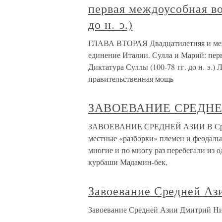
первая междоусобная во
до н. э.)
ГЛАВА ВТОРАЯ Двадцатилетняя и меж
единение Италии. Сулла и Марий: пер
Диктатура Суллы (100-78 гг. до н. э.
правительственная мощь
ЗАВОЕВАНИЕ СРЕДНЕ
ЗАВОЕВАНИЕ СРЕДНЕЙ АЗИИ В Средне
местные «разборки» племен и феодальн
многие и по многу раз перебегали из 
курбаши Мадамин-бек,
Завоевание Средней Аз
Завоевание Средней Азии Дмитрий Ни