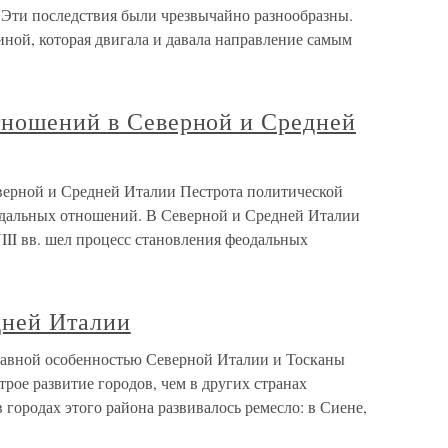
 Эти последствия были чрезвычайно разнообразны.
ной, которая двигала и давала направление самым
тношений в Северной и Средней
верной и Средней Италии Пестрота политической
одальных отношений. В Северной и Средней Италии
II вв. шел процесс становления феодальных
дней Италии
лавной особенностью Северной Италии и Тосканы
трое развитие городов, чем в других странах
 городах этого района развивалось ремесло: в Сиене,