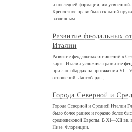
и последней формации, им усвоенной.
Крепостное право было скрытой пружи
различным
Развитие феодальных о
Италии
Развитие феодальных отношений в Се
карты Италии усложняла развитие фе
при лангобардах на протяжении VI—VI
отношений. Лангобарды,
Города Северной и Сре
Города Северной и Средней Италии Г
было более раннее и гораздо более быс
средневековой Европы. В XI—XII вв. в
Пизе, Флоренции,