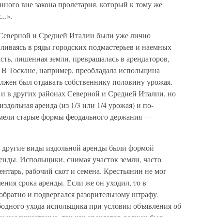
нного вне закона пролетария, который к тому же
..».
н Северной и Средней Италии были уже лично
 вливаясь в ряды городских подмастерьев и наемных
асть, лишенная земли, превращалась в арендаторов,
 В Тоскане, например, преобладала испольщина
олжен был отдавать собственнику половину урожая.
и в других районах Северной и Средней Италии, но
здольная аренда (из 1/3 или 1/4 урожая) и по-
мели старые формы феодального держания —
и другие виды издольной аренды были формой
енды. Испольщики, снимая участок земли, часто
ентарь, рабочий скот и семена. Крестьянин не мог
ения срока аренды. Если же он уходил, то в
обратно и подвергался разорительному штрафу.
одного ухода испольщика при условии объявления об