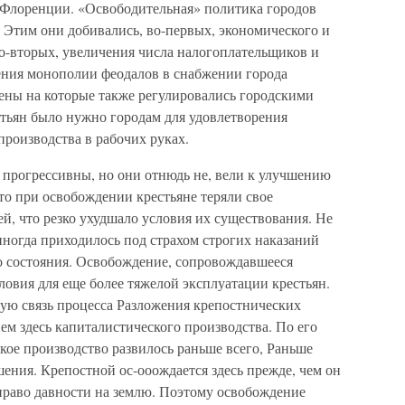
 Флоренции. «Освободительная» политика городов
 Этим они добивались, во-первых, экономического и
во-вторых, увеличения числа налогоплательщиков и
ения монополии феодалов в снабжении города
ены на которые также регулировались городскими
стьян было нужно городам для удовлетворения
роизводства в рабочих руках.
 прогрессивны, но они отнюдь не, вели к улучшению
что при освобождении крестьяне теряли свое
й, что резко ухудшало условия их существования. Не
иногда приходилось под страхом строгих наказаний
го состояния. Освобождение, сопровождавшееся
ловия для еще более тяжелой эксплуатации крестьян.
ную связь процесса Разложения крепостнических
м здесь капиталистического производства. По его
ское производство развилось раньше всего, Раньше
ения. Крепостной ос-ооождается здесь прежде, чем он
 право давности на землю. Поэтому освобождение