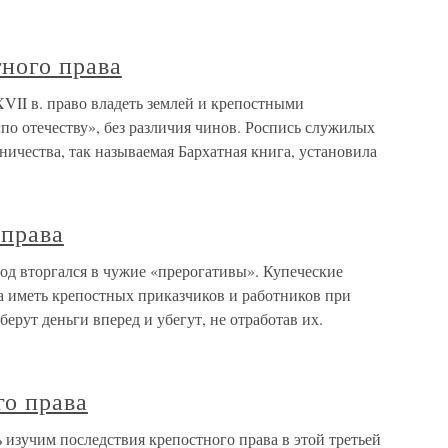
ного права
VII в. право владеть землей и крепостными
о отечеству», без различия чинов. Роспись служилых
ничества, так называемая Бархатная книга, установила
 права
род вторгался в чужие «прерогативы». Купеческие
а иметь крепостных приказчиков и работников при
ерут деньги вперед и убегут, не отработав их.
го права
 изучим последствия крепостного права в этой третьей