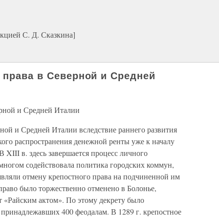
кцией С. Д. Сказкина]
 права в Северной и Средней
ерной и Средней Италии
рной и Средней Италии вследствие раннего развития
ого распространения денежной ренты уже к началу
В XIII в. здесь завершается процесс личного
 многом содействовала политика городских коммун,
вляли отмену крепостного права на подчиненной им
 право было торжественно отменено в Болонье,
т «Райским актом». По этому декрету было
 принадлежавших 400 феодалам. В 1289 г. крепостное