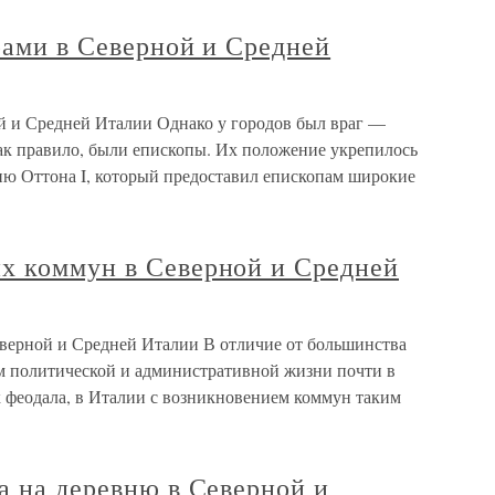
рами в Северной и Средней
ой и Средней Италии Однако у городов был враг —
ак правило, были епископы. Их положение укрепилось
лию Оттона I, который предоставил епископам широкие
х коммун в Северной и Средней
верной и Средней Италии В отличие от большинства
ом политической и административной жизни почти в
к феодала, в Италии с возникновением коммун таким
а на деревню в Северной и