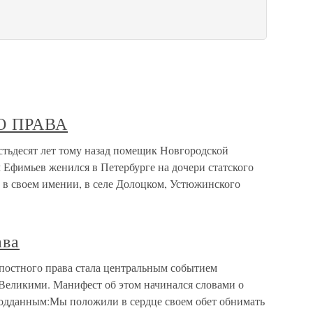
О ПРАВА
сят лет тому назад помещик Новгородской
Ефимьев женился в Петербурге на дочери статского
ей в своем имении, в селе Долоцком, Устюжинского
ава
постного права стала центральным событием
Великими. Манифест об этом начинался словами о
 подданным:Мы положили в сердце своем обет обнимать