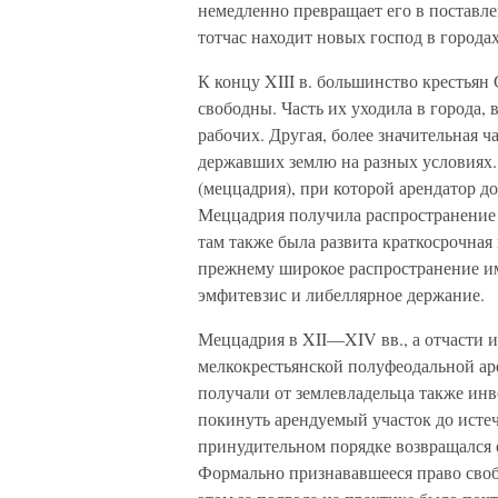
немедленно превращает его в поставле
тотчас находит новых господ в городах.
К концу XIII в. большинство крестья
свободны. Часть их уходила в города,
рабочих. Другая, более значительная ч
державших землю на разных условиях.
(меццадрия), при которой арендатор д
Меццадрия получила распространение 
там также была развита краткосрочная и
прежнему широкое распространение и
эмфитевзис и либеллярное держание.
Меццадрия в XII—XIV вв., а отчасти 
мелкокрестьянской полуфеодальной ар
получали от землевладельца также инв
покинуть арендуемый участок до истеч
принудительном порядке возвращался 
Формально признававшееся право своб