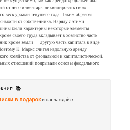
ти неосуществимо, так как арендатор должен был
ый от него инвентарь, ликвидировать свою
ого весь урожай текущего года. Таким образом
исимости от собственника. Наряду с этими
щины были характерны некоторые элементы
роме своего труда вкладывает в хозяйство часть
нник кроме земли — другую часть капитала в виде
 Поэтому К. Маркс считал издольную аренду
ого хозяйства от феодальной к капиталистической.
льных отношений подрывали основы феодального
книг! 📚
писки в подарок
и наслаждайся