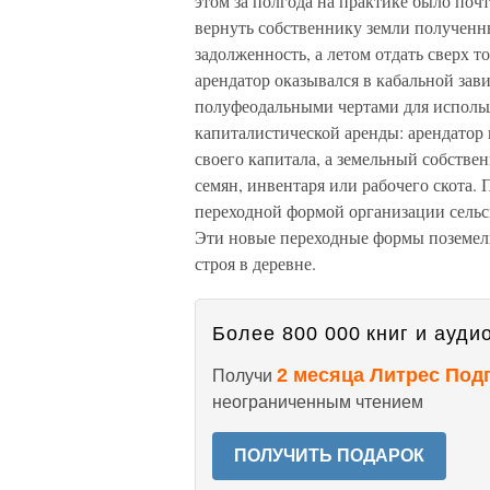
этом за полгода на практике было поч
вернуть собственнику земли полученн
задолженность, а летом отдать сверх т
арендатор оказывался в кабальной зав
полуфеодальными чертами для исполь
капиталистической аренды: арендатор к
своего капитала, а земельный собстве
семян, инвентаря или рабочего скота.
переходной формой организации сельск
Эти новые переходные формы поземе
строя в деревне.
Более 800 000 книг и аудио
2 месяца Литрес Под
Получи
неограниченным чтением
ПОЛУЧИТЬ ПОДАРОК