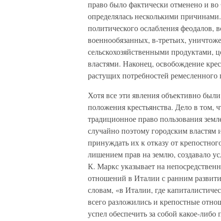
право было фактически отменено и во
определялась несколькими причинами.
политического ослабления феодалов, 
военнообязанных, в-третьих, уничтож
сельскохозяйственными продуктами, ц
властями. Наконец, освобождение кре
растущих потребностей ремесленного п
Хотя все эти явления объективно были
положения крестьянства. Дело в том, 
традиционное право пользования земле
случайно поэтому городским властям 
принуждать их к отказу от крепостно
лишением прав на землю, создавало ус
К. Маркс указывает на непосредствен
отношений в Италии с ранним развитие
словам, «в Италии, где капиталистиче
всего разложились и крепостные отнош
успел обеспечить за собой какое-либо