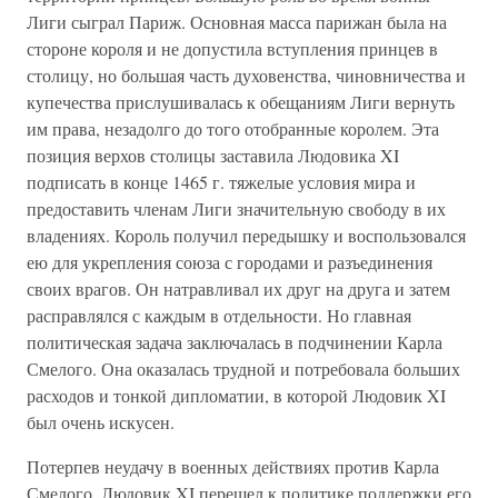
Лиги сыграл Париж. Основная масса парижан была на
стороне короля и не допустила вступления принцев в
столицу, но большая часть духовенства, чиновничества и
купечества прислушивалась к обещаниям Лиги вернуть
им права, незадолго до того отобранные королем. Эта
позиция верхов столицы заставила Людовика XI
подписать в конце 1465 г. тяжелые условия мира и
предоставить членам Лиги значительную свободу в их
владениях. Король получил передышку и воспользовался
ею для укрепления союза с городами и разъединения
своих врагов. Он натравливал их друг на друга и затем
расправлялся с каждым в отдельности. Но главная
политическая задача заключалась в подчинении Карла
Смелого. Она оказалась трудной и потребовала больших
расходов и тонкой дипломатии, в которой Людовик XI
был очень искусен.
Потерпев неудачу в военных действиях против Карла
Смелого, Людовик XI перешел к политике поддержки его