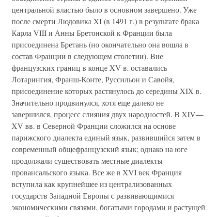
центральной властью было в основном завершено. Уже
после смерти Людовика XI (в 1491 г.) в результате брака
Карла VIII и Анны Бретонской к Франции была
присоединена Бретань (но окончательно она вошла в
состав Франции в следующем столетии). Вне
французских границ в конце XV в. оставались
Лотарингия, Франш-Конте, Руссильон и Савойя,
присоединение которых растянулось до середины XIX в.
Значительно продвинулся, хотя еще далеко не
завершился, процесс слияния двух народностей. В XIV—
XV вв. в Северной Франции сложился на основе
парижского диалекта единый язык, развившийся затем в
современный общефранцузский язык; однако на юге
продолжали существовать местные диалекты
провансальского языка. Все же в XVI век Франция
вступила как крупнейшее из централизованных
государств Западной Европы с развивающимися
экономическими связями, богатыми городами и растущей