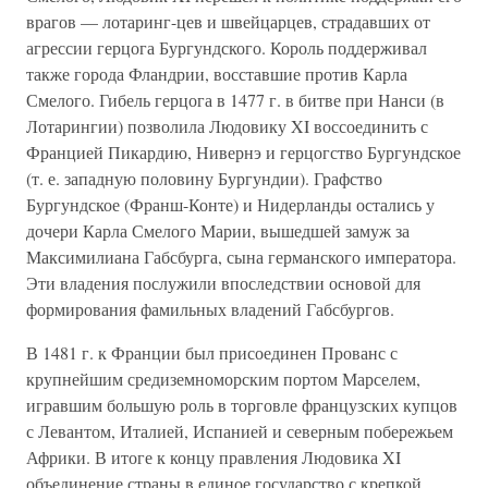
врагов — лотаринг-цев и швейцарцев, страдавших от
агрессии герцога Бургундского. Король поддерживал
также города Фландрии, восставшие против Карла
Смелого. Гибель герцога в 1477 г. в битве при Нанси (в
Лотарингии) позволила Людовику XI воссоединить с
Францией Пикардию, Нивернэ и герцогство Бургундское
(т. е. западную половину Бургундии). Графство
Бургундское (Франш-Конте) и Нидерланды остались у
дочери Карла Смелого Марии, вышедшей замуж за
Максимилиана Габсбурга, сына германского императора.
Эти владения послужили впоследствии основой для
формирования фамильных владений Габсбургов.
В 1481 г. к Франции был присоединен Прованс с
крупнейшим средиземноморским портом Марселем,
игравшим большую роль в торговле французских купцов
с Левантом, Италией, Испанией и северным побережьем
Африки. В итоге к концу правления Людовика XI
объединение страны в единое государство с крепкой