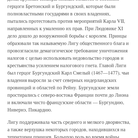
герцоги Бретонский и Бургундский, которые были
полновластными государями в своих владениях,
пытались протестовать против мероприятий Карла VII,
направленных к умалению их прав. При Людовике XI
дело дошло до вооруженной борьбы с королем. Принцы
образовали так называемую Лигу общественного блага и
провозгласили демагогическое требование уничтожения
налогов с целью использовать недовольство городов и
крестьянства усилением налогового гнета. Главой Лиги
был герцог Бургундский Карл Смелый (1467—1477), чьи
владения выросли за счет северных нидерландских
провинций и областей по Рейну. Бургундские земли
простирались с северо-востока Франции почти до Лиона
и включали чисто французские области — Бургундию,
Нивернэ, Пикардию.
Лигу поддерживала часть среднего и мелкого дворянства,
а также верхушка некоторых городов, находившихся на
территории принцев. Большую роль во время войны