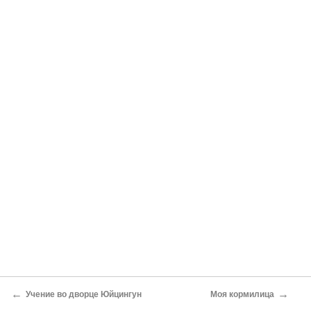
←
→
Учение во дворце Юйцингун
Моя кормилица