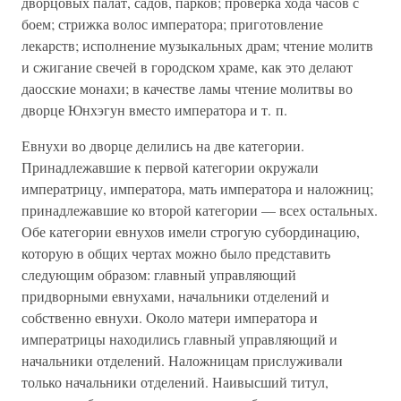
дворцовых палат, садов, парков; проверка хода часов с
боем; стрижка волос императора; приготовление
лекарств; исполнение музыкальных драм; чтение молитв
и сжигание свечей в городском храме, как это делают
даосские монахи; в качестве ламы чтение молитвы во
дворце Юнхэгун вместо императора и т. п.
Евнухи во дворце делились на две категории.
Принадлежавшие к первой категории окружали
императрицу, императора, мать императора и наложниц;
принадлежавшие ко второй категории — всех остальных.
Обе категории евнухов имели строгую субординацию,
которую в общих чертах можно было представить
следующим образом: главный управляющий
придворными евнухами, начальники отделений и
собственно евнухи. Около матери императора и
императрицы находились главный управляющий и
начальники отделений. Наложницам прислуживали
только начальники отделений. Наивысший титул,