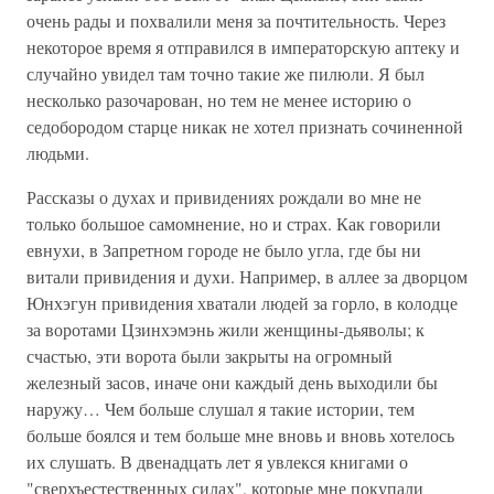
очень рады и похвалили меня за почтительность. Через
некоторое время я отправился в императорскую аптеку и
случайно увидел там точно такие же пилюли. Я был
несколько разочарован, но тем не менее историю о
седобородом старце никак не хотел признать сочиненной
людьми.
Рассказы о духах и привидениях рождали во мне не
только большое самомнение, но и страх. Как говорили
евнухи, в Запретном городе не было угла, где бы ни
витали привидения и духи. Например, в аллее за дворцом
Юнхэгун привидения хватали людей за горло, в колодце
за воротами Цзинхэмэнь жили женщины-дьяволы; к
счастью, эти ворота были закрыты на огромный
железный засов, иначе они каждый день выходили бы
наружу… Чем больше слушал я такие истории, тем
больше боялся и тем больше мне вновь и вновь хотелось
их слушать. В двенадцать лет я увлекся книгами о
"сверхъестественных силах", которые мне покупали