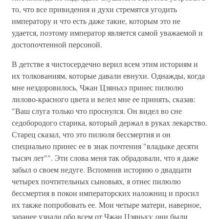
то, что все привидения и духи стремятся угодить
императору и что есть даже такие, которым это не
удается, поэтому император является самой уважаемой и
достопочтенной персоной.
В детстве я чистосердечно верил всем этим историям и
их толкованиям, которые давали евнухи. Однажды, когда
мне нездоровилось, Чжан Цзяньхэ принес пилюлю
лилово-красного цвета и велел мне ее принять, сказав:
"Ваш слуга только что проснулся. Он видел во сне
седобородого старика, который держал в руках лекарство.
Старец сказал, что это пилюля бессмертия и он
специально принес ее в знак почтения "владыке десяти
тысяч лет"". Эти слова меня так обрадовали, что я даже
забыл о своем недуге. Вспомнив историю о двадцати
четырех почтительных сыновьях, я отнес пилюлю
бессмертия в покои императорских наложниц и просил
их также попробовать ее. Мои четыре матери, наверное,
заранее узнали обо всем от Чжан Цзяньхэ; они были