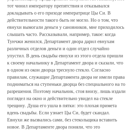
тот чинил императору препятствия и отказывался
докладывать о его приходе императрице Цы Си. В
действительности такого быть не могло. Но о том, что
евнухи вымогали деньги у сановников, мне приходилось
слышать часто. Рассказывали, например, такое: когда
Тунчжи женился, Департамент двора дарил евнухам
различных отделов деньги и один отдел случайно
упустил. В день свадьбы евнухи из этого отдела пришли
к своему начальнику в Департамент двора и сказали, что
в одном из окон дворца треснуло стекло. Согласно
правилам, служащие Департамента двора не имели права
подниматься на ступеньки дворца без специального на то
разрешения. Поэтому начальник, стоя внизу, лишь издали
поглядел на окно и действительно увидел на стекле
трещину. Душа его ушла в пятки: это плохая примета
вдень свадьбы. Если узнает Цы Си, будет скандал.
Евнухи же вызвались сами, без стекольщика вставить
новое. В Департаменте двора поняли, что это