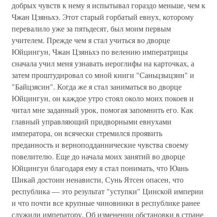
добрых чувств к нему я испытывал гораздо меньше, чем к
Чжан Цзяньхэ. Этот старый горбатый евнух, которому
перевалило уже за пятьдесят, был моим первым
учителем. Прежде чем я стал учиться во дворце
Юйцингун, Чжан Цзяньхэ по велению императрицы
сначала учил меня узнавать иероглифы на карточках, а
затем проштудировал со мной книги "Саньцзыцзин" и
"Байцзясин". Когда же я стал заниматься во дворце
Юйцингун, он каждое утро стоял около моих покоев и
читал мне заданный урок, помогая запомнить его. Как
главный управляющий придворными евнухами
императора, он всячески стремился проявить
преданность и верноподданнические чувства своему
повелителю. Еще до начала моих занятий во дворце
Юйцингун благодаря ему я стал понимать, что Юань
Шикай достоин ненависти, Сунь Ятсен опасен, что
республика — это результат "уступки" Цинской империи
и что почти все крупные чиновники в республике ранее
служили императору. Об изменении обстановки в стране