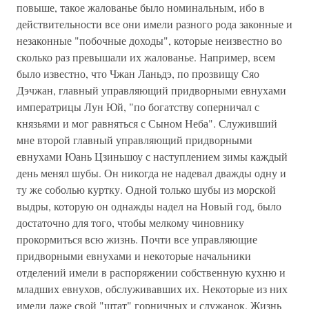
повыше, такое жалованье было номинальным, ибо в
действительности все они имели разного рода законные и
незаконные "побочные доходы", которые неизвестно во
сколько раз превышали их жалованье. Например, всем
было известно, что Чжан Ланьдэ, по прозвищу Сяо
Дэчжан, главный управляющий придворными евнухами
императрицы Лун Юй, "по богатству соперничал с
князьями и мог равняться с Сыном Неба". Служивший
мне второй главный управляющий придворными
евнухами Юань Цзиньшоу с наступлением зимы каждый
день менял шубы. Он никогда не надевал дважды одну и
ту же соболью куртку. Одной только шубы из морской
выдры, которую он однажды надел на Новый год, было
достаточно для того, чтобы мелкому чиновнику
прокормиться всю жизнь. Почти все управляющие
придворными евнухами и некоторые начальники
отделений имели в распоряжении собственную кухню и
младших евнухов, обслуживавших их. Некоторые из них
имели даже свой "штат" горничных и служанок. Жизнь