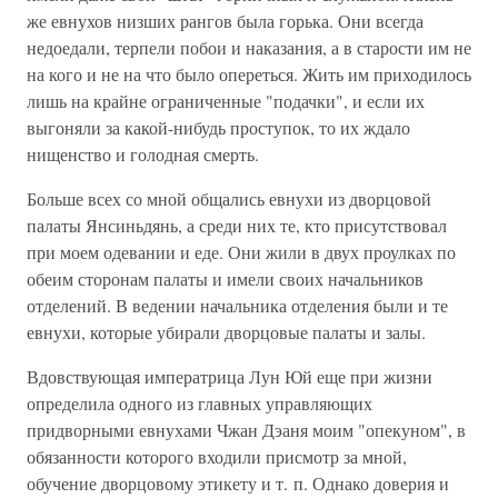
же евнухов низших рангов была горька. Они всегда
недоедали, терпели побои и наказания, а в старости им не
на кого и не на что было опереться. Жить им приходилось
лишь на крайне ограниченные "подачки", и если их
выгоняли за какой-нибудь проступок, то их ждало
нищенство и голодная смерть.
Больше всех со мной общались евнухи из дворцовой
палаты Янсиньдянь, а среди них те, кто присутствовал
при моем одевании и еде. Они жили в двух проулках по
обеим сторонам палаты и имели своих начальников
отделений. В ведении начальника отделения были и те
евнухи, которые убирали дворцовые палаты и залы.
Вдовствующая императрица Лун Юй еще при жизни
определила одного из главных управляющих
придворными евнухами Чжан Дэаня моим "опекуном", в
обязанности которого входили присмотр за мной,
обучение дворцовому этикету и т. п. Однако доверия и