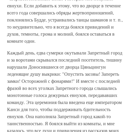
евнухи. Если добавить к этому, что во дворце в течение
всего года совершались обряды жертвоприношений,
поклонялись Будде, устраивались танцы шаманов и т. п.,
то неудивительно, что я всегда боялся привидений и
духов, темноты, грома и молний, боялся оставаться в
комнате один.
Каждый день, едва сумерки окутывали Запретный город
и за воротами скрывался последний посетитель, тишину
нарушали Доносившиеся от дворца Цяньцингун
леденящие душу выкрики: "Опустить засовы! Запереть
замки! Осторожней с фонарями!" И вместе с последней
фразой во всех уголках Запретного города слышались
монотонные голоса дежурных евнухов, передававших
команду. Эта церемония была введена еще императором
Канси для того, чтобы поддерживать бдительность
евнухов. Она наполняла Запретный город какой-то
таинственностью. Я боялся выйти из комнаты, и мне
казалось, что все духи и привидения из рассказов моих