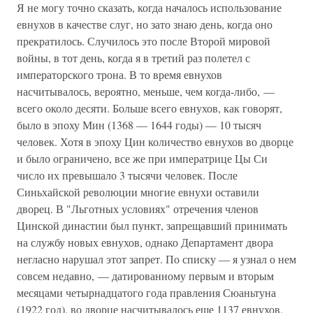
Я не могу точно сказать, когда началось использование
евнухов в качестве слуг, но зато знаю день, когда оно
прекратилось. Случилось это после Второй мировой
войны, в тот день, когда я в третий раз полетел с
императорского трона. В то время евнухов
насчитывалось, вероятно, меньше, чем когда-либо, —
всего около десяти. Больше всего евнухов, как говорят,
было в эпоху Мин (1368 — 1644 годы) — 10 тысяч
человек. Хотя в эпоху Цин количество евнухов во дворце
и было ограничено, все же при императрице Цы Си
число их превышало 3 тысячи человек. После
Синьхайской революции многие евнухи оставили
дворец. В "Льготных условиях" отречения членов
Цинской династии был пункт, запрещавший принимать
на службу новых евнухов, однако Департамент двора
негласно нарушал этот запрет. По списку — я узнал о нем
совсем недавно, — датированному первым и вторым
месяцами четырнадцатого года правления Сюаньтуна
(1922 год), во дворце насчитывалось еще 1137 евнухов.