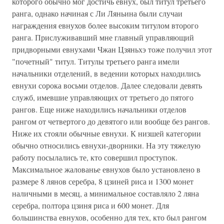
которого обычно мог достичь евнух, был титул третьего
ранга, однако начиная с Ли Ляньина были случаи
награждения евнухов более высоким титулом второго
ранга. Прислуживавший мне главный управляющий
придворными евнухами Чжан Цзяньхэ тоже получил этот
"почетный" титул. Титулы третьего ранга имели
начальники отделений, в ведении которых находились
евнухи сорока восьми отделов. Далее следовали девять
служб, имевшие управляющих от третьего до пятого
рангов. Еще ниже находились начальники отделов
рангом от четвертого до девятого или вообще без рангов.
Ниже их стояли обычные евнухи. К низшей категории
обычно относились евнухи-дворники. На эту тяжелую
работу посылались те, кто совершил проступок.
Максимальное жалованье евнухов было установлено в
размере 8 лянов серебра, 8 цзиней риса и 1300 монет
наличными в месяц, а минимальное составляло 2 ляна
серебра, полтора цзиня риса и 600 монет. Для
большинства евнухов, особенно для тех, кто был рангом