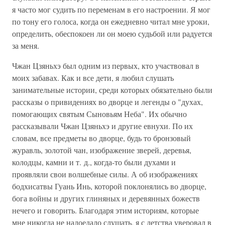
я часто мог судить по переменам в его настроении. Я мог
по тону его голоса, когда он ежедневно читал мне уроки,
определить, обеспокоен ли он моею судьбой или радуется
за меня.
Чжан Цзяньхэ был одним из первых, кто участвовал в
моих забавах. Как и все дети, я любил слушать
занимательные истории, среди которых обязательно были
рассказы о привидениях во дворце и легенды о "духах,
помогающих святым Сыновьям Неба". Их обычно
рассказывали Чжан Цзяньхэ и другие евнухи. По их
словам, все предметы во дворце, будь то бронзовый
журавль, золотой чан, изображение зверей, деревья,
колодцы, камни и т. д., когда-то были духами и
проявляли свои волшебные силы. А об изображениях
бодхисатвы Гуань Инь, которой поклонялись во дворце,
бога войны и других глиняных и деревянных божеств
нечего и говорить. Благодаря этим историям, которые
мне никогда не надоедало слушать, я с детства уверовал в