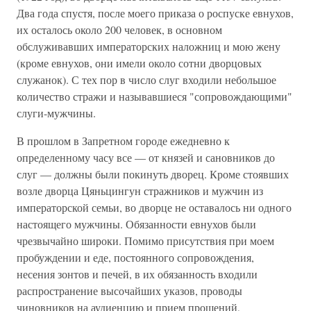
Два года спустя, после моего приказа о роспуске евнухов,
их осталось около 200 человек, в основном
обслуживавших императорских наложниц и мою жену
(кроме евнухов, они имели около сотни дворцовых
служанок). С тех пор в число слуг входили небольшое
количество стражи и называвшиеся "сопровождающими"
слуги-мужчины.
В прошлом в Запретном городе ежедневно к
определенному часу все — от князей и сановников до
слуг — должны были покинуть дворец. Кроме стоявших
возле дворца Цяньцингун стражников и мужчин из
императорской семьи, во дворце не оставалось ни одного
настоящего мужчины. Обязанности евнухов были
чрезвычайно широки. Помимо присутствия при моем
пробуждении и еде, постоянного сопровождения,
несения зонтов и печей, в их обязанность входили
распространение высочайших указов, проводы
чиновников на аудиенцию и прием прошений,