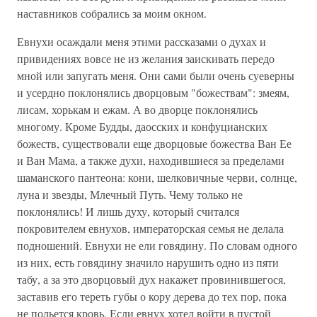
наставников собрались за моим окном.
Евнухи осаждали меня этими рассказами о духах и
привидениях вовсе не из желания заискивать передо
мной или запугать меня. Они сами были очень суеверны
и усердно поклонялись дворцовым "божествам": змеям,
лисам, хорькам и ежам. А во дворце поклонялись
многому. Кроме Будды, даосских и конфуцианских
божеств, существовали еще дворцовые божества Ван Ее
и Ван Мама, а также духи, находившиеся за пределами
шаманского пантеона: кони, шелковичные черви, солнце,
луна и звезды, Млечный Путь. Чему только не
поклонялись! И лишь духу, который считался
покровителем евнухов, императорская семья не делала
подношений. Евнухи не ели говядину. По словам одного
из них, есть говядину значило нарушить одно из пяти
табу, а за это дворцовый дух накажет провинившегося,
заставив его тереть губы о кору дерева до тех пор, пока
не польется кровь. Если евнух хотел войти в пустой