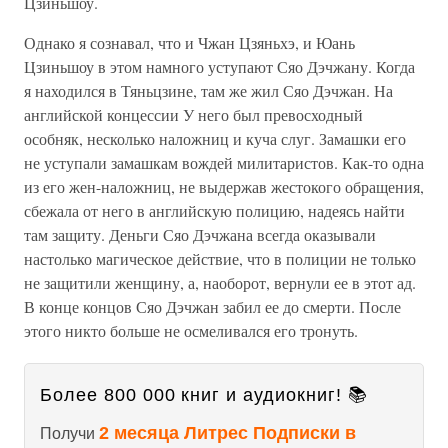
Цзиньшоу.
Однако я сознавал, что и Чжан Цзяньхэ, и Юань
Цзиньшоу в этом намного уступают Сяо Дэчжану. Когда
я находился в Тяньцзине, там же жил Сяо Дэчжан. На
английской концессии У него был превосходный
особняк, несколько наложниц и куча слуг. Замашки его
не уступали замашкам вождей милитаристов. Как-то одна
из его жен-наложниц, не выдержав жестокого обращения,
сбежала от него в английскую полицию, надеясь найти
там защиту. Деньги Сяо Дэчжана всегда оказывали
настолько магическое действие, что в полиции не только
не защитили женщину, а, наоборот, вернули ее в этот ад.
В конце концов Сяо Дэчжан забил ее до смерти. После
этого никто больше не осмеливался его тронуть.
Более 800 000 книг и аудиокниг! 📚
2 месяца Литрес Подписки в
Получи