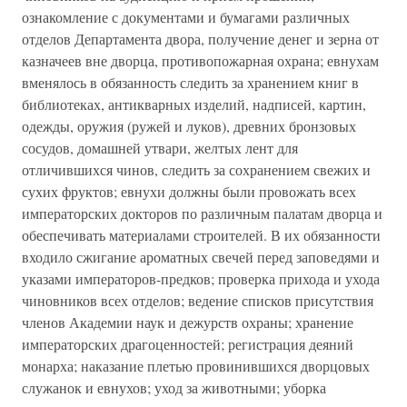
ознакомление с документами и бумагами различных
отделов Департамента двора, получение денег и зерна от
казначеев вне дворца, противопожарная охрана; евнухам
вменялось в обязанность следить за хранением книг в
библиотеках, антикварных изделий, надписей, картин,
одежды, оружия (ружей и луков), древних бронзовых
сосудов, домашней утвари, желтых лент для
отличившихся чинов, следить за сохранением свежих и
сухих фруктов; евнухи должны были провожать всех
императорских докторов по различным палатам дворца и
обеспечивать материалами строителей. В их обязанности
входило сжигание ароматных свечей перед заповедями и
указами императоров-предков; проверка прихода и ухода
чиновников всех отделов; ведение списков присутствия
членов Академии наук и дежурств охраны; хранение
императорских драгоценностей; регистрация деяний
монарха; наказание плетью провинившихся дворцовых
служанок и евнухов; уход за животными; уборка