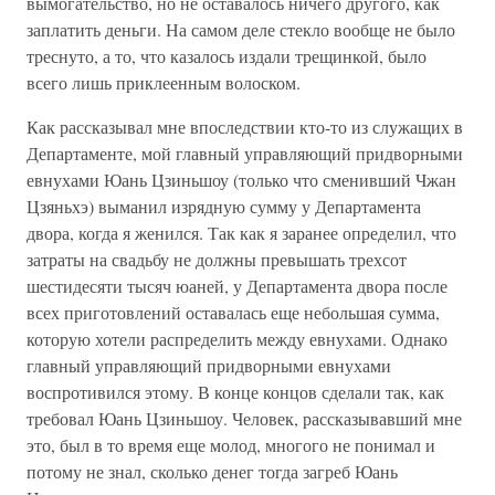
вымогательство, но не оставалось ничего другого, как
заплатить деньги. На самом деле стекло вообще не было
треснуто, а то, что казалось издали трещинкой, было
всего лишь приклеенным волоском.
Как рассказывал мне впоследствии кто-то из служащих в
Департаменте, мой главный управляющий придворными
евнухами Юань Цзиньшоу (только что сменивший Чжан
Цзяньхэ) выманил изрядную сумму у Департамента
двора, когда я женился. Так как я заранее определил, что
затраты на свадьбу не должны превышать трехсот
шестидесяти тысяч юаней, у Департамента двора после
всех приготовлений оставалась еще небольшая сумма,
которую хотели распределить между евнухами. Однако
главный управляющий придворными евнухами
воспротивился этому. В конце концов сделали так, как
требовал Юань Цзиньшоу. Человек, рассказывавший мне
это, был в то время еще молод, многого не понимал и
потому не знал, сколько денег тогда загреб Юань