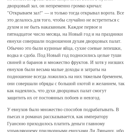
дворцовый зал, он непременно громко кричал:
"Открываем зал!" — и только тогда открывал ворота. Все
это делалось для того, чтобы случайно не встретиться с
духом и не быть наказанным. Каждое первое и
пятнадцатое число месяца, на Новый год и на праздники
евнухи совершали подношения духам дворцовых палат.
Обычно это были куриные яйца, сухие соевые лепешки,
водка и сдоба. Под Новый год подносились целые туши
свиней и баранов и множество фруктов. И хотя у низших
евнухов были весьма малые доходы и затраты на
подношение всегда ложились на них тяжелым бременем,
они совершали обряды с большой охотой и желанием, так
как надеялись, что духи дворцовых палат смогут
защитить их от постоянных побоев и невзгод.
У евнухов было множество способов подрабатывать. В
пьесах и романах рассказывается, как императору
Гуансюю приходилось платить деньги главному
управляющему придворными евнухами Ли Ляньину, ибо