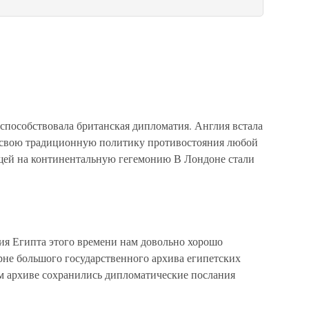
пособствовала британская дипломатия. Англия встала
уя свою традиционную политику противостояния любой
щей на континентальную гегемонию В Лондоне стали
 Египта этого времени нам довольно хорошо
рне большого государственного архива египетских
ом архиве сохранились дипломатические послания