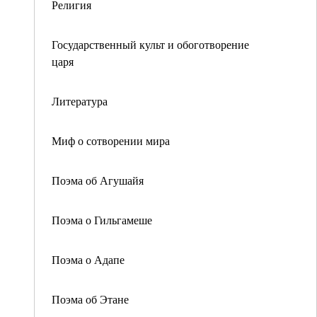
Религия
Государственный культ и обоготворение
царя
Литература
Миф о сотворении мира
Поэма об Агушайя
Поэма о Гильгамеше
Поэма о Адапе
Поэма об Этане