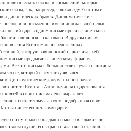
но-политических союзов и соглашений, которые
ские союзы, как, например, союз между Египтом и
ощи династических браков. Дипломатические
ез послов или письменно, имели иногда своей целью
вилонский царь в одном письме просит египетского
аблении вавилонского каравана. В другом письме
установления Египтом непосредственных
ссирией, которую вавилонский царь считал себе
ном письме предлагает египетскому фараону
ами. Все эти письма в большинстве случаев написаны
м языке, который в эту эпоху являлся
ком. Дипломатические документы позволяют
 авторитета Египта в Азии, начиная с царствования
их князей в своих письмах ещё выражают
шению к египетскому фараону, подчёркивая свою
а Катны пишет египетскому царю:
следую по пути моего владыки и моего владыки я не
лся твоим слугой, его страна стала твоей страной, а