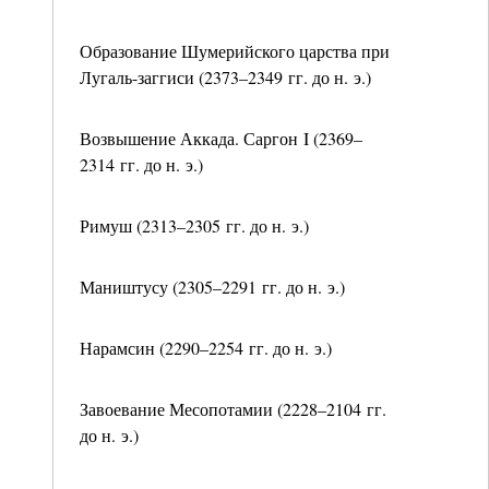
Образование Шумерийского царства при
Лугаль-заггиси (2373–2349 гг. до н. э.)
Возвышение Аккада. Саргон I (2369–
2314 гг. до н. э.)
Римуш (2313–2305 гг. до н. э.)
Маништусу (2305–2291 гг. до н. э.)
Нарамсин (2290–2254 гг. до н. э.)
Завоевание Месопотамии (2228–2104 гг.
до н. э.)