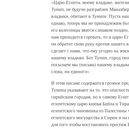
«Царю Египта, моему владыке, жители
Тунип, не будучи разграблен Манахбир
владыки, обитают в Тунипе. Пусть наш 
однако, теперь мы не принадлежим бо
его колесницы явятся слишком поздно,
нам приходится горевать, то и царю Ег
он обратит свою руку против нашего 
сделает с нами, что ему угодно на зем
нашему владыке. Бот Тунип, город твой
посылаем мы (письма) нашему владыке,
слова, ни единого».
В этом письме содержится грозное пр
Тунипа указывают на то, что опасност
сирийским городам, но и самому Егип
египетскому царю князья Библа и Тира
египетского чиновника из Палестины 
египетского могущества в Сирии и на
для того чтобы восстановить престиж 