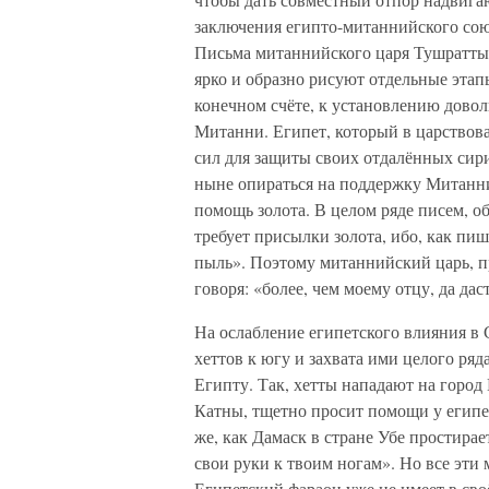
заключения египто-митаннийского союз
Письма митаннийского царя Тушратты,
ярко и образно рисуют отдельные эта
конечном счёте, к установлению дово
Митанни. Египет, который в царствов
сил для защиты своих отдалённых сир
ныне опираться на поддержку Митанни
помощь золота. В целом ряде писем, о
требует присылки золота, ибо, как пише
пыль». Поэтому митаннийский царь, пр
говоря: «более, чем моему отцу, да дас
На ослабление египетского влияния в
хеттов к югу и захвата ими целого ряд
Египту. Так, хетты нападают на город
Катны, тщетно просит помощи у египе
же, как Дамаск в стране Убе простирае
свои руки к твоим ногам». Но все эти 
Египетский фараон уже не имеет в св