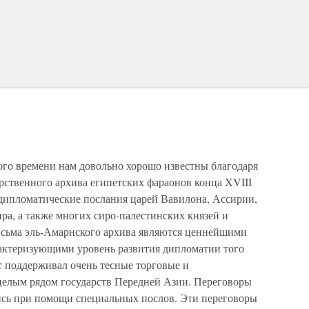
го времени нам довольно хорошо известны благодаря
рственного архива египетских фараонов конца XVIII
 дипломатические послания царей Вавилона, Ассирии,
ра, а также многих сиро-палестинских князей и
исьма эль-Амарнского архива являются ценнейшими
актеризующими уровень развития дипломатии того
т поддерживал очень тесные торговые и
целым рядом государств Передней Азии. Переговоры
ись при помощи специальных послов. Эти переговоры