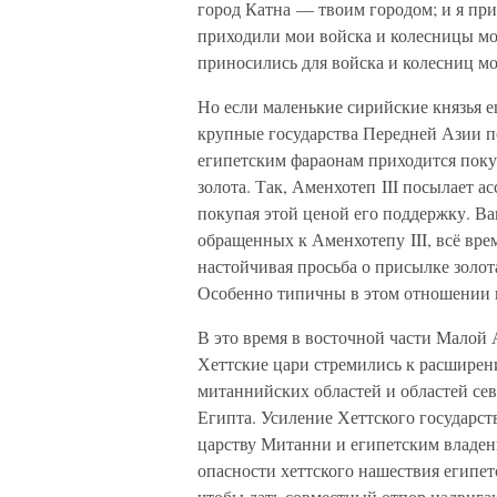
город Катна — твоим городом; и я пр
приходили мои войска и колесницы мое
приносились для войска и колесниц мо
Но если маленькие сирийские князья е
крупные государства Передней Азии п
египетским фараонам приходится поку
золота. Так, Аменхотеп III посылает а
покупая этой ценой его поддержку. В
обращенных к Аменхотепу III, всё врем
настойчивая просьба о присылке золота
Особенно типичны в этом отношении 
В это время в восточной части Малой 
Хеттские цари стремились к расширени
митаннийских областей и областей се
Египта. Усиление Хеттского государст
царству Митанни и египетским владен
опасности хеттского нашествия египе
чтобы дать совместный отпор надвига