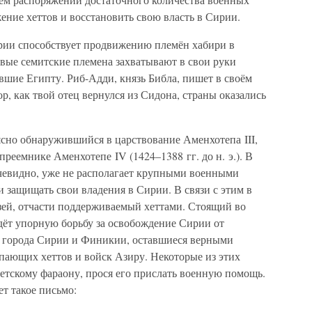
жение хеттов и восстановить свою власть в Сирии.
рии способствует продвижению племён хабири в
вые семитские племена захватывают в свои руки
вшие Египту. Риб-Адди, князь Библа, пишет в своём
р, как твой отец вернулся из Сидона, страны оказались
ясно обнаружившийся в царствование Аменхотепа III,
 преемнике Аменхотепе IV (1424–1388 гг. до н. э.). В
очевидно, уже не располагает крупными военными
 защищать свои владения в Сирии. В связи с этим в
зей, отчасти поддерживаемый хеттами. Стоящий во
дёт упорную борьбу за освобождение Сирии от
е города Сирии и Финикии, оставшиеся верными
пающих хеттов и войск Азиру. Некоторые из этих
етскому фараону, прося его прислать военную помощь.
т такое письмо: