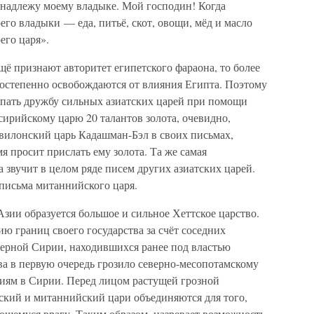
инадлежу моему владыке. Мой господин! Когда
го владыки — еда, питьё, скот, овощи, мёд и масло
его царя».
щё признают авторитет египетского фараона, то более
остепенно освобождаются от влияния Египта. Поэтому
пать дружбу сильных азиатских царей при помощи
ссирийскому царю 20 талантов золота, очевидно,
авилонский царь Кадашман-Бэл в своих письмах,
я просит прислать ему золота. Та же самая
 звучит в целом ряде писем других азиатских царей.
письма митаннийского царя.
Азии образуется большое и сильное Хеттское царство.
ю границ своего государства за счёт соседних
верной Сирии, находившихся ранее под властью
ва в первую очередь грозило северно-месопотамскому
иям в Сирии. Перед лицом растущей грозной
тский и митаннийский цари объединяются для того,
ющемуся врагу. Таким образом, назревает возможность