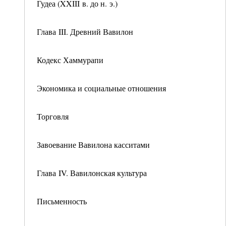
Гудеа (XXIII в. до н. э.)
Глава III. Древний Вавилон
Кодекс Хаммурапи
Экономика и социальные отношения
Торговля
Завоевание Вавилона касситами
Глава IV. Вавилонская культура
Письменность