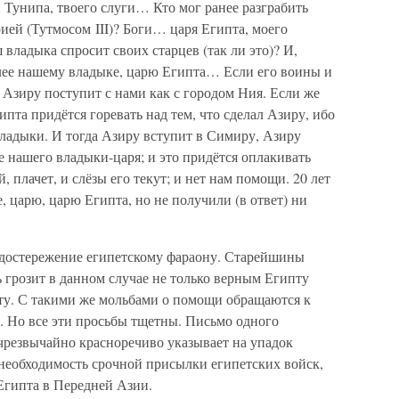
 Тунипа, твоего слуги… Кто мог ранее разграбить
ией (Тутмосом III)? Боги… царя Египта, моего
владыка спросит своих старцев (так ли это)? И,
лее нашему владыке, царю Египта… Если его воины и
 Азиру поступит с нами как с городом Ния. Если же
ипта придётся горевать над тем, что сделал Азиру, ибо
владыки. И тогда Азиру вступит в Симиру, Азиру
ле нашего владыки-царя; и это придётся оплакивать
, плачет, и слёзы его текут; и нет нам помощи. 20 лет
 царю, царю Египта, но не получили (в ответ) ни
едостережение египетскому фараону. Старейшины
ь грозит в данном случае не только верным Египту
ту. С такими же мольбами о помощи обращаются к
. Но все эти просьбы тщетны. Письмо одного
чрезвычайно красноречиво указывает на упадок
 необходимость срочной присылки египетских войск,
Египта в Передней Азии.