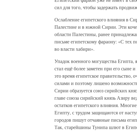
сил для того, чтобы задержать продви
Ослабление египетского влияния в Си
Палестине и в южной Сирии. Эти коче
области Палестины, ранее принадлежа
письме египетскому фараону: «С тех по
во власти хабири».
Упадок военного могущества Египта, 
стал ещё более заметен при его сыне и
это время египетское правительство, 
силами и поэтому лишено возможности
Сирии образуется союз сирийских кня
главе союза сирийский князь Азиру ве
остатков египетского влияния. Многи
Египту, с трудом защищаются от насту
городов пишут отчаянные письма егип
Так, старейшины Тунипа шлют в Египе