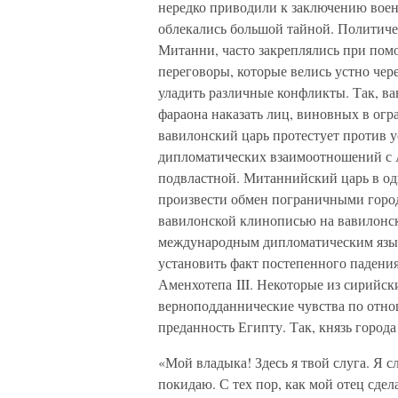
нередко приводили к заключению воен
облекались большой тайной. Политиче
Митанни, часто закреплялись при пом
переговоры, которые велись устно чер
уладить различные конфликты. Так, ва
фараона наказать лиц, виновных в огр
вавилонский царь протестует против 
дипломатических взаимоотношений с А
подвластной. Митаннийский царь в од
произвести обмен пограничными город
вавилонской клинописью на вавилонско
международным дипломатическим язы
установить факт постепенного падения
Аменхотепа III. Некоторые из сирийск
верноподданнические чувства по отно
преданность Египту. Так, князь город
«Мой владыка! Здесь я твой слуга. Я 
покидаю. С тех пор, как мой отец сдела