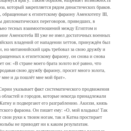
а, который закрепляется рядом династических браков.
 обращенные к египетскому фараону Аменхотепу III,
пы дипломатических переговоров, приведших, в
льно тесных взаимоотношений между Египтом и
ание Аменхотеба III уже не имел достаточных военных
ийских владений от нападении хеттов, принуждён был
, но митаннийский царь требовал за свою дружбу и
бращенных к египетскому фараону, он снова и снова
т он: «В стране моего брата золото всё равно, что
одавая свою дружбу фараону, просит много золота,
т мне и да пошлёт мне мой брат».
 Сирии указывает факт систематического продвижения
а областей и городов, которые некогда принадлежали
 Катну и подвергают его разграблению. Акиззи, князь
тского фараона. Он пишет ему: «О, мой владыка! Так
т свои руки к твоим ногам, так и Катна простирает
мольбы не приводят ни к каким результатам.
оём распоряжении достаточного количества военных