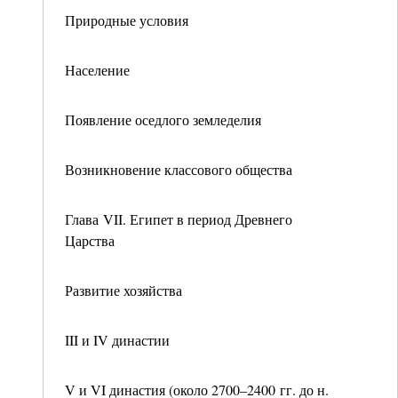
Природные условия
Население
Появление оседлого земледелия
Возникновение классового общества
Глава VII. Египет в период Древнего
Царства
Развитие хозяйства
III и IV династии
V и VI династия (около 2700–2400 гг. до н.