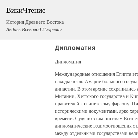
ВикиЧтение
История Древнего Востока
Авдиев Всеволод Игоревич
Дипломатия
Дипломатия
Международные отношения Египта это
находке в эль-Амарне большого госуда
династии. В этом архиве сохранились
Митанни, Хеттского государства и Кип
правителей к египетскому фараону. П
историческими документами, ярко хар
времени. Судя по этим письмам Египе
дипломатические взаимоотношения с 
между отдельными государствами вел