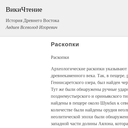
ВикиЧтение
История Древнего Востока
Авдиев Всеволод Игоревич
Раскопки
Раскопки
Археологические раскопки указывают н
древнекаменного века. Так, в пещере,
Геннисаретского озера, был найден чер
Тут же были обнаружены ручные ударн
позднемустьерского и ориньякского ти
найдены в пещере около Шукбах к сев
количестве были найдены орудия нео
неолитической эпохи были обнаружены
западной части долины Аялона, котор