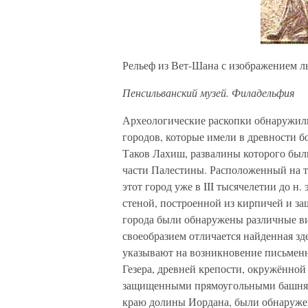
Рельеф из Вет-Шана с изображением л
Пенсильванский музей. Филадельфия
Археологические раскопки обнаружил
городов, которые имели в древности б
Таков Лахиш, развалины которого бы
части Палестины. Расположенный на то
этот город уже в III тысячелетии до н.
стеной, построенной из кирпичей и з
города были обнаружены различные ви
своеобразием отличается найденная зд
указывают на возникновение письмен
Гезера, древней крепости, окружённо
защищенными прямоугольными башнями
краю долины Иордана, были обнаружен