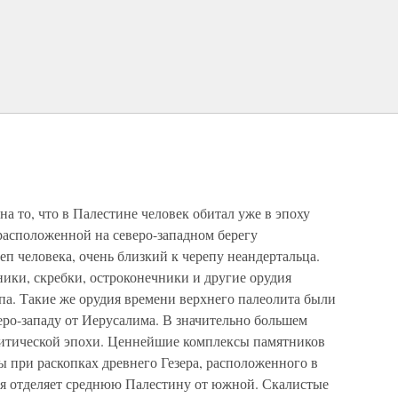
а то, что в Палестине человек обитал уже в эпоху
 расположенной на северо-западном берегу
еп человека, очень близкий к черепу неандертальца.
ики, скребки, остроконечники и другие орудия
па. Такие же орудия времени верхнего палеолита были
еро-западу от Иерусалима. В значительно большем
литической эпохи. Ценнейшие комплексы памятников
 при раскопках древнего Гезера, расположенного в
ая отделяет среднюю Палестину от южной. Скалистые