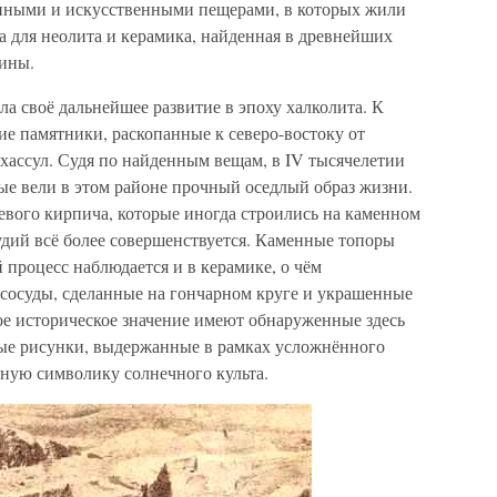
енными и искусственными пещерами, в которых жили
а для неолита и керамика, найденная в древнейших
тины.
ла своё дальнейшее развитие в эпоху халколита. К
е памятники, раскопанные к северо-востоку от
Гхассул. Судя по найденным вещам, в IV тысячелетии
рые вели в этом районе прочный оседлый образ жизни.
евого кирпича, которые иногда строились на каменном
удий всё более совершенствуется. Каменные топоры
процесс наблюдается и в керамике, о чём
сосуды, сделанные на гончарном круге и украшенные
е историческое значение имеют обнаруженные здесь
ые рисунки, выдержанные в рамках усложнённого
зную символику солнечного культа.