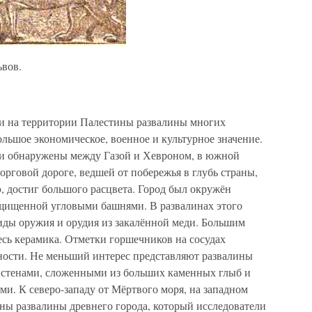
ьвов.
и на территории Палестины развалины многих
ольшое экономическое, военное и культурное значение.
ли обнаружены между Газой и Хевроном, в южной
рговой дороге, ведшей от побережья в глубь страны,
 э, достиг большого расцвета. Город был окружён
ащищенной угловыми башнями. В развалинах этого
ды оружия и орудия из закалённой меди. Большим
есь керамика. Отметки горшечников на сосудах
ности. Не меньший интерес представляют развалины
й стенами, сложенными из больших каменных глыб и
. К северо-западу от Мёртвого моря, на западном
ы развалины древнего города, который исследователи