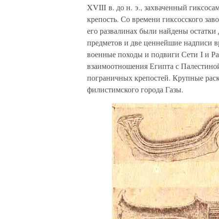
XVIII в. до н. э., захваченный гиксо
крепость. Со времени гиксосского зав
его развалинах были найдены остатки 
предметов и две ценнейшие надписи в
военные походы и подвиги Сети I и Ра
взаимоотношения Египта с Палестиной
пограничных крепостей. Крупные раск
филистимского города Газы.