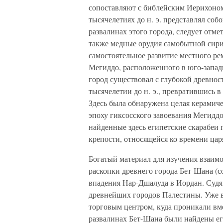
сопоставляют с библейским Иерихоном.
тысячелетиях до н. э. представлял со
развалинах этого города, следует отм
также медные орудия самобытной сири
самостоятельное развитие местного ре
Мегиддо, расположенного в юго-запад
город существовал с глубокой древност
тысячелетии до н. э., превратившись 
Здесь была обнаружена целая керамич
эпоху гиксосского завоевания Мегиддо
найденные здесь египетские скарабеи 
крепости, относящейся ко времени цар
Богатый материал для изучения взаи
раскопки древнего города Бет-Шана (с
впадения Нар-Дшалуда в Иордан. Судя
древнейших городов Палестины. Уже в 
торговым центром, куда проникали вме
развалинах Бет-Шана были найдены ег