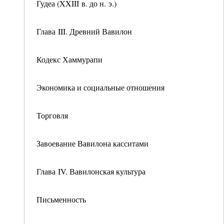
Гудеа (XXIII в. до н. э.)
Глава III. Древний Вавилон
Кодекс Хаммурапи
Экономика и социальные отношения
Торговля
Завоевание Вавилона касситами
Глава IV. Вавилонская культура
Письменность