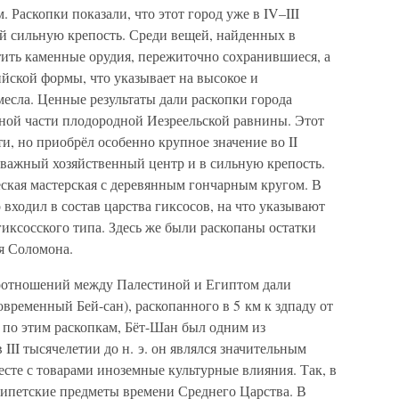
 Раскопки показали, что этот город уже в IV–III
бой сильную крепость. Среди вещей, найденных в
етить каменные орудия, пережиточно сохранившиеся, а
йской формы, что указывает на высокое и
месла. Ценные результаты дали раскопки города
ной части плодородной Иезреельской равнины. Этот
и, но приобрёл особенно крупное значение во II
в важный хозяйственный центр и в сильную крепость.
еская мастерская с деревянным гончарным кругом. В
 входил в состав царства гиксосов, на что указывают
гиксосского типа. Здесь же были раскопаны остатки
я Соломона.
моотношений между Палестиной и Египтом дали
овременный Бей-сан), раскопанного в 5 км к здпаду от
 по этим раскопкам, Бёт-Шан был одним из
III тысячелетии до н. э. он являлся значительным
сте с товарами иноземные культурные влияния. Так, в
ипетские предметы времени Среднего Царства. В