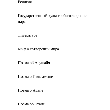
Религия
Государственный культ и обоготворение
царя
Литература
Миф о сотворении мира
Поэма об Агушайя
Поэма о Гильгамеше
Поэма о Адапе
Поэма об Этане