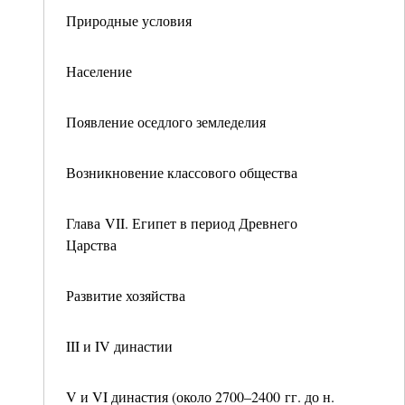
Природные условия
Население
Появление оседлого земледелия
Возникновение классового общества
Глава VII. Египет в период Древнего
Царства
Развитие хозяйства
III и IV династии
V и VI династия (около 2700–2400 гг. до н.