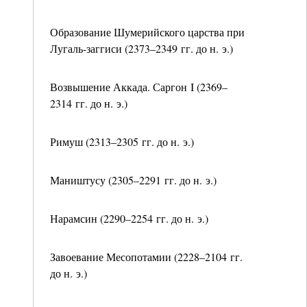
Образование Шумерийского царства при
Лугаль-заггиси (2373–2349 гг. до н. э.)
Возвышение Аккада. Саргон I (2369–
2314 гг. до н. э.)
Римуш (2313–2305 гг. до н. э.)
Маништусу (2305–2291 гг. до н. э.)
Нарамсин (2290–2254 гг. до н. э.)
Завоевание Месопотамии (2228–2104 гг.
до н. э.)