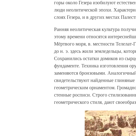
горы около Гезера изобилуют естеств
люди неолитической эпохи. Характерн
слоях Гезера, и в других местах Палес
Ранняя неолитическая культура получи
этому времени относятся интереснейши
Мёртвого моря, в. местности Телелат-
до н. э. здесь жили земледельцы, кото
Сохранились остатки домиков из сырц
фундаменте. Техника изготовления ор
заменяются бронзовыми. Аналогичный 
свидетельствуют найденные глиняные 
геометрическим орнаментом. Громадно
стенные росписи. Строго стилизованн
геометрического стиля, дают своеобра