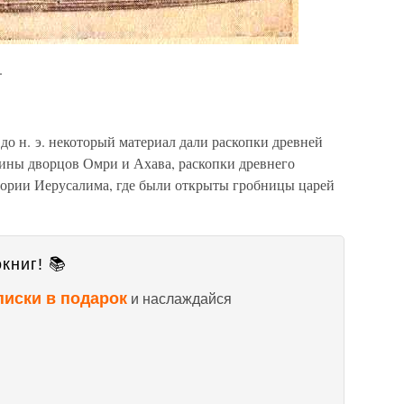
.
до н. э. некоторый материал дали раскопки древней
ины дворцов Омри и Ахава, раскопки древнего
итории Иерусалима, где были открыты гробницы царей
книг! 📚
писки в подарок
и наслаждайся