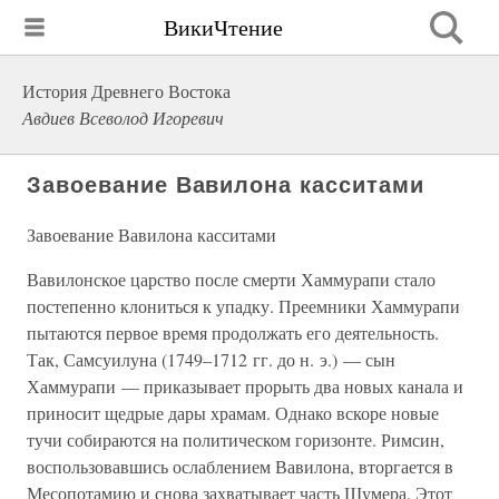
ВикиЧтение
История Древнего Востока
Авдиев Всеволод Игоревич
Завоевание Вавилона касситами
Завоевание Вавилона касситами
Вавилонское царство после смерти Хаммурапи стало
постепенно клониться к упадку. Преемники Хаммурапи
пытаются первое время продолжать его деятельность.
Так, Самсуилуна (1749–1712 гг. до н. э.) — сын
Хаммурапи — приказывает прорыть два новых канала и
приносит щедрые дары храмам. Однако вскоре новые
тучи собираются на политическом горизонте. Римсин,
воспользовавшись ослаблением Вавилона, вторгается в
Месопотамию и снова захватывает часть Шумера. Этот