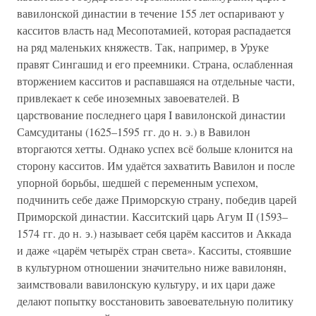
вавилонской династии в течение 155 лет оспаривают у
касситов власть над Месопотамией, которая распадается
на ряд маленьких княжеств. Так, например, в Уруке
правят Сингашид и его преемники. Страна, ослабленная
вторжением касситов и распавшаяся на отдельные части,
привлекает к себе иноземных завоевателей. В
царствование последнего царя I вавилонской династии
Самсудитаны (1625–1595 гг. до н. э.) в Вавилон
вторгаются хетты. Однако успех всё больше клонится на
сторону касситов. Им удаётся захватить Вавилон и после
упорной борьбы, шедшей с переменным успехом,
подчинить себе даже Приморскую страну, победив царей
Приморской династии. Касситский царь Агум II (1593–
1574 гг. до н. э.) называет себя царём касситов и Аккада
и даже «царём четырёх стран света». Касситы, стоявшие
в культурном отношении значительно ниже вавилонян,
заимствовали вавилонскую культуру, и их цари даже
делают попытку восстановить завоевательную политику