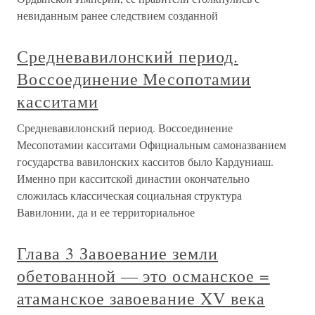
невиданным ранее следствием созданной
Средневавилонский период.
Воссоединение Месопотамии
касситами
Средневавилонский период. Воссоединение
Месопотамии касситами Официальным самоназванием
государства вавилонских касситов было Кардуниаш.
Именно при касситской династии окончательно
сложилась классическая социальная структура
Вавилонии, да и ее территориальное
Глава 3 Завоевание земли
обетованной — это османское =
атаманское завоевание XV века