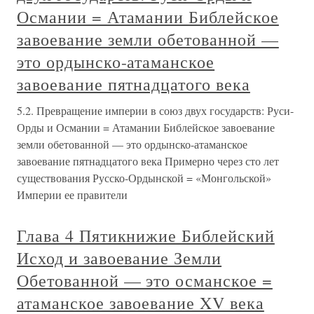
Османии = Атамании Библейское
завоевание земли обетованной —
это ордынско-атаманское
завоевание пятнадцатого века
5.2. Превращение империи в союз двух государств: Руси-
Орды и Османии = Атамании Библейское завоевание
земли обетованной — это ордынско-атаманское
завоевание пятнадцатого века Примерно через сто лет
существования Русско-Ордынской = «Монгольской»
Империи ее правители
Глава 4 Пятикнижие Библейский
Исход и завоевание Земли
Обетованной — это османское =
атаманское завоевание XV века