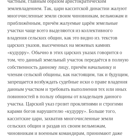
частным, главным образом аристократическим
землевладением. Так, цари касситской династии жалуют
многочисленные земли своим чиновникам, вельможам и
приближённым, причём жалуемые царём земельные
участки чаще всего выделяются из коллективного
владения сельских общин, как это видно из. текстов
царских указов, высеченных на межевых камнях
«кудурру». Обычно в этих царских указах говорится о
том, что данный земельный участок передаётся в полную
собственность данному лицу, причём начальнику и
членам сельской общины, как настоящим, так и будущим,
запрещается возбуждать судебные иски о праве владения
данным участком и требовать выполнения тех или иных
повинностей в пользу общины от владельцев данного
участка. Царский указ грозит проклятиями и строгими
карами богов нарушителю «кудурру». Больше того,
касситские цари, захватив многочисленные земли
сельских общин и раздав их своим вельможам,
чиновникам и военным командирам, принимают даже