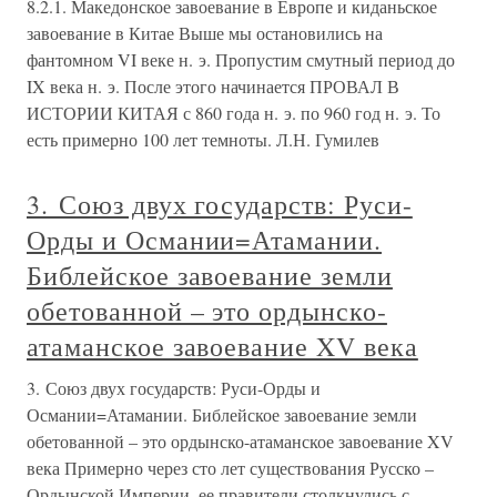
8.2.1. Македонское завоевание в Европе и киданьское
завоевание в Китае Выше мы остановились на
фантомном VI веке н. э. Пропустим смутный период до
IX века н. э. После этого начинается ПРОВАЛ В
ИСТОРИИ КИТАЯ с 860 года н. э. по 960 год н. э. То
есть примерно 100 лет темноты. Л.Н. Гумилев
3. Союз двух государств: Руси-
Орды и Османии=Атамании.
Библейское завоевание земли
обетованной – это ордынско-
атаманское завоевание XV века
3. Союз двух государств: Руси-Орды и
Османии=Атамании. Библейское завоевание земли
обетованной – это ордынско-атаманское завоевание XV
века Примерно через сто лет существования Русско –
Ордынской Империи, ее правители столкнулись с