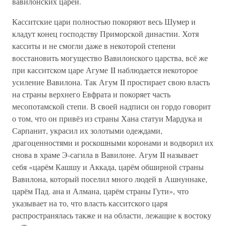
вавилонских царей.
Касситские цари полностью покоряют весь Шумер и
кладут конец господству Приморской династии. Хотя
касситы и не смогли даже в некоторой степени
восстановить могущество Вавилонского царства, всё же
при касситском царе Агуме II наблюдается некоторое
усиление Вавилона. Так Агум II простирает свою власть
на страны верхнего Евфрата и покоряет часть
месопотамской степи. В своей надписи он гордо говорит
о том, что он привёз из страны Хана статуи Мардука и
Сарпанит, украсил их золотыми одеждами,
драгоценностями и роскошными коронами и водворил их
снова в храме Э-сагила в Вавилоне. Агум II называет
себя «царём Кашшу и Аккада, царём обширной страны
Вавилона, который поселил много людей в Ашнуннаке,
царём Пад. ана и Алмана, царём страны Гути», что
указывает на то, что власть касситского царя
распространялась также и на области, лежащие к востоку