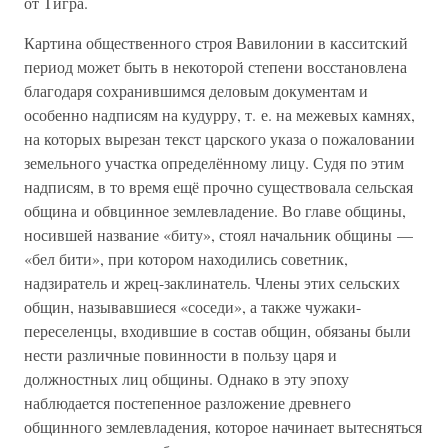
от Тигра.
Картина общественного строя Вавилонии в касситский
период может быть в некоторой степени восстановлена
благодаря сохранившимся деловым документам и
особенно надписям на кудурру, т. е. на межевых камнях,
на которых вырезан текст царского указа о пожаловании
земельного участка определённому лицу. Судя по этим
надписям, в то время ещё прочно существовала сельская
община и обвцинное землевладение. Во главе общины,
носившей название «биту», стоял начальник общины —
«бел бити», при котором находились советник,
надзиратель и жрец-заклинатель. Члены этих сельских
общин, называвшиеся «соседи», а также чужаки-
переселенцы, входившие в состав общин, обязаны были
нести различные повинности в пользу царя и
должностных лиц общины. Однако в эту эпоху
наблюдается постепенное разложение древнего
общинного землевладения, которое начинает вытесняться