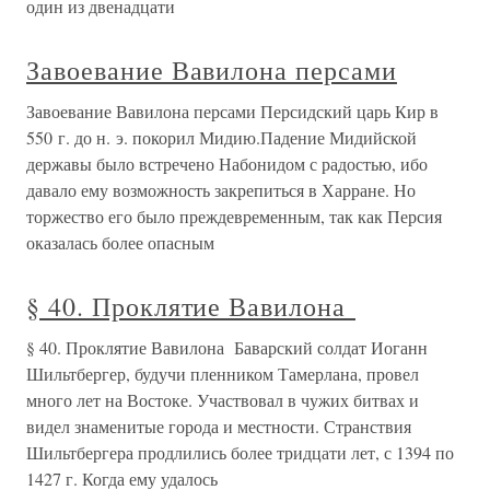
один из двенадцати
Завоевание Вавилона персами
Завоевание Вавилона персами Персидский царь Кир в
550 г. до н. э. покорил Мидию.Падение Мидийской
державы было встречено Набонидом с радостью, ибо
давало ему возможность закрепиться в Харране. Но
торжество его было преждевременным, так как Персия
оказалась более опасным
§ 40. Проклятие Вавилона
§ 40. Проклятие Вавилона Баварский солдат Иоганн
Шильтбергер, будучи пленником Тамерлана, провел
много лет на Востоке. Участвовал в чужих битвах и
видел знаменитые города и местности. Странствия
Шильтбергера продлились более тридцати лет, с 1394 по
1427 г. Когда ему удалось