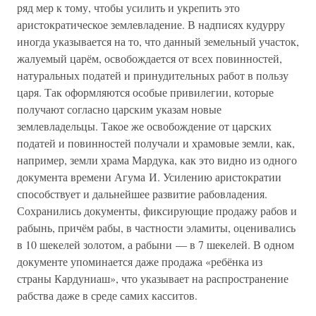
ряд мер к тому, чтобы усилить и укрепить это
аристократическое землевладение. В надписях кудурру
иногда указывается на то, что данный земельный участок,
жалуемый царём, освобождается от всех повинностей,
натуральных податей и принудительных работ в пользу
царя. Так оформляются особые привилегии, которые
получают согласно царским указам новые
землевладельцы. Такое же освобождение от царских
податей и повинностей получали и храмовые земли, как,
например, земли храма Мардука, как это видно из одного
документа времени Агума И. Усилению аристократии
способствует и дальнейшее развитие рабовладения.
Сохранились документы, фиксирующие продажу рабов и
рабынь, причём рабы, в частности эламиты, оценивались
в 10 шекелей золотом, а рабыни — в 7 шекелей. В одном
документе упоминается даже продажа «ребёнка из
страны Кардуниаш», что указывает на распространение
рабства даже в среде самих касситов.