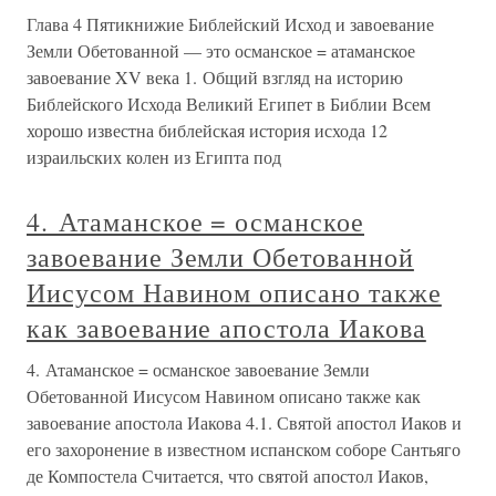
Глава 4 Пятикнижие Библейский Исход и завоевание
Земли Обетованной — это османское = атаманское
завоевание XV века 1. Общий взгляд на историю
Библейского Исхода Великий Египет в Библии Всем
хорошо известна библейская история исхода 12
израильских колен из Египта под
4. Атаманское = османское
завоевание Земли Обетованной
Иисусом Навином описано также
как завоевание апостола Иакова
4. Атаманское = османское завоевание Земли
Обетованной Иисусом Навином описано также как
завоевание апостола Иакова 4.1. Святой апостол Иаков и
его захоронение в известном испанском соборе Сантьяго
де Компостела Считается, что святой апостол Иаков,