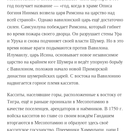
год получает название — «год, когда в храме Описа
богиня Нинмах возвела царя Римсина на царство над
всей страной». Однако вавилонский царь ещё достаточно
силен. Самсуилуна побеждает Римсина, который гибнет
во время пожара своего дворца. Он разрушает стены Ура
и Урука и снова подчиняет своей власти Шумер. Но в это
время новые враги подымаются против Вавилона.
Илумаилу, царь Исина, основывает новое независимое
царство на крайнем юге Шумера и ведёт упорную борьбу
с Вавилоном, положив начало новой Приморской
династии шумерийских царей. С востока на Вавилонию
надвигается горное племя касситов.
Касситы, населявшие горы, расположенные к востоку от
Тигра, ещё и раньше проникали в Месопотамию в
качестве поселенцев, арендаторов и наёмников. В 1750 г.
войска касситов во главе со своим вождём Гандашем
вторгаются в Месопотамию и образуют здесь своё
касситское государство. Преемники Хаммурапи, цари I