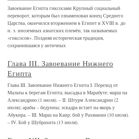
Завоевание Египта гиксосами Крупный социальный
переворот, которым был ознаменован конец Среднего
Царства, окончился вторжением в Египет в XVIII в. до
н. э. иноземных азиатских племён, так называемых
«гиксосов». Поздняя историческая традиция,
сохранившаяся у античных
Глава III. Завоевание Нижнего
Египта
Глава III. Завоевание Нижнего Египта I. Переход от
Мальты к берегам Египта; высадка в Марабуте; марш на
Александрию (1 июля). – II. Штурм Александрии (2
июля); арабы – бедуины; эскадра встает на якорь у
Абукира. – III. Марш на Каир; бой у Рахмании (10 июля).
– IV. Бой у Шубрахита (13 июля).