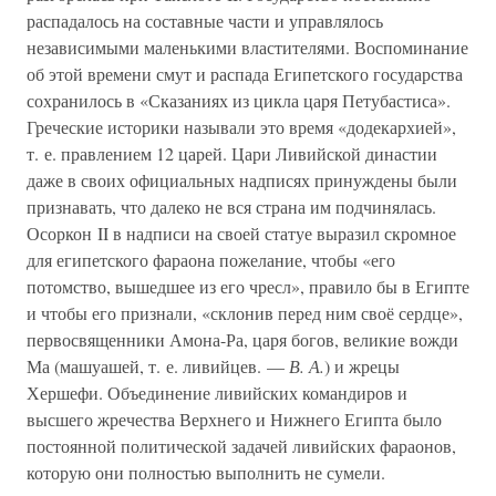
распадалось на составные части и управлялось
независимыми маленькими властителями. Воспоминание
об этой времени смут и распада Египетского государства
сохранилось в «Сказаниях из цикла царя Петубастиса».
Греческие историки называли это время «додекархией»,
т. е. правлением 12 царей. Цари Ливийской династии
даже в своих официальных надписях принуждены были
признавать, что далеко не вся страна им подчинялась.
Осоркон II в надписи на своей статуе выразил скромное
для египетского фараона пожелание, чтобы «его
потомство, вышедшее из его чресл», правило бы в Египте
и чтобы его признали, «склонив перед ним своё сердце»,
первосвященники Амона-Ра, царя богов, великие вожди
Ма (машуашей, т. е. ливийцев. —
В. А.
) и жрецы
Хершефи. Объединение ливийских командиров и
высшего жречества Верхнего и Нижнего Египта было
постоянной политической задачей ливийских фараонов,
которую они полностью выполнить не сумели.