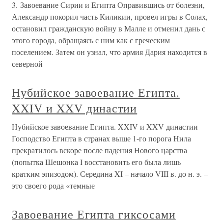
3. Завоевание Сирии и Египта Оправившись от болезни,
Александр покорил часть Киликии, провел игры в Солах,
остановил гражданскую войну в Малле и отменил дань с
этого города, обращаясь с ним как с греческим
поселением. Затем он узнал, что армия Дария находится в
северной
Нубийское завоевание Египта.
XXIV и XXV династии
Нубийское завоевание Египта. XXIV и XXV династии
Господство Египта в странах выше 1-го порога Нила
прекратилось вскоре после падения Нового царства
(попытка Шешонка I восстановить его была лишь
кратким эпизодом). Середина XI – начало VIII в. до н. э. –
это своего рода «темные
Завоевание Египта гиксосами