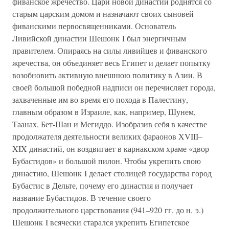
фиванское жречество. Цари новой династии роднятся со
старым царским домом и назначают своих сыновей
фиванскими первосвященниками. Основатель
Ливийской династии Шешонк I был энергичным
правителем. Опираясь на силы ливийцев и фиванского
жречества, он объединяет весь Египет и делает попытку
возобновить активную внешнюю политику в Азии. В
своей большой победной надписи он перечисляет города,
захваченные им во время его похода в Палестину,
главным образом в Израиле, как, например, Шунем,
Таанах, Бет-Шан и Мегиддо. Изобразив себя в качестве
продолжателя деятельности великих фараонов XVIII–
XIX династий, он воздвигает в карнакском храме «двор
Бубастидов» и большой пилон. Чтобы укрепить свою
династию, Шешонк I делает столицей государства город
Бубастис в Дельте, почему его династия и получает
название Бубастидов. В течение своего
продолжительного царствования (941–920 гг. до н. э.)
Шешонк I всячески старался укрепить Египетское