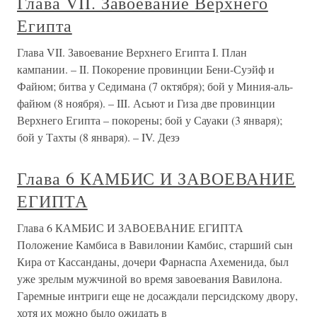
Глава VII. Завоевание Верхнего
Египта
Глава VII. Завоевание Верхнего Египта I. План
кампании. – II. Покорение провинции Бени-Суэйф и
Файюм; битва у Седимана (7 октября); бой у Миния-аль-
файюм (8 ноября). – III. Асьют и Гиза две провинции
Верхнего Египта – покорены; бой у Сауаки (3 января);
бой у Тахты (8 января). – IV. Дезэ
Глава 6 КАМБИС И ЗАВОЕВАНИЕ
ЕГИПТА
Глава 6 КАМБИС И ЗАВОЕВАНИЕ ЕГИПТА
Положение Камбиса в Вавилонии Камбис, старший сын
Кира от Кассанданы, дочери Фарнаспа Ахеменида, был
уже зрелым мужчиной во время завоевания Вавилона.
Гаремные интриги еще не досаждали персидскому двору,
хотя их можно было ожидать в