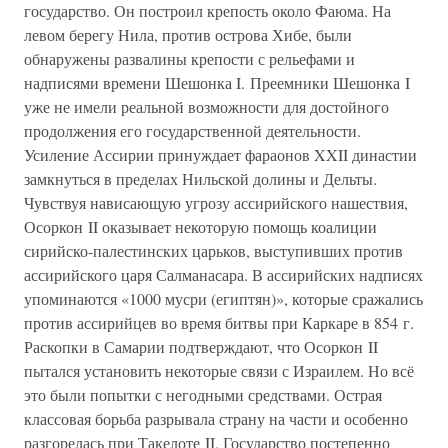
государство. Он построил крепость около Фаюма. На
левом берегу Нила, против острова Хибе, были
обнаружены развалины крепости с рельефами и
надписями времени Шешонка I. Преемники Шешонка I
уже не имели реальной возможности для достойного
продолжения его государственной деятельности.
Усиление Ассирии принуждает фараонов XXII династии
замкнуться в пределах Нильской долины и Дельты.
Чувствуя нависающую угрозу ассирийского нашествия,
Осоркон II оказывает некоторую помощь коалиции
сирийско-палестинских царьков, выступивших против
ассирийского царя Салманасара. В ассирийских надписях
упоминаются «1000 мусри (египтян)», которые сражались
против ассирийцев во время битвы при Каркаре в 854 г.
Раскопки в Самарии подтверждают, что Осоркон II
пытался установить некоторые связи с Израилем. Но всё
это были попытки с негодными средствами. Острая
классовая борьба разрывала страну на части и особенно
разгорелась при Такелоте II. Государство постепенно