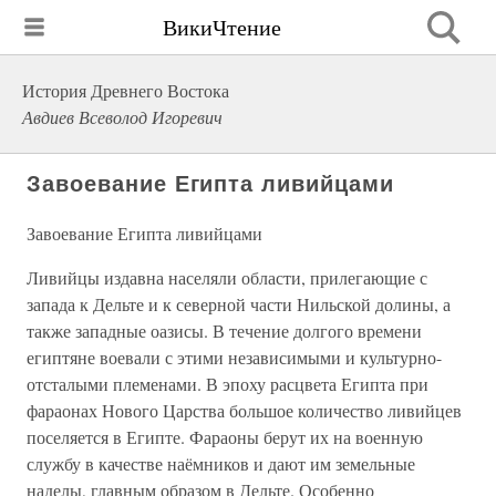
ВикиЧтение
История Древнего Востока
Авдиев Всеволод Игоревич
Завоевание Египта ливийцами
Завоевание Египта ливийцами
Ливийцы издавна населяли области, прилегающие с
запада к Дельте и к северной части Нильской долины, а
также западные оазисы. В течение долгого времени
египтяне воевали с этими независимыми и культурно-
отсталыми племенами. В эпоху расцвета Египта при
фараонах Нового Царства большое количество ливийцев
поселяется в Египте. Фараоны берут их на военную
службу в качестве наёмников и дают им земельные
наделы, главным образом в Дельте. Особенно