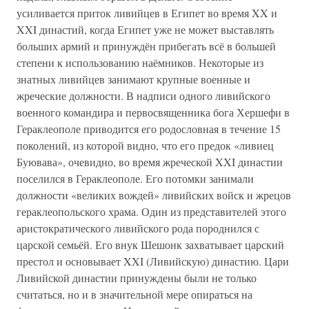
усиливается приток ливийцев в Египет во время XX и
XXI династий, когда Египет уже не может выставлять
больших армий и принуждён прибегать всё в большей
степени к использованию наёмников. Некоторые из
знатных ливийцев занимают крупные военные и
жреческие должности. В надписи одного ливийского
военного командира и первосвященника бога Хершефи в
Гераклеополе приводится его родословная в течение 15
поколений, из которой видно, что его предок «ливиец
Буювава», очевидно, во время жреческой XXI династии
поселился в Гераклеополе. Его потомки занимали
должности «великих вождей» ливийских войск и жрецов
гераклеопольского храма. Один из представителей этого
аристократического ливийского рода породнился с
царской семьёй. Его внук Шешонк захватывает царский
престол и основывает XXI (Ливийскую) династию. Цари
Ливийской династии принуждены были не только
считаться, но и в значительной мере опираться на