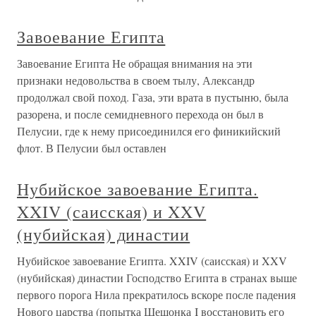
Завоевание Египта
Завоевание Египта Не обращая внимания на эти
признаки недовольства в своем тылу, Александр
продолжал свой поход. Газа, эти врата в пустыню, была
разорена, и после семидневного перехода он был в
Пелусии, где к нему присоединился его финикийский
флот. В Пелусии был оставлен
Нубийское завоевание Египта.
XXIV (саисская) и XXV
(нубийская) династии
Нубийское завоевание Египта. XXIV (саисская) и XXV
(нубийская) династии Господство Египта в странах выше
первого порога Нила прекратилось вскоре после падения
Нового царства (попытка Шешонка I восстановить его