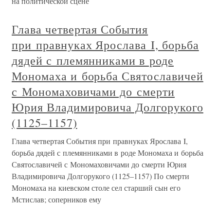
на политической сцене
Глава четвертая События
при правнуках Ярослава I, борьба
дядей с племянниками в роде
Мономаха и борьба Святославичей
с Мономаховичами до смерти
Юрия Владимировича Долгорукого
(1125–1157)
Глава четвертая События при правнуках Ярослава I,
борьба дядей с племянниками в роде Мономаха и борьба
Святославичей с Мономаховичами до смерти Юрия
Владимировича Долгорукого (1125–1157) По смерти
Мономаха на киевском столе сел старший сын его
Мстислав; соперников ему