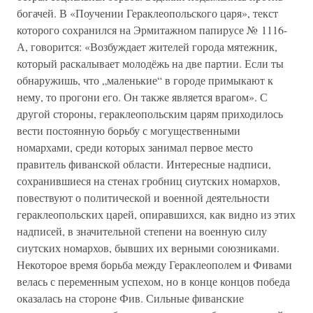
богачей. В «Поучении Гераклеопольского царя», текст
которого сохранился на Эрмитажном папирусе № 1116-
А, говорится: «Возбуждает жителей города мятежник,
который раскалывает молодёжь на две партии. Если ты
обнаружишь, что „маленькие“ в городе примыкают к
нему, то прогони его. Он также является врагом». С
другой стороны, гераклеопольским царям приходилось
вести постоянную борьбу с могущественными
номархами, среди которых занимал первое место
правитель фиванской области. Интересные надписи,
сохранившиеся на стенах гробниц сиутских номархов,
повествуют о политической и военной деятельности
гераклеопольских царей, опиравшихся, как видно из этих
надписей, в значительной степени на военную силу
сиутских номархов, бывших их верными союзниками.
Некоторое время борьба между Гераклеополем и Фивами
велась с переменным успехом, но в конце концов победа
оказалась на стороне Фив. Сильные фиванские