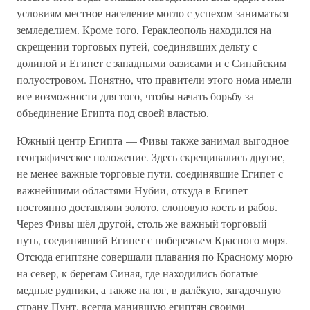
условиям местное население могло с успехом заниматься
земледелием. Кроме того, Гераклеополь находился на
скрещении торговых путей, соединявших дельту с
долиной и Египет с западными оазисами и с Синайским
полуостровом. Понятно, что правители этого нома имели
все возможности для того, чтобы начать борьбу за
объединение Египта под своей властью.
Южный центр Египта — Фивы также занимал выгодное
географическое положение. Здесь скрещивались другие,
не менее важные торговые пути, соединявшие Египет с
важнейшими областями Нубии, откуда в Египет
постоянно доставляли золото, слоновую кость и рабов.
Через Фивы шёл другой, столь же важный торговый
путь, соединявший Египет с побережьем Красного моря.
Отсюда египтяне совершали плавания по Красному морю
на север, к берегам Синая, где находились богатые
медные рудники, а также на юг, в далёкую, загадочную
страну Пунт, всегда манившую египтян своими