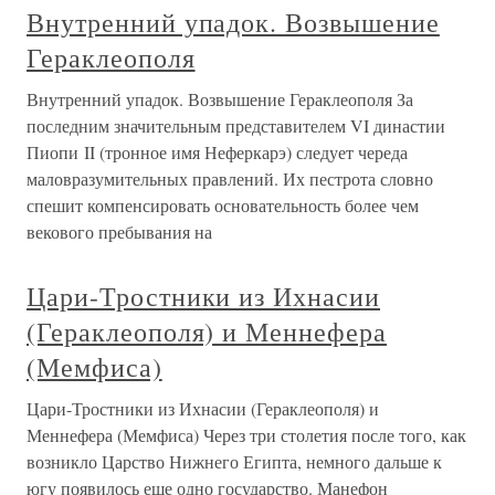
Внутренний упадок. Возвышение
Гераклеополя
Внутренний упадок. Возвышение Гераклеополя За
последним значительным представителем VI династии
Пиопи II (тронное имя Неферкарэ) следует череда
маловразумительных правлений. Их пестрота словно
спешит компенсировать основательность более чем
векового пребывания на
Цари-Тростники из Ихнасии
(Гераклеополя) и Меннефера
(Мемфиса)
Цари-Тростники из Ихнасии (Гераклеополя) и
Меннефера (Мемфиса) Через три столетия после того, как
возникло Царство Нижнего Египта, немного дальше к
югу появилось еще одно государство. Манефон