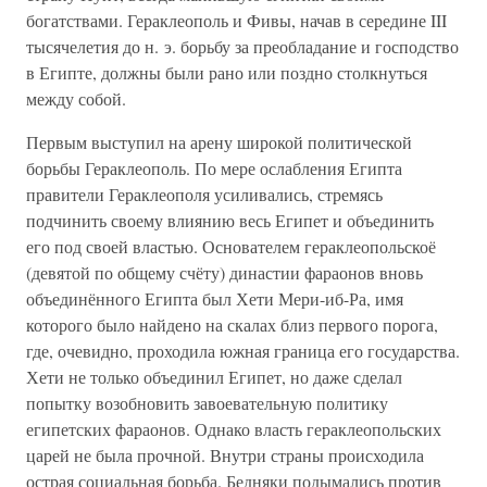
богатствами. Гераклеополь и Фивы, начав в середине III
тысячелетия до н. э. борьбу за преобладание и господство
в Египте, должны были рано или поздно столкнуться
между собой.
Первым выступил на арену широкой политической
борьбы Гераклеополь. По мере ослабления Египта
правители Гераклеополя усиливались, стремясь
подчинить своему влиянию весь Египет и объединить
его под своей властью. Основателем гераклеопольскоё
(девятой по общему счёту) династии фараонов вновь
объединённого Египта был Хети Мери-иб-Ра, имя
которого было найдено на скалах близ первого порога,
где, очевидно, проходила южная граница его государства.
Хети не только объединил Египет, но даже сделал
попытку возобновить завоевательную политику
египетских фараонов. Однако власть гераклеопольских
царей не была прочной. Внутри страны происходила
острая социальная борьба. Бедняки подымались против