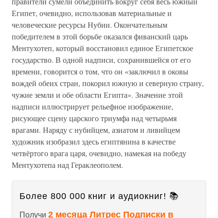
правители сумели объединить вокруг себя весь южный
Египет, очевидно, использовав материальные и
человеческие ресурсы Нубии. Окончательным
победителем в этой борьбе оказался фиванский царь
Ментухотеп, который восстановил единое Египетское
государство. В одной надписи, сохранившейся от его
времени, говорится о том, что он «заключил в оковы
вождей обеих стран, покорил южную и северную страну,
чужие земли и обе области Египта». Значение этой
надписи иллюстрирует рельефное изображение,
рисующее сцену царского триумфа над четырьмя
врагами. Наряду с нубийцем, азиатом и ливийцем
художник изобразил здесь египтянина в качестве
четвёртого врага царя, очевидно, намекая на победу
Ментухотепа над Гераклеополем.
Более 800 000 книг и аудиокниг! 📚
2 месяца Литрес Подписки в
Получи