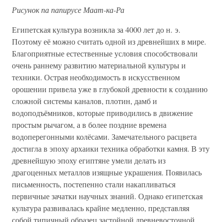
Рисунок па папирусе Маат-ка-Ра
Египетская культура возникла за 4000 лет до н. э.
Поэтому её можно считать одной из древнейших в мире.
Благоприятные естественные условия способствовали
очень раннему развитию материальной культуры и
техники. Острая необходимость в искусственном
орошении привела уже в глубокой древности к созданию
сложной системы каналов, плотин, дамб и
водоподъёмников, которые приводились в движение
простым рычагом, а в более поздние времена
водоперегонными колёсами. Замечательного расцвета
достигла в эпоху архаики техника обработки камня. В эту
древнейшую эпоху египтяне умели делать из
драгоценных металлов изящные украшения. Появилась
письменность, постепенно стали накапливаться
первичные зачатки научных знаний. Однако египетская
культура развивалась крайне медленно, представляя
собой типичный образец застойной древневосточной