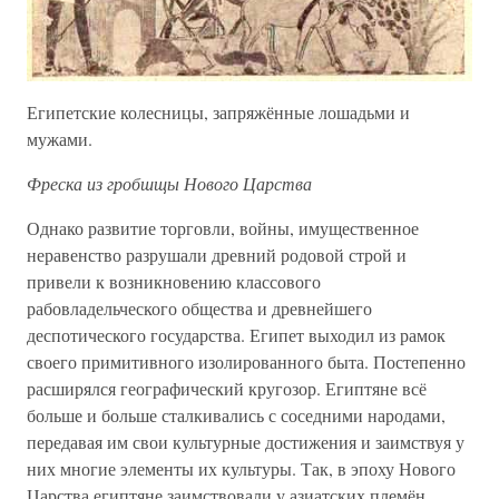
Египетские колесницы, запряжённые лошадьми и
мужами.
Фреска из гробшщы Нового Царства
Однако развитие торговли, войны, имущественное
неравенство разрушали древний родовой строй и
привели к возникновению классового
рабовладельческого общества и древнейшего
деспотического государства. Египет выходил из рамок
своего примитивного изолированного быта. Постепенно
расширялся географический кругозор. Египтяне всё
больше и больше сталкивались с соседними народами,
передавая им свои культурные достижения и заимствуя у
них многие элементы их культуры. Так, в эпоху Нового
Царства египтяне заимствовали у азиатских племён