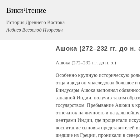
ВикиЧтение
История Древнего Востока
Авдиев Всеволод Игоревич
Ашока (272–232 гг. до н. 
Ашока (272–232 гг. до н. э.)
Особенно крупную историческую роль
отца и деда он унаследовал большое и
Биндусары Ашока выполнял обязанности
западной Индии, получив таким образ
государством. Пребывание Ашоки в к
отпечаток на личность и на дальнейш
центрами Индии, где процветали искус
воспитание сыновья представителей в
шедшие из Греции, проникали в северо