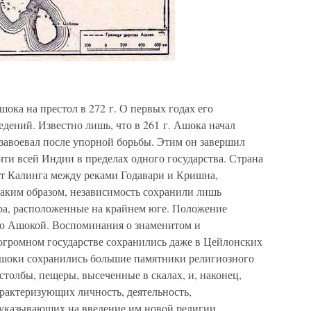
ка на престол в 272 г. О первых годах его
едений. Известно лишь, что в 261 г. Ашока начал
 завоевал после упорной борьбы. Этим он завершил
ти всей Индии в пределах одного государства. Страна
от Калинга между реками Годавари и Кришна,
Таким образом, независимость сохранили лишь
тра, расположенные на крайнем юге. Положение
но Ашокой. Воспоминания о знаменитом и
огромном государстве сохранились даже в Цейлонских
Ашоки сохранились большие памятники религиозного
столбы, пещеры, высеченные в скалах, и, наконец,
рактеризующих личность, деятельность,
указывающих на введение им новой религии.