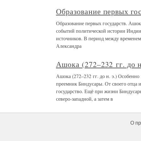
Образование первых го
Образование первых государств. Ашок
событий политической истории Индии с
источников. В период между временем Б
Александра
Ашока (272–232 гг. до н
Ашока (272–232 гг. до н. э.) Особенн
преемник Биндусары. От своего отца 
государство. Ещё при жизни Биндусар
северо-западной, а затем в
О пр