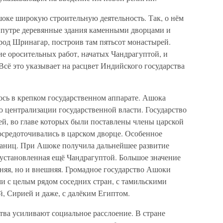
ке широкую строительную деятельность. Так, о нём
липутре деревянные здания каменными дворцами и
од Шринагар, построив там пятьсот монастырей.
 оросительных работ, начатых Чандрагуптой, и
Всё это указывает на расцвет Индийского государства
сь в крепком государственном аппарате. Ашока
 централизации государственной власти. Государство
ей, во главе которых были поставлены члены царской
осредоточивались в царском дворце. Особенное
раниц. При Ашоке получила дальнейшее развитие
 установленная ещё Чандрагуптой. Большое значение
нняя, но и внешняя. Громадное государство Ашоки
и с целым рядом соседних стран, с тамильскими
, Сирией и даже, с далёким Египтом.
тва усиливают социальное расслоение. В стране