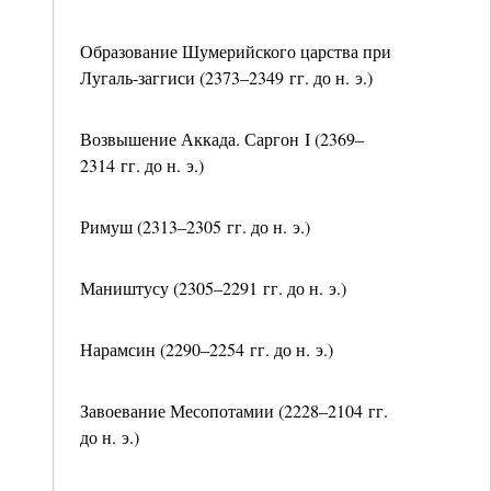
Образование Шумерийского царства при
Лугаль-заггиси (2373–2349 гг. до н. э.)
Возвышение Аккада. Саргон I (2369–
2314 гг. до н. э.)
Римуш (2313–2305 гг. до н. э.)
Маништусу (2305–2291 гг. до н. э.)
Нарамсин (2290–2254 гг. до н. э.)
Завоевание Месопотамии (2228–2104 гг.
до н. э.)