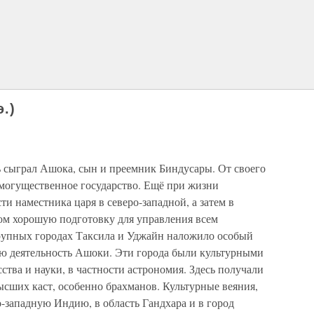
э.)
 сыграл Ашока, сын и преемник Биндусары. От своего
 могущественное государство. Ещё при жизни
 наместника царя в северо-западной, а затем в
ом хорошую подготовку для управления всем
рупных городах Таксила и Уджайн наложило особый
ую деятельность Ашоки. Эти города были культурными
ства и науки, в частности астрономия. Здесь получали
ысших каст, особенно брахманов. Культурные веяния,
-западную Индию, в область Гандхара и в город