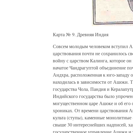
Карта № 9. Древняя Индия
Совсем молодым человеком вступил Ашо
царствования почти не сохранилось св
войну с царством Калинга, которое он
начатое Чандрагуптой объединение поч
Андхра, расположенная к юго-западу 
находилась в зависимости от Ашоки. 
государства Чола, Пандия и Кералапу
Индийского государства было упроче
могущественном царе Ашоке и об его 
хрониках. От времени царствования 
культа (ступы), каменные монолитные 
свыше 30 интереснейших надписей, ха
государственное управление Ашоки и 