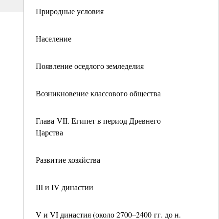
Природные условия
Население
Появление оседлого земледелия
Возникновение классового общества
Глава VII. Египет в период Древнего
Царства
Развитие хозяйства
III и IV династии
V и VI династия (около 2700–2400 гг. до н.