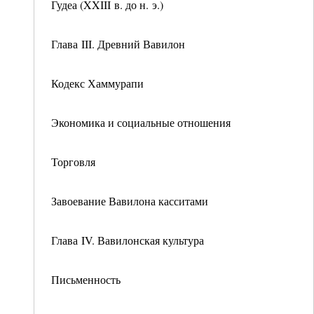
Гудеа (XXIII в. до н. э.)
Глава III. Древний Вавилон
Кодекс Хаммурапи
Экономика и социальные отношения
Торговля
Завоевание Вавилона касситами
Глава IV. Вавилонская культура
Письменность