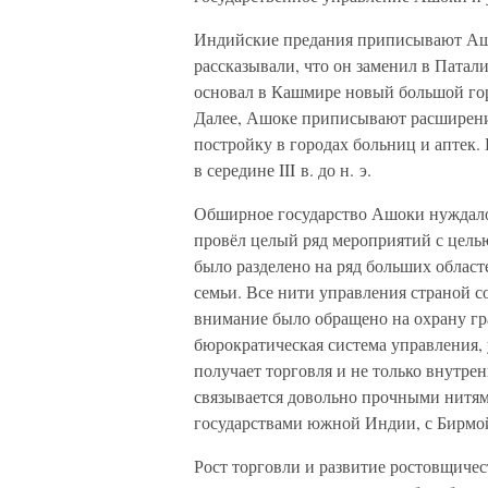
Индийские предания приписывают Ашо
рассказывали, что он заменил в Пата
основал в Кашмире новый большой гор
Далее, Ашоке приписывают расширение
постройку в городах больниц и аптек. 
в середине III в. до н. э.
Обширное государство Ашоки нуждало
провёл целый ряд мероприятий с целью
было разделено на ряд больших област
семьи. Все нити управления страной с
внимание было обращено на охрану г
бюрократическая система управления,
получает торговля и не только внутре
связывается довольно прочными нитям
государствами южной Индии, с Бирмой
Рост торговли и развитие ростовщичес