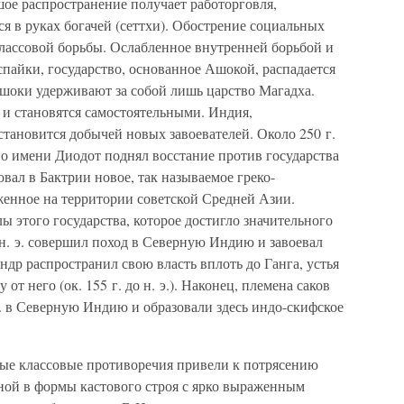
шое распространение получает работорговля,
я в руках богачей (сеттхи). Обострение социальных
ассовой борьбы. Ослабленное внутренней борьбой и
пайки, государство, основанное Ашокой, распадается
Ашоки удерживают за собой лишь царство Магадха.
 и становятся самостоятельными. Индия,
становится добычей новых завоевателей. Около 250 г.
 по имени Диодот поднял восстание против государства
овал в Бактрии новое, так называемое греко-
женное на территории советской Средней Азии.
 этого государства, которое достигло значительного
 н. э. совершил поход в Северную Индию и завоевал
др распространил свою власть вплоть до Ганга, устья
от него (ок. 155 г. до н. э.). Наконец, племена саков
 э. в Северную Индию и образовали здесь индо-скифское
ые классовые противоречия привели к потрясению
ной в формы кастового строя с ярко выраженным