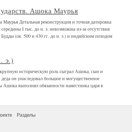
сударств. Ашока Маурья
а Маурья Детальная реконструкция и точная датировка
ередины I тыс. до н. э. невозможны из-за отсутствия
удды (ок. 500 и 430 гг. до н. э.) и индийским походом
. э.)
о крупную историческую роль сыграл Ашока, сын и
и деда он унаследовал большое и могущественное
ы Ашока выполнял обязанности наместника царя в
оекте
Разделы