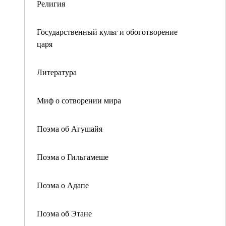
Религия
Государственный культ и обоготворение
царя
Литература
Миф о сотворении мира
Поэма об Агушайя
Поэма о Гильгамеше
Поэма о Адапе
Поэма об Этане