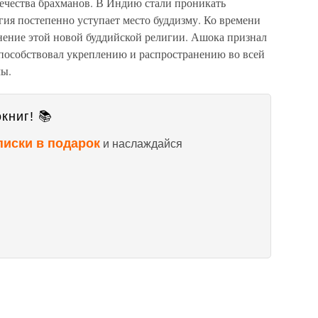
ечества брахманов. В Индию стали проникать
ия постепенно уступает место буддизму. Ко времени
ение этой новой буддийской религии. Ашока признал
способствовал укреплению и распространению во всей
мы.
книг! 📚
писки в подарок
и наслаждайся