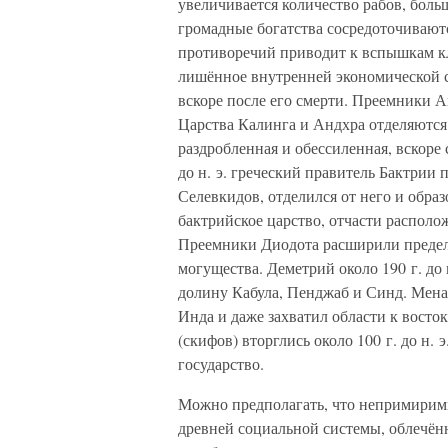
увеличивается количество рабов, боль
громадные богатства сосредоточиваютс
противоречий приводит к вспышкам кл
лишённое внутренней экономической с
вскоре после его смерти. Преемники 
Царства Калинга и Андхра отделяются
раздробленная и обессиленная, вскоре 
до н. э. греческий правитель Бактрии
Селевкидов, отделился от него и образ
бактрийское царство, отчасти располо
Преемники Диодота расширили пределы
могущества. Деметрий около 190 г. до
долину Кабула, Пенджаб и Синд. Менан
Инда и даже захватил области к востоку 
(скифов) вторглись около 100 г. до н.
государство.
Можно предполагать, что непримирим
древней социальной системы, облечён