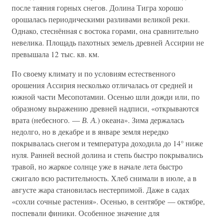
после таяния горных снегов. Долина Тигра хорошо
орошалась периодическими разливами великой реки.
Однако, стеснённая с востока горами, она сравнительно
невелика. Площадь пахотных земель древней Ассирии не
превышала 12 тыс. кв. км.
По своему климату и по условиям естественного
орошения Ассирия несколько отличалась от средней и
южной части Месопотамии. Осенью шли дожди или, по
образному выражению древней надписи, «открываются
врата (небесного. —
В. А.
) океана». Зима держалась
недолго, но в декабре и в январе земля нередко
покрывалась снегом и температура доходила до 14° ниже
нуля. Ранней весной долина и степь быстро покрывались
травой, но жаркое солнце уже в начале лета быстро
сжигало всю растительность. Хлеб снимали в июле, а в
августе жара становилась нестерпимой. Даже в садах
«сохли сочные растения». Осенью, в сентябре — октябре,
поспевали финики. Особенное значение для