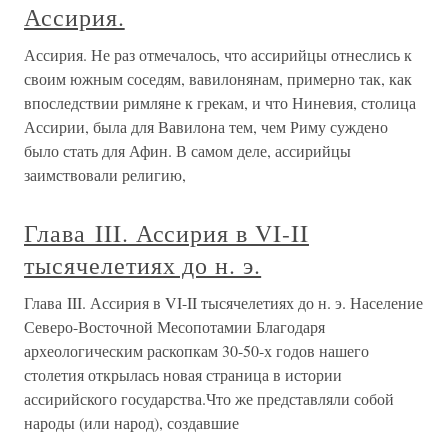
Ассирия.
Ассирия. Не раз отмечалось, что ассирийцы отнеслись к
своим южным соседям, вавилонянам, примерно так, как
впоследствии римляне к грекам, и что Ниневия, столица
Ассирии, была для Вавилона тем, чем Риму суждено
было стать для Афин. В самом деле, ассирийцы
заимствовали религию,
Глава III. Ассирия в VI-II
тысячелетиях до н. э.
Глава III. Ассирия в VI-II тысячелетиях до н. э. Население
Северо-Восточной Месопотамии Благодаря
археологическим раскопкам 30-50-х годов нашего
столетия открылась новая страница в истории
ассирийского государства.Что же представляли собой
народы (или народ), создавшие