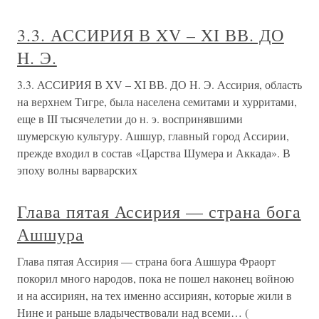
3.3. АССИРИЯ В XV – XI ВВ. ДО
Н. Э.
3.3. АССИРИЯ В XV – XI ВВ. ДО Н. Э. Ассирия, область
на верхнем Тигре, была населена семитами и хурритами,
еще в III тысячелетии до н. э. воспринявшими
шумерскую культуру. Ашшур, главный город Ассирии,
прежде входил в состав «Царства Шумера и Аккада». В
эпоху волны варварских
Глава пятая Ассирия — страна бога
Ашшура
Глава пятая Ассирия — страна бога Ашшура Фраорт
покорил много народов, пока не пошел наконец войною
и на ассириян, на тех именно ассириян, которые жили в
Нине и раньше владычествовали над всеми… (