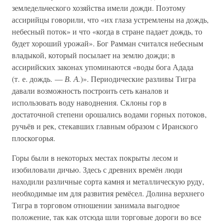
земледельческого хозяйства имели дожди. Поэтому
ассирийцы говорили, что «их глаза устремлены на дождь,
небесный поток» и что «когда в стране падает дождь, то
будет хороший урожай». Бог Рамман считался небесным
владыкой, который посылает на землю дожди; в
ассирийских законах упоминаются «воды бога Адада
(т. е. дождь. —
В. А.
)». Периодические разливы Тигра
давали возможность построить сеть каналов и
использовать воду наводнения. Склоны гор в
достаточной степени орошались водами горных потоков,
ручьёв и рек, стекавших главным образом с Иранского
плоскогорья.
Горы были в некоторых местах покрыты лесом и
изобиловали дичью. Здесь с древних времён люди
находили различные сорта камня и металлическую руду,
необходимые им для развития ремёсел. Долина верхнего
Тигра в торговом отношении занимала выгодное
положение, так как отсюда шли торговые дороги во все