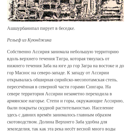
Ашшурбанипал пирует в беседке.
Рельеф из Куюнджика
Собственно Ассирия занимала небольшую территорию
вдоль верхнего течения Тигра, которая тянулась от
нижнего течения Заба на юге до гор Загра на востоке и до
гор Масиос на северо-западе. К западу от Ассирии
открывалась обширная сирийско-месопотамская степь,
пересечённая в северной части горами Сингара. На
севере территория Ассирии незаметно переходила в
армянское нагорье. Степи и горы, окружающие Ассирию,
были покрыты скудной растительностью. Население
здесь с давних времён занималось главным образом
скотоводством. Долина Верхнего Заба удобна для
земледелия, так как эта река несёт весной много воды