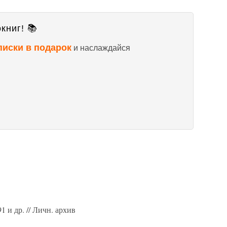
книг! 📚
писки в подарок
и наслаждайся
 и др. // Личн. архив