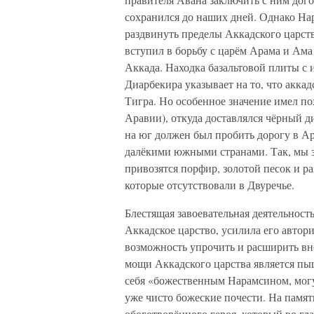
сохранился до наших дней. Однако На
раздвинуть пределы Аккадского царств
вступил в борьбу с царём Арама и Ама
Аккада. Находка базальтовой плиты с 
Диарбекира указывает на то, что акка
Тигра. Но особенное значение имел по
Аравии), откуда доставлялся чёрный ди
на юг должен был пробить дорогу в А
далёкими южными странами. Так, мы з
привозятся порфир, золотой песок и ра
которые отсутствовали в Двуречье.
Блестящая завоевательная деятельност
Аккадское царство, усилила его автори
возможность упрочить и расширить вн
мощи Аккадского царства является пы
себя «божественным Нарамсином, мог
уже чисто божеские почести. На памят
обоготворённого героя, который во гл