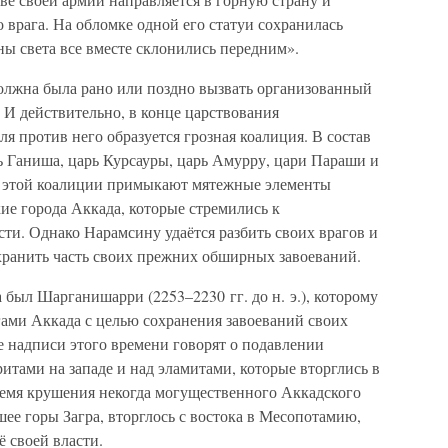
 врага. На обломке одной его статуи сохранилась
ны света все вместе склонились передним».
олжна была рано или поздно вызвать организованный
. И действительно, в конце царствования
я против него образуется грозная коалиция. В состав
рь Ганиша, царь Курсауры, царь Амурру, цари Параши и
К этой коалиции примыкают мятежные элементы
кие города Аккада, которые стремились к
ти. Однако Нарамсину удаётся разбить своих врагов и
хранить часть своих прежних обширных завоеваний.
был Шарганишарри (2253–2230 гг. до н. э.), которому
гами Аккада с целью сохранения завоеваний своих
надписи этого времени говорят о подавлении
ритами на западе и над эламитами, которые вторглись в
емя крушения некогда могущественного Аккадского
шее горы Загра, вторглось с востока в Месопотамию,
 своей власти.