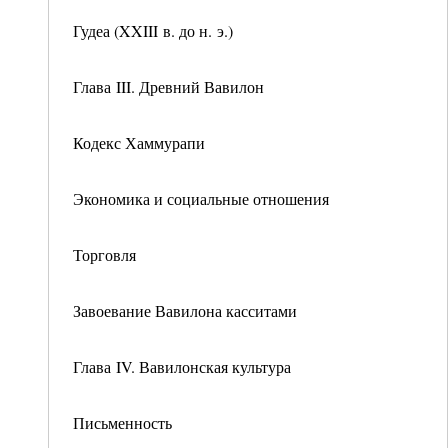
Гудеа (XXIII в. до н. э.)
Глава III. Древний Вавилон
Кодекс Хаммурапи
Экономика и социальные отношения
Торговля
Завоевание Вавилона касситами
Глава IV. Вавилонская культура
Письменность