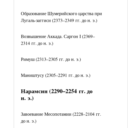
Образование Шумерийского царства при
Лугаль-заггиси (2373–2349 гг. до н. э.)
Возвышение Аккада. Саргон I (2369–
2314 гг. до н. э.)
Римуш (2313–2305 гг. до н. э.)
Маништусу (2305–2291 гг. до н. э.)
Нарамсин (2290–2254 гг. до
н. э.)
Завоевание Месопотамии (2228–2104 гг.
до н. э.)