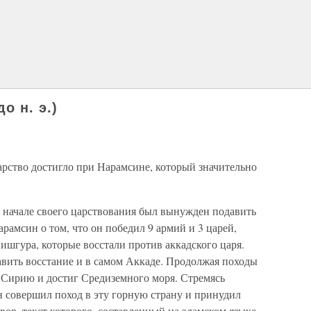
о н. э.)
арство достигло при Нарамсине, который значительно
в начале своего царствования был вынужден подавить
рамсин о том, что он победил 9 армий и 3 царей,
шгура, которые восстали против аккадского царя.
вить восстание и в самом Аккаде. Продолжая походы
в Сирию и достиг Средиземного моря. Стремясь
н совершил поход в эту горную страну и принудил
вор, текст которого, составленный на эламском языке,