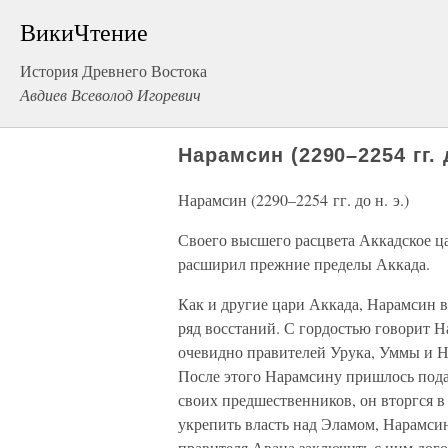
ВикиЧтение
История Древнего Востока
Авдиев Всеволод Игоревич
Нарамсин (2290–2254 гг. д
Нарамсин (2290–2254 гг. до н. э.)
Своего высшего расцвета Аккадское ц
расширил прежние пределы Аккада.
Как и другие цари Аккада, Нарамсин 
ряд восстаний. С гордостью говорит На
очевидно правителей Урука, Уммы и Ни
После этого Нарамсину пришлось пода
своих предшественников, он вторгся 
укрепить власть над Эламом, Нарамси
правителя Авана заключить с ним дого