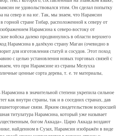
рамсин не удовольствовался этим. Он сделал попытку
а на север и на юг. Так, мы знаем, что Нарамсин
 в горной стране Тибар, расположенной к северу от
изображением Нарамсина к северо-востоку от
дские войска далеко продвинулись в области верхнего
ход Нарамсина в далёкую страну Маган (очевидно в
орит для изготовления статуй и сосудов. Этот поход
равию с целью установления новых торговых связей с
наем, что при Нарамсине из страны Мелухха
зличные ценные сорта дерева, т. е. те материалы,
ь Нарамсина в значительной степени укрепила сильное
тет как внутри страны, так и в соседних странах, дав
ешнеторговые связи. Ярким свидетельством возросшей
шная титулатура Нарамсина, который уже называет
ущественным, богом Аккада». Царю Аккада воздают
нике, найденном в Сузах, Нарамсин изображён в виде
аве своей армии направляется в горную страну и