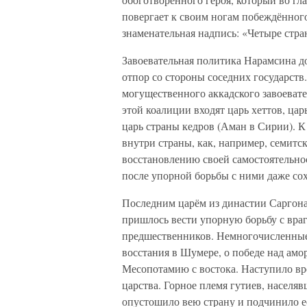
повергает к своим ногам побеждённого
знаменательная надпись: «Четыре стра
Завоевательная политика Нарамсина д
отпор со стороны соседних государств
могущественного аккадского завоевател
этой коалиции входят царь хеттов, ца
царь страны кедров (Аман в Сирии). 
внутри страны, как, например, семитс
восстановлению своей самостоятельнос
после упорной борьбы с ними даже со
Последним царём из династии Саргона 
пришлось вести упорную борьбу с вра
предшественников. Немногочисленные 
восстания в Шумере, о победе над амо
Месопотамию с востока. Наступило вр
царства. Горное племя гутиев, населяв
опустошило вею страну и подчинило её