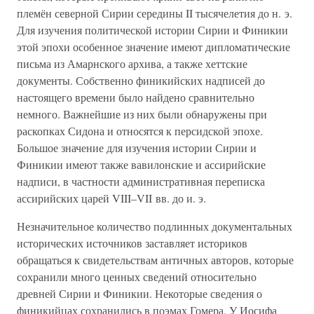
племён северной Сирии середины II тысячелетия до н. э.
Для изучения политической истории Сирии и Финикии
этой эпохи особенное значение имеют дипломатические
письма из Амарнского архива, а также хеттские
документы. Собственно финикийских надписей до
настоящего времени было найдено сравнительно
немного. Важнейшие из них были обнаружены при
раскопках Сидона и относятся к персидской эпохе.
Большое значение для изучения истории Сирии и
Финикии имеют также вавилонские и ассирийские
надписи, в частности административная переписка
ассирийских царей VIII–VII вв. до и. э.
Незначительное количество подлинных документальных
исторических источников заставляет историков
обращаться к свидетельствам античных авторов, которые
сохранили много ценных сведений относительно
древней Сирии и Финикии. Некоторые сведения о
финикийцах сохранились в поэмах Гомера. У Иосифа