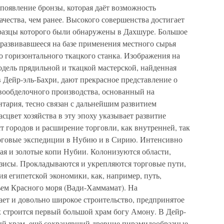
появление бронзы, которая даёт возможность
ачества, чем ранее. Высокого совершенства достигает
разцы которого были обнаружены в Дахшуре. Большое
 развивавшееся на базе применения местного сырья
го горизонтального ткацкого станка. Изображения на
одель прядильной и ткацкой мастерской, найденная
 Дейр-эль-Бахри, дают прекрасное представление о
евообделочного производства, основанный на
тария, тесно связан с дальнейшим развитием
сцвет хозяйства в эту эпоху указывает развитие
ст городов и расширение торговли, как внутренней, так
рговые экспедиции в Нубию и в Сирию. Интенсивно
я и золотые копи Нубии. Колонизуются области,
азисы. Прокладываются и укрепляются торговые пути,
я египетской экономики, как, например, путь,
ем Красного моря (Вади-Хаммамат). На
ает и довольно широкое строительство, предпринятое
х строится первый большой храм богу Амону. В Дейр-
ый храм, ещё сохранявший древние пирамидообразные