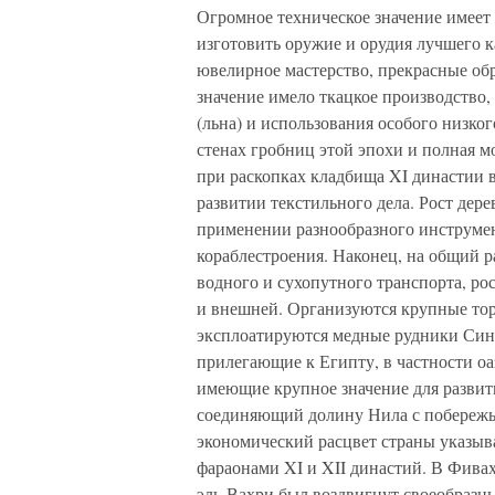
Огромное техническое значение имеет 
изготовить оружие и орудия лучшего к
ювелирное мастерство, прекрасные об
значение имело ткацкое производство,
(льна) и использования особого низко
стенах гробниц этой эпохи и полная м
при раскопках кладбища XI династии в
развитии текстильного дела. Рост дер
применении разнообразного инструмен
кораблестроения. Наконец, на общий ра
водного и сухопутного транспорта, ро
и внешней. Организуются крупные то
эксплоатируются медные рудники Сина
прилегающие к Египту, в частности о
имеющие крупное значение для развити
соединяющий долину Нила с побережь
экономический расцвет страны указыв
фараонами XI и XII династий. В Фива
эль-Вахри был воздвигнут своеобразн