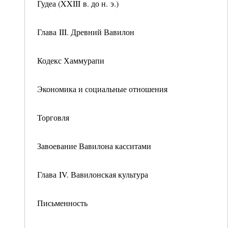
Гудеа (XXIII в. до н. э.)
Глава III. Древний Вавилон
Кодекс Хаммурапи
Экономика и социальные отношения
Торговля
Завоевание Вавилона касситами
Глава IV. Вавилонская культура
Письменность