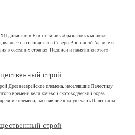
 XII династий в Египте вновь образовалось мощное
ндовавшее на господство в Северо-Восточной Африке и
ия в соседних странах. Надписи и памятники этого
бщественный строй
трой Древнееврейские племена, населявшие Палестияу
долгого времени вели кочевой скотоводческий образ
е древние племена, населявшие южную часть Палестины
бщественный строй