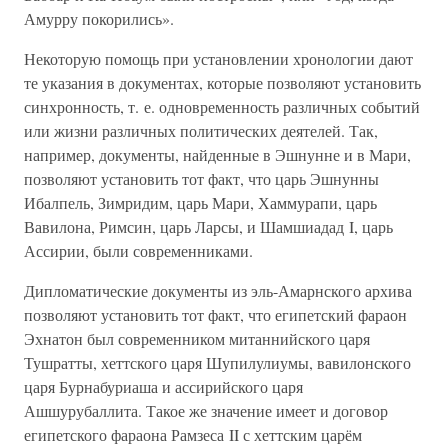
Амурру покорились».
Некоторую помощь при установлении хронологии дают
те указания в документах, которые позволяют установить
синхронность, т. е. одновременность различных событий
или жизни различных политических деятелей. Так,
например, документы, найденные в Эшнунне и в Мари,
позволяют установить тот факт, что царь Эшнунны
Ибалпель, Зимридим, царь Мари, Хаммурапи, царь
Вавилона, Римсин, царь Ларсы, и Шамшиадад I, царь
Ассирии, были современниками.
Дипломатические документы из эль-Амарнского архива
позволяют установить тот факт, что египетский фараон
Эхнатон был современником митаннийского царя
Тушратты, хеттского царя Шупилулиумы, вавилонского
царя Бурнабуриаша и ассирийского царя
Ашшурубаллита. Такое же значение имеет и договор
египетского фараона Рамзеса II с хеттским царём