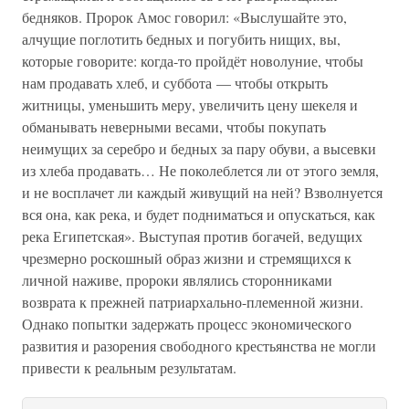
бедняков. Пророк Амос говорил: «Выслушайте это,
алчущие поглотить бедных и погубить нищих, вы,
которые говорите: когда-то пройдёт новолуние, чтобы
нам продавать хлеб, и суббота — чтобы открыть
житницы, уменьшить меру, увеличить цену шекеля и
обманывать неверными весами, чтобы покупать
неимущих за серебро и бедных за пару обуви, а высевки
из хлеба продавать… Не поколеблется ли от этого земля,
и не восплачет ли каждый живущий на ней? Взволнуется
вся она, как река, и будет подниматься и опускаться, как
река Египетская». Выступая против богачей, ведущих
чрезмерно роскошный образ жизни и стремящихся к
личной наживе, пророки являлись сторонниками
возврата к прежней патриархально-племенной жизни.
Однако попытки задержать процесс экономического
развития и разорения свободного крестьянства не могли
привести к реальным результатам.