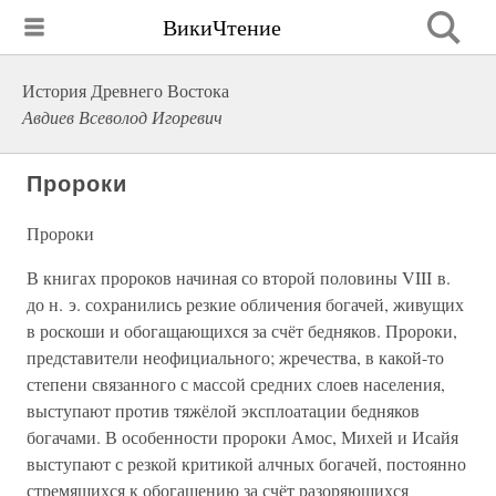
ВикиЧтение
История Древнего Востока
Авдиев Всеволод Игоревич
Пророки
Пророки
В книгах пророков начиная со второй половины VIII в.
до н. э. сохранились резкие обличения богачей, живущих
в роскоши и обогащающихся за счёт бедняков. Пророки,
представители неофициального; жречества, в какой-то
степени связанного с массой средних слоев населения,
выступают против тяжёлой эксплоатации бедняков
богачами. В особенности пророки Амос, Михей и Исайя
выступают с резкой критикой алчных богачей, постоянно
стремящихся к обогащению за счёт разоряющихся