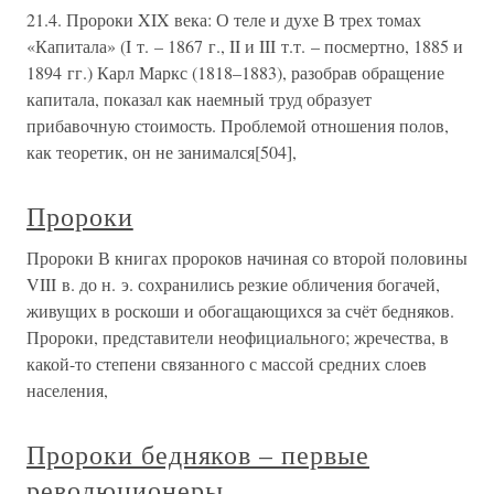
21.4. Пророки XIX века: О теле и духе В трех томах
«Капитала» (I т. – 1867 г., II и III т.т. – посмертно, 1885 и
1894 гг.) Карл Маркс (1818–1883), разобрав обращение
капитала, показал как наемный труд образует
прибавочную стоимость. Проблемой отношения полов,
как теоретик, он не занимался[504],
Пророки
Пророки В книгах пророков начиная со второй половины
VIII в. до н. э. сохранились резкие обличения богачей,
живущих в роскоши и обогащающихся за счёт бедняков.
Пророки, представители неофициального; жречества, в
какой-то степени связанного с массой средних слоев
населения,
Пророки бедняков – первые
революционеры