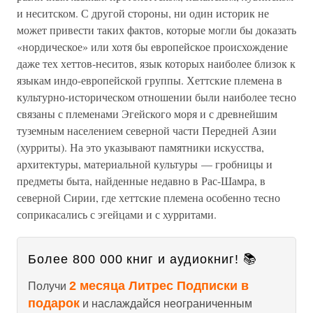
и неситском. С другой стороны, ни один историк не
может привести таких фактов, которые могли бы доказать
«нордическое» или хотя бы европейское происхождение
даже тех хеттов-неситов, язык которых наиболее близок к
языкам индо-европейской группы. Хеттские племена в
культурно-историческом отношении были наиболее тесно
связаны с племенами Эгейского моря и с древнейшим
туземным населением северной части Передней Азии
(хурриты). На это указывают памятники искусства,
архитектуры, материальной культуры — гробницы и
предметы быта, найденные недавно в Рас-Шамра, в
северной Сирии, где хеттские племена особенно тесно
соприкасались с эгейцами и с хурритами.
Более 800 000 книг и аудиокниг! 📚
2 месяца Литрес Подписки в
Получи
подарок
и наслаждайся неограниченным