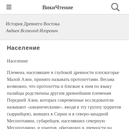
ВикиЧтение
История Древнего Востока
Авдиев Всеволод Игоревич
Население
Население
Племена, населявшие в глубокой древности плоскогорье
Малой Азии, принято называть протохеттами. Весьма
возможно, что протохетты и близкие к ним по языку
палайцы родственны другим древнейшим племенам
Передней Азии, которых современные исследователи
называют «азианическими», вводя в эту группу хурритов
(харрийцев), живших в Сирии и в северо-западной
Месопотамии, субарейцев, населявших северную
Месопотамию, и урартов, обитавших в древности на