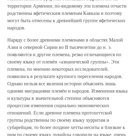
территории Армении; по-видимому эти племена отчасти
родственны яфетическим племенам Кавказа и поэтому
могут быть отнесены к древнейшей группе яфетических
народов.
Наряду с более древними племенами в областях Малой
Азии и северной Сирии во II тысячелетии до н. э.
появляются и другие племена, резко отличающиеся по
своему языку от племён «азианической группы». Эти
племена, по мнению некоторых исследователей,
появились в результате крупного переселения народов.
Однако нельзя все явления истории объяснять лишь
одними миграциями племён и народов. Изменения языка
и культуры в значительной степени объясняются
процессом изменения социально-экономических
отношений. Если древние племена протохеттской
группы родственны по своему языку хурритам и
субарейцам, то более поздние хетты-неситы и близкие к
ним по своему языку лувийцы говорили на языке, очень