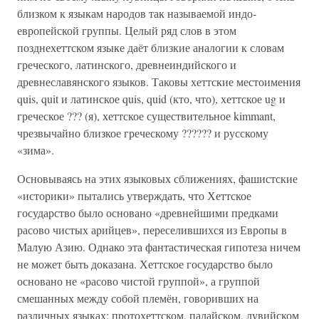
близком к языкам народов так называемой индо-
европейской группы. Целый ряд слов в этом
позднехеттском языке даёт близкие аналогии к словам
греческого, латинского, древнеиндийского и
древнеславянского языков. Таковы хеттские местоимения
quis, quit и латинское quis, quid (кто, что), хеттское ug и
греческое ??? (я), хеттское существительное kimmant,
чрезвычайно близкое греческому ?????? и русскому
«зима».
Основываясь на этих языковых сближениях, фашистские
«историки» пытались утверждать, что Хеттское
государство было основано «древнейшими предками
расово чистых арийцев», переселившихся из Европы в
Малую Азию. Однако эта фантастическая гипотеза ничем
не может быть доказана. Хеттское государство было
основано не «расово чистой группой», а группой
смешанных между собой племён, говоривших на
различных языках: протохеттском, палайском, лувийском