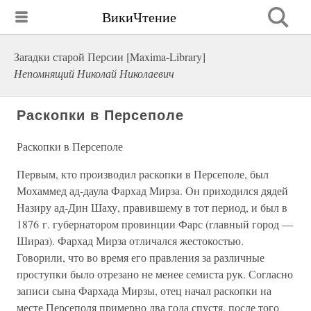
ВикиЧтение
Заrадки старой Персии [Maxima-Library]
Непомнящий Николай Николаевич
Раскопки в Персеполе
Раскопки в Персеполе
Первым, кто производил раскопки в Персеполе, был
Мохаммед ад-даула Фархад Мирза. Он приходился дядей
Назиру ад-Дин Шаху, правившему в тот период, и был в
1876 г. губернатором провинции Фарс (главный город —
Шираз). Фархад Мирза отличался жестокостью.
Говорили, что во время его правления за различные
проступки было отрезано не менее семиста рук. Согласно
записи сына Фархада Мирзы, отец начал раскопки на
месте Персеполя примерно два года спустя, после того