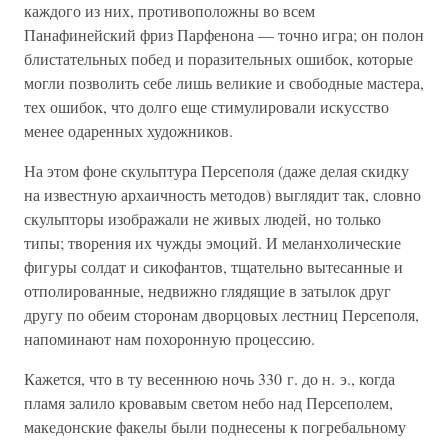
каждого из них, противоположны во всем
Панафинейский фриз Парфенона — точно игра; он полон
блистательных побед и поразительных ошибок, которые
могли позволить себе лишь великие и свободные мастера,
тех ошибок, что долго еще стимулировали искусство
менее одаренных художников.
На этом фоне скульптура Персеполя (даже делая скидку
на известную архаичность методов) выглядит так, словно
скульпторы изображали не живых людей, но только
типы; творения их чужды эмоций. И меланхолические
фигуры солдат и сикофантов, тщательно вытесанные и
отполированные, недвижно глядящие в затылок друг
другу по обеим сторонам дворцовых лестниц Персеполя,
напоминают нам похоронную процессию.
Кажется, что в ту весеннюю ночь 330 г. до н. э., когда
пламя залило кровавым светом небо над Персеполем,
македонские факелы были поднесены к погребальному