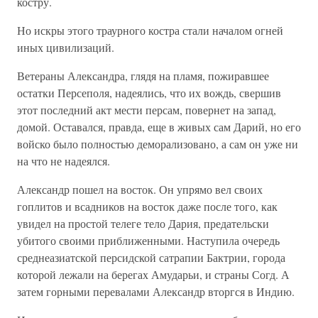
костру.
Но искры этого траурного костра стали началом огней
иных цивилизаций.
Ветераны Александра, глядя на пламя, пожиравшее
остатки Персеполя, надеялись, что их вождь, свершив
этот последний акт мести персам, повернет на запад,
домой. Оставался, правда, еще в живых сам Дарий, но его
войско было полностью деморализовано, а сам он уже ни
на что не надеялся.
Александр пошел на восток. Он упрямо вел своих
гоплитов и всадников на восток даже после того, как
увидел на простой телеге тело Дария, предательски
убитого своими приближенными. Наступила очередь
среднеазиатской персидской сатрапии Бактрии, города
которой лежали на берегах Амударьи, и страны Согд. А
затем горными перевалами Александр вторгся в Индию.