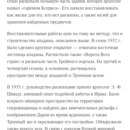
сезон раскопали большую часть здания, которое археолог
назвал «гаремом Ксеркса». Его начали восстанавливать
как жилье для тех, кто вел раскопки, а также музей для
хранения найденных предметов.
Восстановительные работы шли по тому же методу, что и
строительство ападаны, описанное выше. В сезон 1932 г.
было сделано крупное открытие — откопана восточная
лестница ападаны. Расчистили также «Ворота Всех
стран» и раскопали часть Тройного портала. На третий и
четвертый сезоны, в основном, расчищалось
пространство между ападаной и Тронным залом.
В 1935 г. руководство раскопками принял археолог Э. Ф.
Шмидт, имевший опыт подобной работы в Ираке. Было
вскрыто обширное пространство на территории
сокровищницы и найдено два замечательных рельефа с
изображением Дария во время аудиенции, а также
Тронный зал и окружающие его постройки. Обнаружили
также ворота зала. В связи с началом Второй мировой