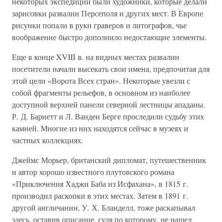
некоторых экспедиций были художники, которые делали
зарисовки развалин Персеполя и других мест. В Европе
рисунки попали в руки граверов и литографов, чье
воображение быстро дополнило недостающие элементы.
Еще в конце XVIII в. на видных местах развалин
посетители начали высекать свои имена, предпочитая для
этой цели «Ворота Всех стран». Некоторые увезли с
собой фрагменты рельефов, в основном из наиболее
доступной верхней панели северной лестницы ападаны.
Р. Д. Барнетт и Л. Ванден Берге проследили судьбу этих
камней. Многие из них находятся сейчас в музеях и
частных коллекциях.
Джеймс Морьер, британский дипломат, путешественник
и автор хорошо известного плутовского романа
«Приключения Хаджи Баба из Исфахана», в 1815 г.
производил раскопки в этих местах. Затем в 1891 г.
другой англичанин, У. Х. Бланделл, тоже раскапывал
здесь, оставив описание, судя по которому, не нашел