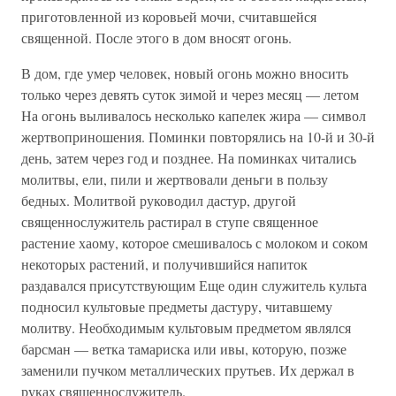
приготовленной из коровьей мочи, считавшейся
священной. После этого в дом вносят огонь.
В дом, где умер человек, новый огонь можно вносить
только через девять суток зимой и через месяц — летом
На огонь выливалось несколько капелек жира — символ
жертвоприношения. Поминки повторялись на 10-й и 30-й
день, затем через год и позднее. На поминках читались
молитвы, ели, пили и жертвовали деньги в пользу
бедных. Молитвой руководил дастур, другой
священнослужитель растирал в ступе священное
растение хаому, которое смешивалось с молоком и соком
некоторых растений, и получившийся напиток
раздавался присутствующим Еще один служитель культа
подносил культовые предметы дастуру, читавшему
молитву. Необходимым культовым предметом являлся
барсман — ветка тамариска или ивы, которую, позже
заменили пучком металлических прутьев. Их держал в
руках священнослужитель.