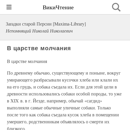
ВикиЧтение
Заrадки старой Персии [Maxima-Library]
Непомнящий Николай Николаевич
В царстве молчания
В царстве молчания
По древнему обычаю, существующему и поныне, вокруг
умирающего разбрасывали кусочки хлеба или клали их
на его грудь, и собака съедала их. Если для этой цели в
древности использовались собаки особой породы, то уже
в XIX в. в г. Йезде, например, обычай «сагдид»
выполняли самые обычные уличные собаки. Только
после того как собака съедала кусок хлеба в помещении
умершего, родственникам объявлялось о смерти их
близкого.