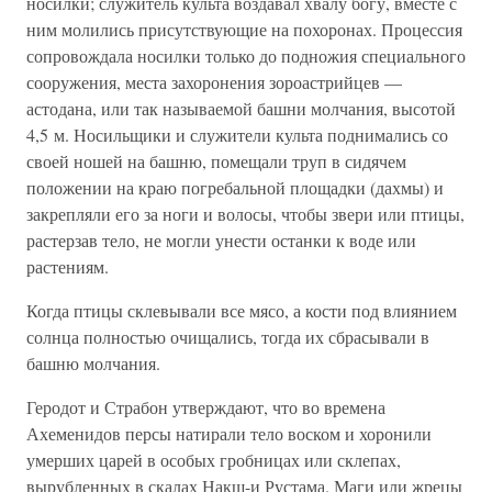
носилки; служитель культа воздавал хвалу богу, вместе с
ним молились присутствующие на похоронах. Процессия
сопровождала носилки только до подножия специального
сооружения, места захоронения зороастрийцев —
астодана, или так называемой башни молчания, высотой
4,5 м. Носильщики и служители культа поднимались со
своей ношей на башню, помещали труп в сидячем
положении на краю погребальной площадки (дахмы) и
закрепляли его за ноги и волосы, чтобы звери или птицы,
растерзав тело, не могли унести останки к воде или
растениям.
Когда птицы склевывали все мясо, а кости под влиянием
солнца полностью очищались, тогда их сбрасывали в
башню молчания.
Геродот и Страбон утверждают, что во времена
Ахеменидов персы натирали тело воском и хоронили
умерших царей в особых гробницах или склепах,
вырубленных в скалах Накш-и Рустама. Маги или жрецы