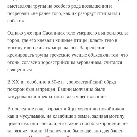
выставляли трупы на особого рода возвышения и
погребали «не ранее того, как их разорвут птицы или
собаки».
Однако уже при Сасанидах тело умершего выносилось за
город, где его клевали хищные птицы; класть тело в
могилу или сжигать запрещалось. Запрещение
кремировать трупы греческие ученые объясняли тем, что
огонь, согласно зороастрийским верованиям, считался
священным.
В XX в., особенно в 50-е гг., зороастрийский обряд
похорон был запрещен. Башни молчания были
замурованы и прекратили свое существование.
В последние годы зороастрийцы хоронили покойников,
как и мусульмане, на кладбище в земле, заливая могилу
цементом: они считали, что такой способ захоронения не
загрязняет земли. Исключение было сделано для башен