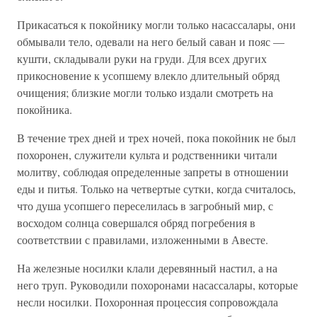
Прикасаться к покойнику могли только насассалары, они
обмывали тело, одевали на него белый саван и пояс —
кушти, складывали руки на груди. Для всех других
прикосновение к усопшему влекло длительный обряд
очищения; близкие могли только издали смотреть на
покойника.
В течение трех дней и трех ночей, пока покойник не был
похоронен, служители культа и родственники читали
молитву, соблюдая определенные запреты в отношении
еды и питья. Только на четвертые сутки, когда считалось,
что душа усопшего переселилась в загробный мир, с
восходом солнца совершался обряд погребения в
соответствии с правилами, изложенными в Авесте.
На железные носилки клали деревянный настил, а на
него труп. Руководили похоронами насассалары, которые
несли носилки. Похоронная процессия сопровождала