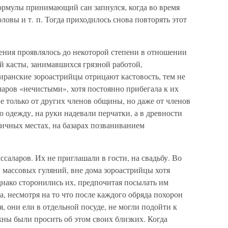
ормулы принимающий сан запнулся, когда во время
ловы и т. п. Тогда приходилось снова повторять этот
ния проявлялось до некоторой степени в отношении
й касты, занимавшихся грязной работой,
иранские зороастрийцы отрицают кастовость, тем не
аров «нечистыми», хотя постоянно прибегала к их
е только от других членов общины, но даже от членов
 одежду, на руки надевали перчатки, а в древности
личных местах, на базарах позваниванием
саларов. Их не приглашали в гости, на свадьбу. Во
 массовых гуляний, вне дома зороастрийцы хотя
днако сторонились их, предпочитая посылать им
, несмотря на то что после каждого обряда похорон
, они ели в отдельной посуде, не могли подойти к
ны были просить об этом своих близких. Когда