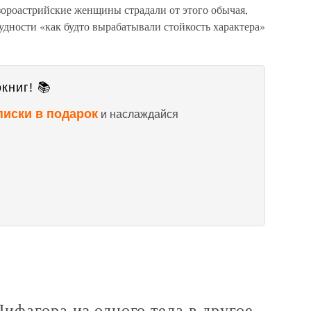
зороастрийские женщины страдали от этого обычая,
удности «как будто вырабатывали стойкость характера»
книг! 📚
писки в подарок
и наслаждайся
ифагора из одного тела в другое