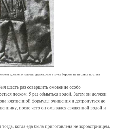
жением древнего иранца, держащего в руке барсом из ивовых прутьев
ыл шесть раз совершить омовение особо
еться песком, 5 раз обмыться водой. Затем он должен
лова клятвенной формулы очищения и дотронуться до
вященнику, после чего он омывался священной водой и
огда, когда еда была приготовлена не зороастрийцем,