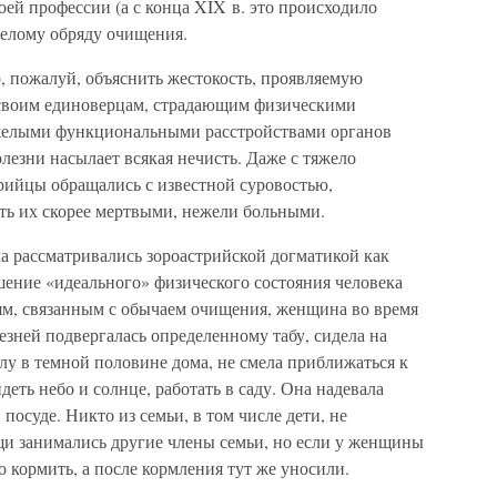
оей профессии (а с конца XIX в. это происходило
желому обряду очищения.
, пожалуй, объяснить жестокость, проявляемую
 своим единоверцам, страдающим физическими
желыми функциональными расстройствами органов
олезни насылает всякая нечисть. Даже с тяжело
рийцы обращались с известной суровостью,
еть их скорее мертвыми, нежели больными.
а рассматривались зороастрийской догматикой как
шение «идеального» физического состояния человека
м, связанным с обычаем очищения, женщина во время
езней подвергалась определенному табу, сидела на
лу в темной половине дома, не смела приближаться к
еть небо и солнце, работать в саду. Она надевала
посуде. Никто из семьи, в том числе дети, не
и занимались другие члены семьи, но если у женщины
о кормить, а после кормления тут же уносили.