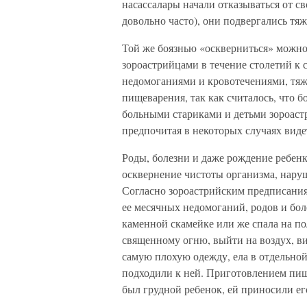
насассалары начали отказываться от св
довольно часто), они подвергались тя
Той же боязнью «оскверниться» можно
зороастрийцами в течение столетий к
недомоганиями и кровотечениями, тя
пищеварения, так как считалось, что б
больными стариками и детьми зороаст
предпочитая в некоторых случаях вид
Роды, болезни и даже рождение ребенк
осквернение чистоты организма, нару
Согласно зороастрийским предписания
ее месячных недомоганий, родов и бол
каменной скамейке или же спала на по
священному огню, выйти на воздух, вид
самую плохую одежду, ела в отдельной 
подходили к ней. Приготовлением пищ
был грудной ребенок, ей приносили ег