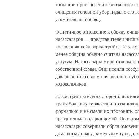
когда при произнесении клятвенной ф
очищения головной убор падал с его го
утомительный обряд.
Фанатичное отношение к обряду очище
насассаларов — представителей низше
«осквернявшей» зороастрийца. И хотя 
менее община обычно считала насассал
услугам. Насассалары жили отдельно н
собственной семьи. Они носили особую
давали знать о своем появлении в пуб
колокольчиков.
Зороастрийцы всегда сторонились насас
время больших торжеств и праздников,
формально и не смели их прогонять, о
праздничные подарки домой. Но и дома
насассалары совершали обряд омовения
домашнему очагу, зажечь лампу и долж