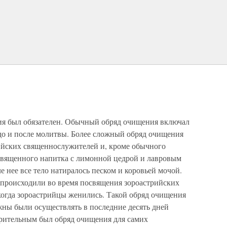
ия был обязателен. Обычный обряд очищения включал
 до и после молитвы. Более сложный обряд очищения
ийских священнослужителей и, кроме обычного
священного напитка с лимонной цедрой и лавровым
ле нее все тело натиралось песком и коровьей мочой.
происходили во время посвящения зороастрийских
е когда зороастрийцы женились. Такой обряд очищения
жны были осуществлять в последние десять дней
рительным был обряд очищения для самих