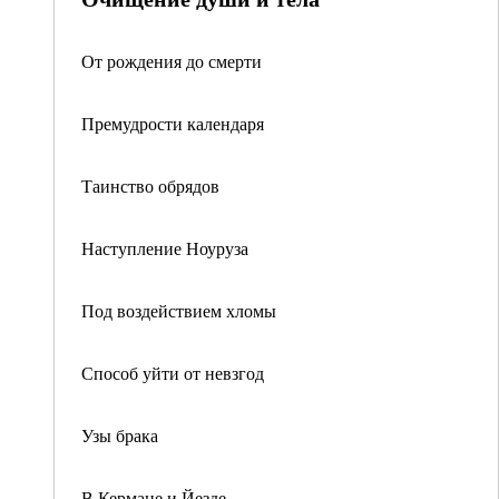
От рождения до смерти
Премудрости календаря
Таинство обрядов
Наступление Ноуруза
Под воздействием хломы
Способ уйти от невзгод
Узы брака
В Кермане и Йезде