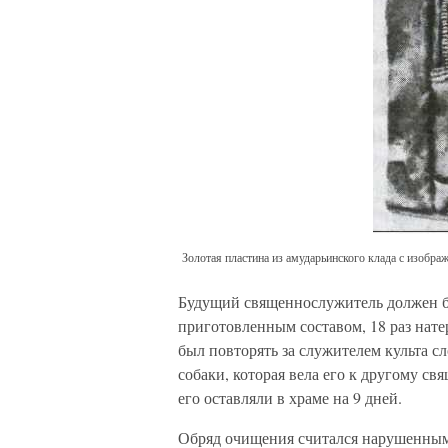
Золотая пластина из амударьинского клада с изобра
Будущий священнослужитель должен б
приготовленным составом, 18 раз натер
был повторять за служителем культа с
собаки, которая вела его к другому с
его оставляли в храме на 9 дней.
Обряд очищения считался нарушенным т