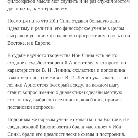
философской мысли мог служить и не раз служил мостом
для подхода к материализму.
Несмотря на то что Ибн Сина отдавал большую дань
идеализму и религии, его философское учение в целом
сыграло в условиях феодализма прогрессивную роль и на
Востоке, и в Европе.
В судьбе научного творчества Ибн Сины есть нечто
сходное с судьбою творений Аристотеля, у которого, по
характеристике В. И. Ленина, схоластика и поповщина
взяли мертвое, а не живое. В. И. Ленин указывает: «…из
логики Аристотеля (который всюду, на каждом шагу
ставит вопрос именно о диалектике) сделали мертвую
схоластику, выбросив все поиски, колебания, приемы
постановки вопросов».
Подобным же образом ученые схоласты и на Востоке, и в
средневековой Европе охотно брали «мертвое» у Ибн
Сины, брали его идеалистические схемы и построения,