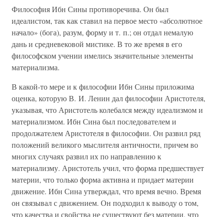
Философия Ибн Сины противоречива. Он был
идеалистом, так как ставил на первое место «абсолютное
начало» (бога), разум, форму и т. п.; он отдал немалую
дань и средневековой мистике. В то же время в его
философском учении имелись значительные элементы
материализма.
В какой-то мере и к философии Ибн Сины приложима
оценка, которую В. И. Ленин дал философии Аристотеля,
указывая, что Аристотель колебался между идеализмом и
материализмом. Ибн Сина был последователем и
продолжателем Аристотеля в философии. Он развил ряд
положений великого мыслителя античности, причем во
многих случаях развил их по направлению к
материализму. Аристотель учил, что форма предшествует
материи, что только форма активна и придает материи
движение. Ибн Сина утверждал, что время вечно. Время
он связывал с движением. Он подходил к выводу о том,
что качества и свойства не существуют без материи, что