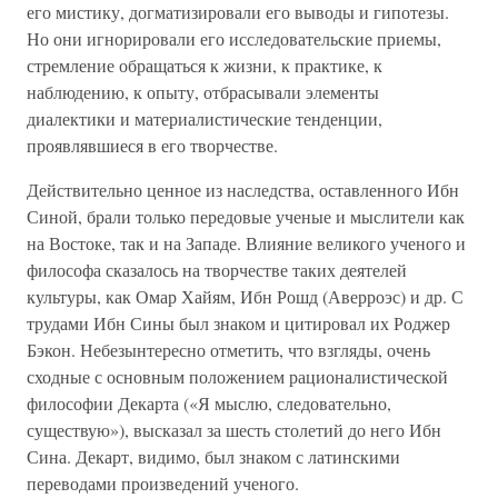
его мистику, догматизировали его выводы и гипотезы.
Но они игнорировали его исследовательские приемы,
стремление обращаться к жизни, к практике, к
наблюдению, к опыту, отбрасывали элементы
диалектики и материалистические тенденции,
проявлявшиеся в его творчестве.
Действительно ценное из наследства, оставленного Ибн
Синой, брали только передовые ученые и мыслители как
на Востоке, так и на Западе. Влияние великого ученого и
философа сказалось на творчестве таких деятелей
культуры, как Омар Хайям, Ибн Рошд (Аверроэс) и др. С
трудами Ибн Сины был знаком и цитировал их Роджер
Бэкон. Небезынтересно отметить, что взгляды, очень
сходные с основным положением рационалистической
философии Декарта («Я мыслю, следовательно,
существую»), высказал за шесть столетий до него Ибн
Сина. Декарт, видимо, был знаком с латинскими
переводами произведений ученого.