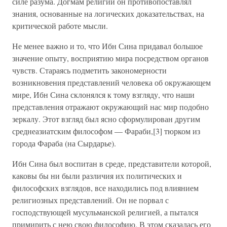
силе разума. Догмам религии он противопоставлял
знания, основанные на логических доказательствах, на
критической работе мысли.
Не менее важно и то, что Ибн Сина придавал большое
значение опыту, восприятию мира посредством органов
чувств. Стараясь подметить закономерности
возникновения представлений человека об окружающем
мире, Ибн Сина склонялся к тому взгляду, что наши
представления отражают окружающий нас мир подобно
зеркалу. Этот взгляд был ясно сформулирован другим
среднеазиатским философом — Фараби,[3] тюрком из
города Фараба (на Сырдарье).
Ибн Сина был воспитан в среде, представители которой,
каковы бы ни были различия их политических и
философских взглядов, все находились под влиянием
религиозных представлений. Он не порвал с
господствующей мусульманской религией, а пытался
примирить с нею свою философию. В этом сказалась его