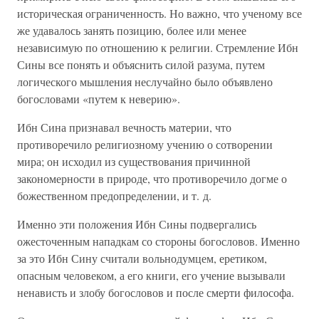
историческая ограниченность. Но важно, что ученому все
же удавалось занять позицию, более или менее
независимую по отношению к религии. Стремление Ибн
Сины все понять и объяснить силой разума, путем
логического мышления неслучайно было объявлено
богословами «путем к неверию».
Ибн Сина признавал вечность материи, что
противоречило религиозному учению о сотворении
мира; он исходил из существования причинной
закономерности в природе, что противоречило догме о
божественном предопределении, и т. д.
Именно эти положения Ибн Сины подвергались
ожесточенным нападкам со стороны богословов. Именно
за это Ибн Сину считали вольнодумцем, еретиком,
опасным человеком, а его книги, его учение вызывали
ненависть и злобу богословов и после смерти философа.