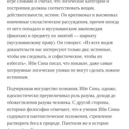
игре словами и считал, что логические категории и
построения должны соответствовать вещам,
действительности, истине. Он критиковал и высмеивал
никчемные схоластические рассуждения, причем иногда
от него попадало и мусульманским законоведам
(факихам) и предмету их занятий — шариату
(мусульманскому праву). Он говорил: «Из всех видов
доказательств нас интересуют только два: истинные,
чтобы им следовать, и софистические, чтобы их
избегать». Ибн Сина писал, что никакие, даже самые
хитроумные логические уловки не могут сделать ложное
истинным.
Подчеркивая могущество познания, Ибн Сина, однако,
идеалистически преувеличивал роль разума, доходя до
обожествления разума человека. С другой стороны,
историки философии отмечают, что в учении Ибн Сины
содержатся пантеистические положения, стремление
растворить бога в природе. Пантеизм же в истории